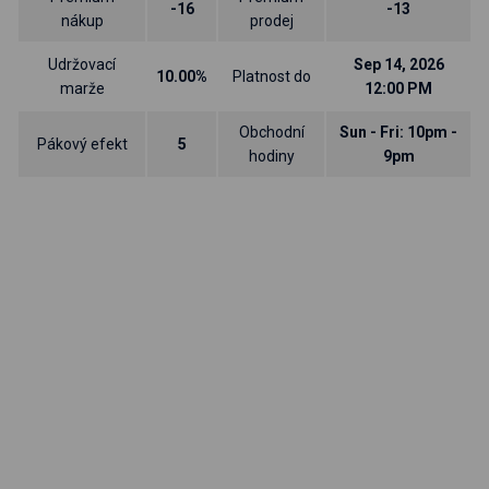
-16
-13
nákup
prodej
Udržovací
Sep 14, 2026
10.00%
Platnost do
marže
12:00 PM
Obchodní
Sun - Fri: 10pm -
Pákový efekt
5
hodiny
9pm