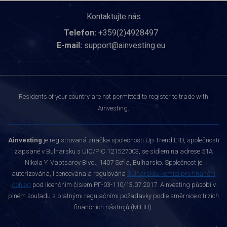
Kontaktujte nás
Telefon:
+359(2)4928497
E-mail:
support@ainvesting.eu
Residents of your country are not permitted to register to trade with
Ainvesting.
Ainvesting
je registrovaná značka společnosti Up Trend LTD, společnosti
zapsané v Bulharsku s UIC/PIC 121527003, se sídlem na adrese 51A
Nikola Y. Vaptsarov Blvd., 1407 Sofia, Bulharsko. Společnost je
autorizována, licencována a regulována
Bulharskou komisí pro finanční
dohled
pod licenčním číslem РГ-03-110/13.07.2017. Ainvesting působí v
plném souladu s platnými regulačními požadavky podle směrnice o trzích
finančních nástrojů (MiFID).