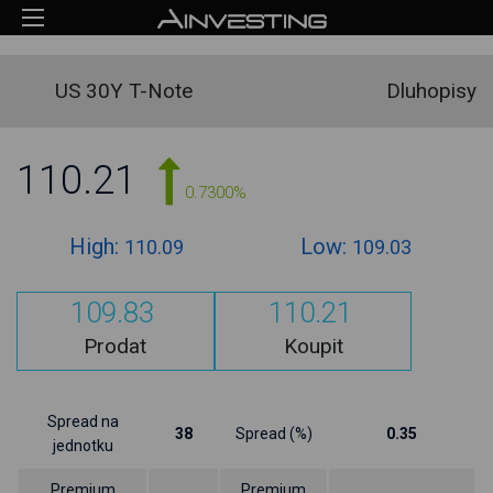
US 30Y T-Note
Dluhopisy
110.21
0.7300%
High:
Low:
110.09
109.03
109.83
110.21
Prodat
Koupit
Spread na
38
Spread (%)
0.35
jednotku
Premium
Premium