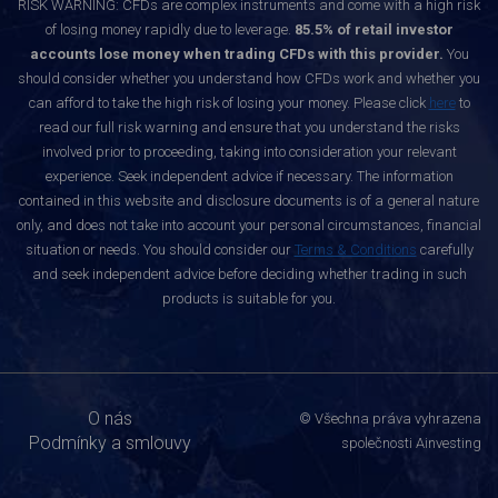
RISK WARNING: CFDs are complex instruments and come with a high risk
of losing money rapidly due to leverage.
85.5% of retail investor
accounts lose money when trading CFDs with this provider.
You
should consider whether you understand how CFDs work and whether you
can afford to take the high risk of losing your money. Please click
here
to
read our full risk warning and ensure that you understand the risks
involved prior to proceeding, taking into consideration your relevant
experience. Seek independent advice if necessary. The information
contained in this website and disclosure documents is of a general nature
only, and does not take into account your personal circumstances, financial
situation or needs. You should consider our
Terms & Conditions
carefully
and seek independent advice before deciding whether trading in such
products is suitable for you.
O nás
© Všechna práva vyhrazena
Podmínky a smlouvy
společnosti Ainvesting