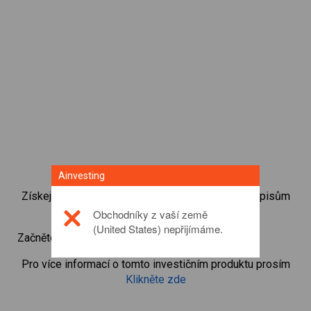
Ainvesting
Získejte okamžitý přístup k nejoblíbenějším dluhopisům
přímo z naší obchodní CFD platformy.
Obchodníky z vaší země
(United States) nepřijímáme.
Začněte obchodovat CFD v
US 30Y T-Note
Pro více informací o tomto investičním produktu prosím
Klikněte zde