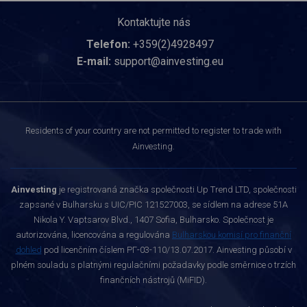
Kontaktujte nás
Telefon:
+359(2)4928497
E-mail:
support@ainvesting.eu
Residents of your country are not permitted to register to trade with
Ainvesting.
Ainvesting
je registrovaná značka společnosti Up Trend LTD, společnosti
zapsané v Bulharsku s UIC/PIC 121527003, se sídlem na adrese 51A
Nikola Y. Vaptsarov Blvd., 1407 Sofia, Bulharsko. Společnost je
autorizována, licencována a regulována
Bulharskou komisí pro finanční
dohled
pod licenčním číslem РГ-03-110/13.07.2017. Ainvesting působí v
plném souladu s platnými regulačními požadavky podle směrnice o trzích
finančních nástrojů (MiFID).