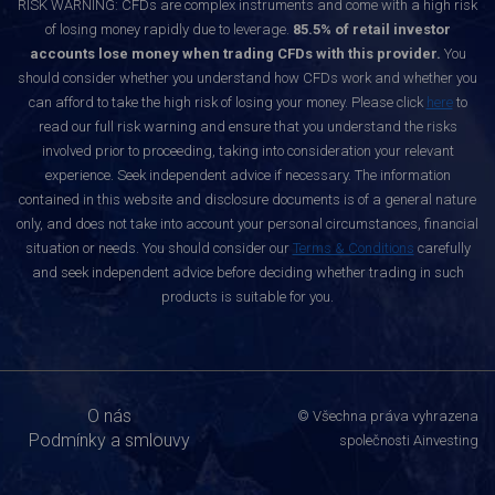
RISK WARNING: CFDs are complex instruments and come with a high risk
of losing money rapidly due to leverage.
85.5% of retail investor
accounts lose money when trading CFDs with this provider.
You
should consider whether you understand how CFDs work and whether you
can afford to take the high risk of losing your money. Please click
here
to
read our full risk warning and ensure that you understand the risks
involved prior to proceeding, taking into consideration your relevant
experience. Seek independent advice if necessary. The information
contained in this website and disclosure documents is of a general nature
only, and does not take into account your personal circumstances, financial
situation or needs. You should consider our
Terms & Conditions
carefully
and seek independent advice before deciding whether trading in such
products is suitable for you.
O nás
© Všechna práva vyhrazena
Podmínky a smlouvy
společnosti Ainvesting