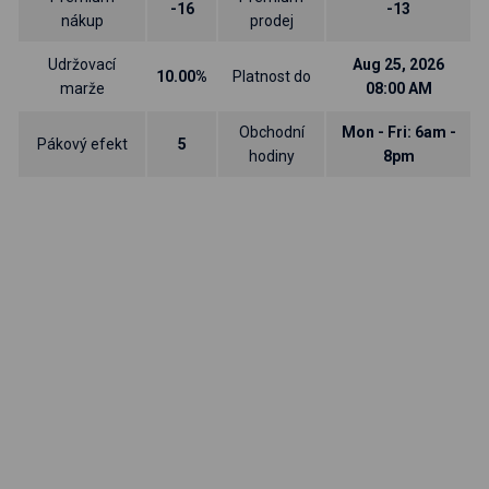
-16
-13
nákup
prodej
Udržovací
Aug 25, 2026
10.00%
Platnost do
marže
08:00 AM
Obchodní
Mon - Fri: 6am -
Pákový efekt
5
hodiny
8pm