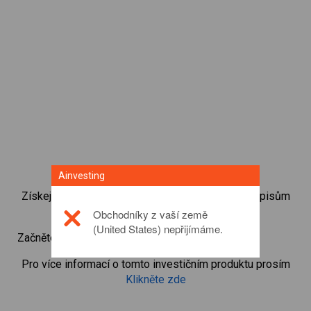
Ainvesting
Získejte okamžitý přístup k nejoblíbenějším dluhopisům
přímo z naší obchodní CFD platformy.
Obchodníky z vaší země
(United States) nepřijímáme.
Začněte obchodovat CFD v
10Y Euro Bund
Pro více informací o tomto investičním produktu prosím
Klikněte zde