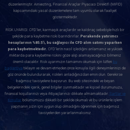
düzenlenmiştir. Ainvesting, Finansal Araçlar Piyasası Direktifi (MiFID)
kapsamındaki yasal düzenlemelere tam uyumlu olarak faaliyet
göstermektedir.
RİSK UYARISI: CFD'ler, karmaşık araçlardır ve kaldıraç sebebiyle hızlı bir
şekilde para kaybetme riski barındırırlar.
Perakende yatırımcı
hesaplarının %85.5'i, bu sağlayıcı ile CFD alım satımı yaparken
para kaybetmektedir.
CFD'lerin nasıl işlediğini anlamanız ve yüksek
miktarda para kaybetme riskini göze alıp alamayacağınızı bilmeniz
önemli olacaktır. Risk uyarımızın tamamını okumak için lütfen
bu
bağlantıya
tıklayın ve devam etmeden önce konuyla ilgili deneyimlerinizi de
göz önünde bulundurarak, riskleri anladığınızdan emin olun. Gerekirse
bağımsız tavsiyelere başvurun. Bu web sitesindeki ve beyan
belgelerindeki içerik, genel bilgiler sunmaktadır ve kişisel durumunuzu,
finansal koşullarınızı veya ihtiyaçlarınızı dikkate almamaktadır.
Şartlar ve
Koşullar
bölümümüzü dikkatli bir şekilde okumalı ve bu ürünlerle işlem
yapmanın sizin için uygun olup olmadığını öğrenmek için bağımsız
tavsiyelerden yararlanmalısınız.