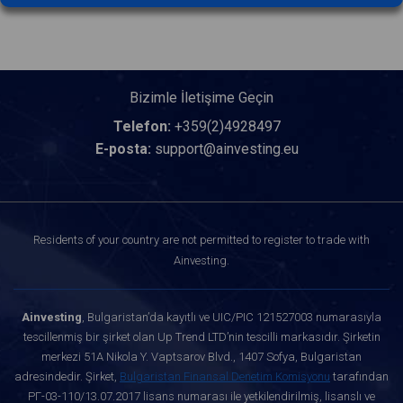
Bizimle İletişime Geçin
Telefon:
+359(2)4928497
E-posta:
support@ainvesting.eu
Residents of your country are not permitted to register to trade with
Ainvesting.
Ainvesting
, Bulgaristan’da kayıtlı ve UIC/PIC 121527003 numarasıyla
tescillenmiş bir şirket olan Up Trend LTD’nin tescilli markasıdır. Şirketin
merkezi 51A Nikola Y. Vaptsarov Blvd., 1407 Sofya, Bulgaristan
adresindedir. Şirket,
Bulgaristan Finansal Denetim Komisyonu
tarafından
РГ-03-110/13.07.2017 lisans numarası ile yetkilendirilmiş, lisanslı ve