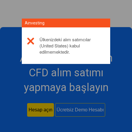
Ainvesting
Ülkenizdeki alım satımcılar
(United States) kabul
edilmemektedir.
Ainvesting ile bugün
CFD alım satımı
yapmaya başlayın
Hesap açın
Ücretsiz Demo Hesabı