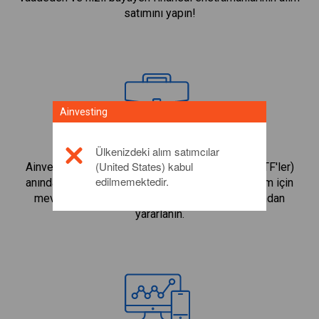
satımını yapın!
Ainvesting
Ülkenizdeki alım satımcılar
ETF'ler
(United States) kabul
Ainvesting, çok çeşitli Borsa Yatırım Fonlarına (ETF'ler)
edilmemektedir.
anında ve kolay erişim sağlar. Çevrimiçi alım satım için
mevcut en iyi ETF portföyü ile piyasa fırsatlarından
yararlanın.