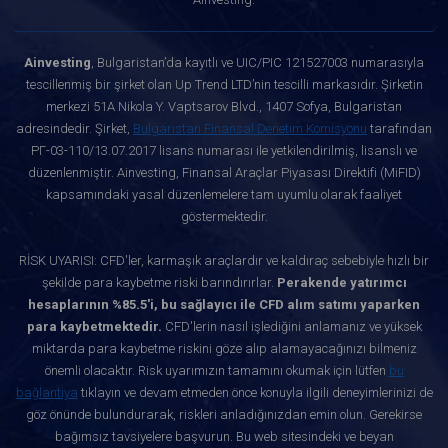
Ainvesting
, Bulgaristan’da kayıtlı ve UIC/PIC 121527003 numarasıyla
tescillenmiş bir şirket olan Up Trend LTD’nin tescilli markasıdır. Şirketin
merkezi 51A Nikola Y. Vaptsarov Blvd., 1407 Sofya, Bulgaristan
adresindedir. Şirket,
Bulgaristan Finansal Denetim Komisyonu
tarafından
РГ-03-110/13.07.2017 lisans numarası ile yetkilendirilmiş, lisanslı ve
düzenlenmiştir. Ainvesting, Finansal Araçlar Piyasası Direktifi (MiFID)
kapsamındaki yasal düzenlemelere tam uyumlu olarak faaliyet
göstermektedir.
RİSK UYARISI: CFD'ler, karmaşık araçlardır ve kaldıraç sebebiyle hızlı bir
şekilde para kaybetme riski barındırırlar.
Perakende yatırımcı
hesaplarının %85.5'i, bu sağlayıcı ile CFD alım satımı yaparken
para kaybetmektedir.
CFD'lerin nasıl işlediğini anlamanız ve yüksek
miktarda para kaybetme riskini göze alıp alamayacağınızı bilmeniz
önemli olacaktır. Risk uyarımızın tamamını okumak için lütfen
bu
bağlantıya
tıklayın ve devam etmeden önce konuyla ilgili deneyimlerinizi de
göz önünde bulundurarak, riskleri anladığınızdan emin olun. Gerekirse
bağımsız tavsiyelere başvurun. Bu web sitesindeki ve beyan