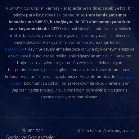
RİSK UYARISI: CFD'ler, karmaşık araçlardır ve kaldıraç sebebiyle hızlı bir
şekilde para kaybetme riski barındırırlar.
Perakende yatırımcı
hesaplarının %85.5'i, bu sağlayıcı ile CFD alım satımı yaparken
para kaybetmektedir.
CFD'lerin nasıl işlediğini anlamanız ve yüksek
miktarda para kaybetme riskini göze alıp alamayacağınızı bilmeniz
önemli olacaktır. Risk uyarımızın tamamını okumak için lütfen
bu
bağlantıya
tıklayın ve devam etmeden önce konuyla ilgili deneyimlerinizi de
göz önünde bulundurarak, riskleri anladığınızdan emin olun. Gerekirse
bağımsız tavsiyelere başvurun. Bu web sitesindeki ve beyan
belgelerindeki içerik, genel bilgiler sunmaktadır ve kişisel durumunuzu,
finansal koşullarınızı veya ihtiyaçlarınızı dikkate almamaktadır.
Şartlar ve
Koşullar
bölümümüzü dikkatli bir şekilde okumalı ve bu ürünlerle işlem
yapmanın sizin için uygun olup olmadığını öğrenmek için bağımsız
tavsiyelerden yararlanmalısınız.
Hakkımızda
© Tüm hakları Ainvesting'a aittir
Şartlar ve Sözleşmeler