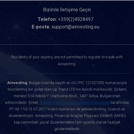
Bizimle İletişime Geçin
Telefon:
+359(2)4928497
E-posta:
support@ainvesting.eu
Residents of your country are not permitted to register to trade with
Ainvesting.
Ainvesting
, Bulgaristan’da kayıtlı ve UIC/PIC 121527003 numarasıyla
tescillenmiş bir şirket olan Up Trend LTD’nin tescilli markasıdır. Şirketin
merkezi 51A Nikola Y. Vaptsarov Blvd., 1407 Sofya, Bulgaristan
adresindedir. Şirket,
Bulgaristan Finansal Denetim Komisyonu
tarafından
РГ-03-110/13.07.2017 lisans numarası ile yetkilendirilmiş, lisanslı ve
düzenlenmiştir. Ainvesting, Finansal Araçlar Piyasası Direktifi (MiFID)
kapsamındaki yasal düzenlemelere tam uyumlu olarak faaliyet
göstermektedir.