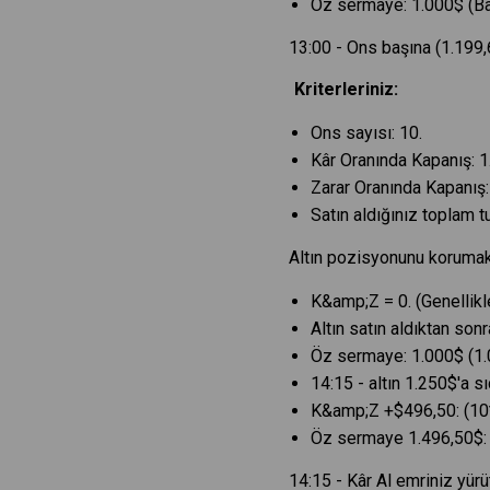
Öz sermaye: 1.000$ (Ba
13:00 - Ons başına (1.199,6
Kriterleriniz:
Ons sayısı: 10.
Kâr Oranında Kapanış: 1
Zarar Oranında Kapanış:
Satın aldığınız toplam 
Altın pozisyonunu korumak
K&amp;Z = 0. (Genellikle 
Altın satın aldıktan sonr
Öz sermaye: 1.000$ (1.
14:15 - altın 1.250$'a sı
K&amp;Z +$496,50: (10*
Öz sermaye 1.496,50$: 
14:15 - Kâr Al emriniz yür