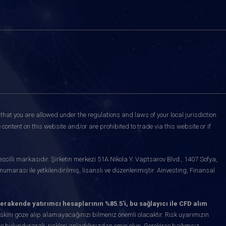
that you are allowed under the regulations and laws of your local jurisdiction
content on this website and/or are prohibited to trade via this website or if
scilli markasıdır. Şirketin merkezi 51A Nikola Y. Vaptsarov Blvd., 1407 Sofya,
marası ile yetkilendirilmiş, lisanslı ve düzenlenmiştir. Ainvesting, Finansal
erakende yatırımcı hesaplarının %85.5'i, bu sağlayıcı ile CFD alım
kini göze alıp alamayacağınızı bilmeniz önemli olacaktır. Risk uyarımızın
de bulundurarak, riskleri anladığınızdan emin olun. Gerekirse bağımsız