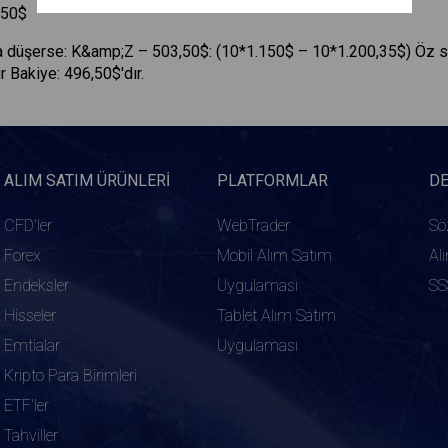
6,50$
$'a düşerse: K&amp;Z – 503,50$: (10*1.150$ – 10*1.200,35$) Öz 
r Bakiye: 496,50$'dır.
ALIM SATIM ÜRÜNLERI
PLATFORMLAR
D
CFD'ler
WebTrader
Sö
Forex
Mobil Alım Satım
Al
Endeksler
Uygulaması
SS
Hisseler
Tablet Alım Satım
Emtialar
Uygulaması
Kripto Para Birimleri
ETF'ler
Tahviller