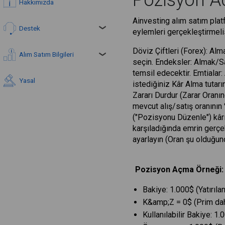
Pozisyon 
Hakkımızda
Ainvesting alım satım platf
Destek
eylemleri gerçekleştirmeli
Döviz Çiftleri (Forex): Al
Alım Satım Bilgileri
seçin. Endeksler: Almak/Sa
temsil edecektir. Emtialar
Yasal
istediğiniz Kâr Alma tutarı
Zararı Durdur (Zarar Oranın
mevcut alış/satış oranının
("Pozisyonu Düzenle") kârın
karşıladığında emrin gerçe
ayarlayın (Oran şu olduğund
Pozisyon Açma Örneği:
Bakiye: 1.000$ (Yatırılan
K&amp;Z = 0$ (Prim dahi
Kullanılabilir Bakiye: 1