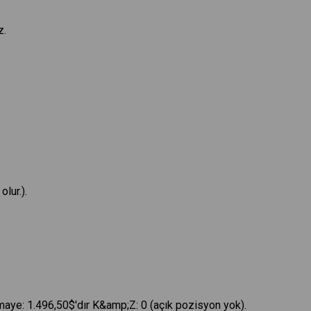
z.
lur.).
rmaye: 1.496,50$'dır K&amp;Z: 0 (açık pozisyon yok).