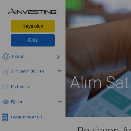
Kayıt olun
Giriş
Türkçe
Alım Satım Ürünleri
Alım Satı
Platformlar
Eğitim
Haberler ve Analiz