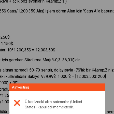
kiye + açık pozisyonların K&amp;Z'si).
5$ Satış/1.200,35$ Alış) işlem gören Altın için 'Satın Al'a bastını
.250$.
 1.150$.
tutar: 10*1.200,35$ = 12.003,50$
 için gereken Sürdürme Marjı %0,3: 36,01$'dır
altının spread'i 50-70 senttir, dolayısıyla -7$'lık bir K&amp;Z'niz o
aki kullanılabilir Bakiye: 939.99$: 1.000 $ – [12.003,50$: 200].
000$ + 0$).
Ainvesting
çradı.
1.250$ - 10*1$,200.35).
Ülkenizdeki alım satımcılar (United
(1.000$ + 496,50$).
States) kabul edilmemektedir.
ütülür ve pozisyon kapatılır. İşlemden 496,50$ kazandınız. Öz se