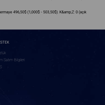
sermaye 496,50$ (1,000$ - 503,50$). K&amp;Z: 0 (açık
ESTEK
zlük
ım Satım Bilgileri
S