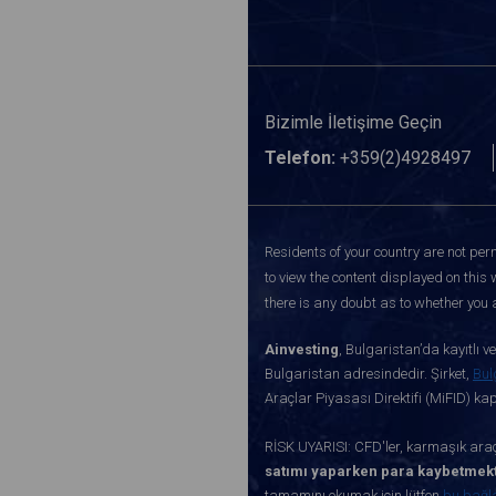
Bizimle İletişime Geçin
Telefon:
+359(2)4928497
Residents of your country are not perm
to view the content displayed on this 
there is any doubt as to whether you a
Ainvesting
, Bulgaristan’da kayıtlı 
Bulgaristan adresindedir. Şirket,
Bul
Araçlar Piyasası Direktifi (MiFID) k
RİSK UYARISI: CFD'ler, karmaşık araçl
satımı yaparken para kaybetmekt
tamamını okumak için lütfen
bu bağl