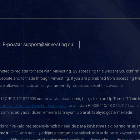
E-posta:
support@ainvesting.eu
itted to register to trade with Ainvesting.
By accessing this website you confirm 
website and to trade through Ainvesting. If you are prohibited from accessing the 
re allowed to trade or not, you are kindly requested to exit this website.
ve UIC/PIC 121527003 numarasıyla tescillenmiş bir şirket olan Up Trend LTD’nin te
garistan Finansal Denetim Komisyonu
tarafından РГ-03-110/13.07.2017 lisans nu
apsamındaki yasal düzenlemelere tam uyumlu olarak faaliyet göstermektedir.
ardır ve kaldıraç sebebiyle hızlı bir şekilde para kaybetme riski barındırırlar.
P
edir.
CFD'lerin nasıl işlediğini anlamanız ve yüksek miktarda para kaybetme ris
antıya
tıklayın ve devam etmeden önce konuyla ilgili deneyimlerinizi de göz önün