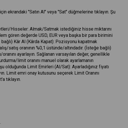
çin ekrandaki "Satın Al" veya "Sat" düğmelerine tıklayın. Şu
etleri/Hisseler: Almak/Satmak istediğiniz hisse miktarını
işlem gören değerde USD, EUR veya başka bir para birimini
ğe bağlı) Kâr Al (Kârda Kapat): Pozisyonu kapatmak
alış/satış oranının %0,1 üstünde/altındadır. (İsteğe bağlı)
ı/oranını ayarlayın. Sağlanan varsayılan değer, genellikle
durdurma/limit oranını manuel olarak ayarlamanın
u olduğunda Limit Emirleri (Al/Sat): Ayarladığınız fiyatı
ın. Limit emri onay kutusunu seçerek Limit Oranını
a tıklayın.
.