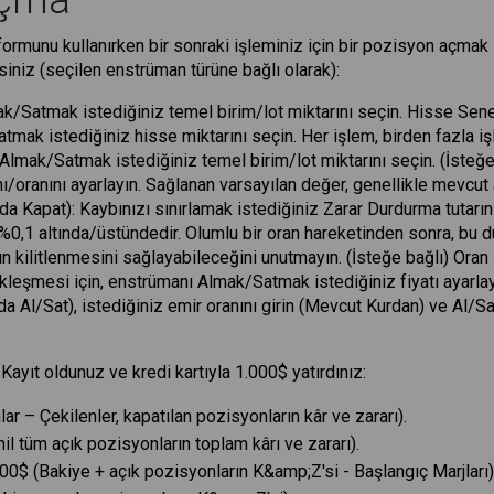
Açma
ormunu kullanırken bir sonraki işleminiz için bir pozisyon açmak i
siniz (seçilen enstrüman türüne bağlı olarak):
mak/Satmak istediğiniz temel birim/lot miktarını seçin. Hisse Sen
tmak istediğiniz hisse miktarını seçin. Her işlem, birden fazla 
: Almak/Satmak istediğiniz temel birim/lot miktarını seçin. (İste
nı/oranını ayarlayın. Sağlanan varsayılan değer, genellikle mevcut 
da Kapat): Kaybınızı sınırlamak istediğiniz Zarar Durdurma tutarın
 %0,1 altında/üstündedir. Olumlu bir oran hareketinden sonra, bu 
 kilitlenmesini sağlayabileceğini unutmayın. (İsteğe bağlı) Oran ş
kleşmesi için, enstrümanı Almak/Satmak istediğiniz fiyatı ayarlay
a Al/Sat), istediğiniz emir oranını girin (Mevcut Kurdan) ve Al/Sat'
Kayıt oldunuz ve kredi kartıyla 1.000$ yatırdınız:
lar – Çekilenler, kapatılan pozisyonların kâr ve zararı).
l tüm açık pozisyonların toplam kârı ve zararı).
.000$ (Bakiye + açık pozisyonların K&amp;Z'si - Başlangıç Marjları)