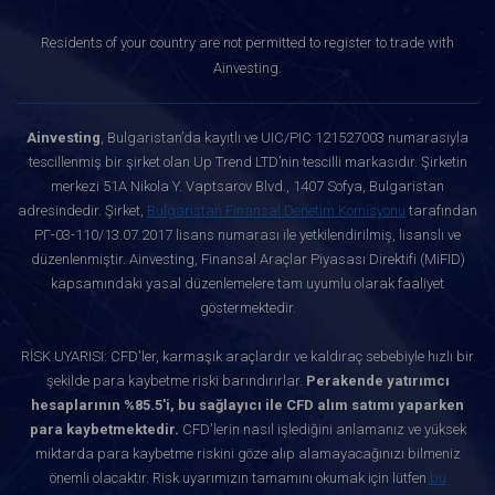
Residents of your country are not permitted to register to trade with
Ainvesting.
Ainvesting
, Bulgaristan’da kayıtlı ve UIC/PIC 121527003 numarasıyla
tescillenmiş bir şirket olan Up Trend LTD’nin tescilli markasıdır. Şirketin
merkezi 51A Nikola Y. Vaptsarov Blvd., 1407 Sofya, Bulgaristan
adresindedir. Şirket,
Bulgaristan Finansal Denetim Komisyonu
tarafından
РГ-03-110/13.07.2017 lisans numarası ile yetkilendirilmiş, lisanslı ve
düzenlenmiştir. Ainvesting, Finansal Araçlar Piyasası Direktifi (MiFID)
kapsamındaki yasal düzenlemelere tam uyumlu olarak faaliyet
göstermektedir.
RİSK UYARISI: CFD'ler, karmaşık araçlardır ve kaldıraç sebebiyle hızlı bir
şekilde para kaybetme riski barındırırlar.
Perakende yatırımcı
hesaplarının %85.5'i, bu sağlayıcı ile CFD alım satımı yaparken
para kaybetmektedir.
CFD'lerin nasıl işlediğini anlamanız ve yüksek
miktarda para kaybetme riskini göze alıp alamayacağınızı bilmeniz
önemli olacaktır. Risk uyarımızın tamamını okumak için lütfen
bu