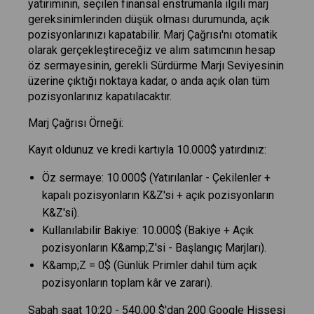
yatırımının, seçilen finansal enstrümanla ilgili marj
gereksinimlerinden düşük olması durumunda, açık
pozisyonlarınızı kapatabilir. Marj Çağrısı'nı otomatik
olarak gerçekleştireceğiz ve alım satımcının hesap
öz sermayesinin, gerekli Sürdürme Marjı Seviyesinin
üzerine çıktığı noktaya kadar, o anda açık olan tüm
pozisyonlarınız kapatılacaktır.
Marj Çağrısı Örneği:
Kayıt oldunuz ve kredi kartıyla 10.000$ yatırdınız:
Öz sermaye: 10.000$ (Yatırılanlar - Çekilenler +
kapalı pozisyonların K&Z'si + açık pozisyonların
K&Z'si).
Kullanılabilir Bakiye: 10.000$ (Bakiye + Açık
pozisyonların K&amp;Z'si - Başlangıç Marjları).
K&amp;Z = 0$ (Günlük Primler dahil tüm açık
pozisyonların toplam kâr ve zararı).
Sabah saat 10:20 - 540,00 $'dan 200 Google Hissesi