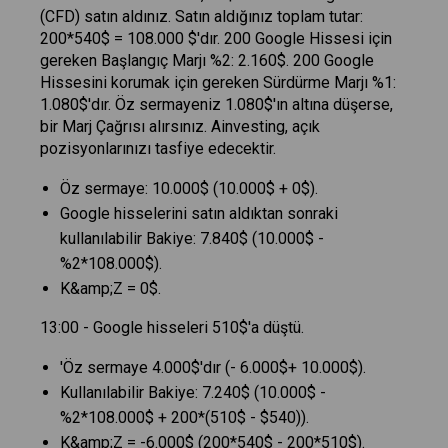
(CFD) satın aldınız. Satın aldığınız toplam tutar:
200*540$ = 108.000 $'dır. 200 Google Hissesi için
gereken Başlangıç Marjı %2: 2.160$. 200 Google
Hissesini korumak için gereken Sürdürme Marjı %1:
1.080$'dır. Öz sermayeniz 1.080$'ın altına düşerse,
bir Marj Çağrısı alırsınız. Ainvesting, açık
pozisyonlarınızı tasfiye edecektir.
Öz sermaye: 10.000$ (10.000$ + 0$).
Google hisselerini satın aldıktan sonraki
kullanılabilir Bakiye: 7.840$ (10.000$ -
%2*108.000$).
K&amp;Z = 0$.
13:00 - Google hisseleri 510$'a düştü.
'Öz sermaye 4.000$'dır (- 6.000$+ 10.000$).
Kullanılabilir Bakiye: 7.240$ (10.000$ -
%2*108.000$ + 200*(510$ - $540)).
K&amp;Z = -6.000$ (200*540$ - 200*510$).