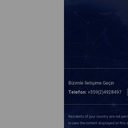
Bizimle İletişime Geçin
Telefon:
+359(2)4928497
Residents of your country are not perm
to view the content displayed on this 