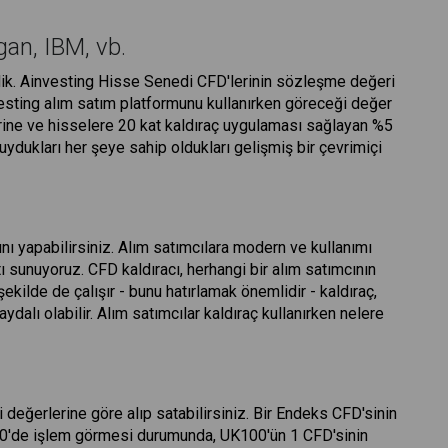
gan, IBM, vb.
dik. Ainvesting Hisse Senedi CFD'lerinin sözleşme değeri
nvesting alım satım platformunu kullanırken göreceği değer
erine ve hisselere 20 kat kaldıraç uygulaması sağlayan %5
duydukları her şeye sahip oldukları gelişmiş bir çevrimiçi
nı yapabilirsiniz. Alım satımcılara modern ve kullanımı
ı sunuyoruz. CFD kaldıracı, herhangi bir alım satımcının
ekilde de çalışır - bunu hatırlamak önemlidir - kaldıraç,
ydalı olabilir. Alım satımcılar kaldıraç kullanırken nelere
değerlerine göre alıp satabilirsiniz. Bir Endeks CFD'sinin
380'de işlem görmesi durumunda, UK100'ün 1 CFD'sinin