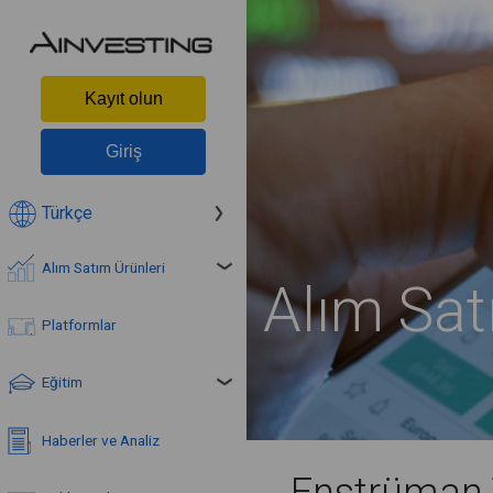
Kayıt olun
Giriş
Türkçe
Alım Satım Ürünleri
Alım Satı
Platformlar
Eğitim
Haberler ve Analiz