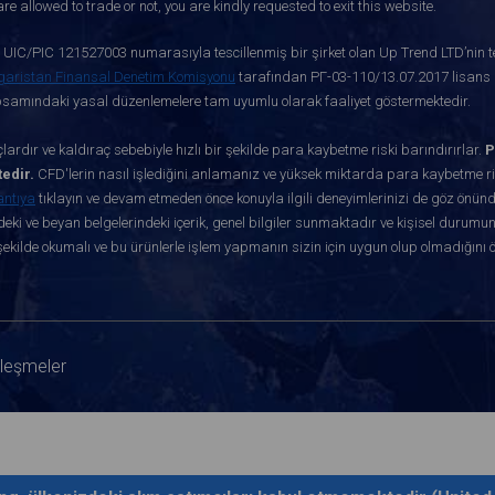
re allowed to trade or not, you are kindly requested to exit this website.
ve UIC/PIC 121527003 numarasıyla tescillenmiş bir şirket olan Up Trend LTD’nin te
garistan Finansal Denetim Komisyonu
tarafından РГ-03-110/13.07.2017 lisans nu
apsamındaki yasal düzenlemelere tam uyumlu olarak faaliyet göstermektedir.
ardır ve kaldıraç sebebiyle hızlı bir şekilde para kaybetme riski barındırırlar.
P
edir.
CFD'lerin nasıl işlediğini anlamanız ve yüksek miktarda para kaybetme ris
antıya
tıklayın ve devam etmeden önce konuyla ilgili deneyimlerinizi de göz önün
eki ve beyan belgelerindeki içerik, genel bilgiler sunmaktadır ve kişisel durumun
ekilde okumalı ve bu ürünlerle işlem yapmanın sizin için uygun olup olmadığını 
zleşmeler