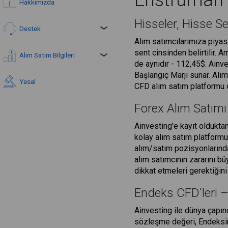
Enstrüman T
Hakkımızda
Hisseler, Hisse S
Destek
Alım satımcılarımıza piya
sent cinsinden belirtilir.
Alım Satım Bilgileri
de aynıdır - 112,45$. Ainv
Başlangıç Marjı sunar. Alım
Yasal
CFD alım satım platformu 
Forex Alım Satım
Ainvesting'e kayıt olduktan
kolay alım satım platformum
alım/satım pozisyonlarındak
alım satımcının zararını büy
dikkat etmeleri gerektiğini 
Endeks CFD'leri 
Ainvesting ile dünya çapın
sözleşme değeri, Endeksin