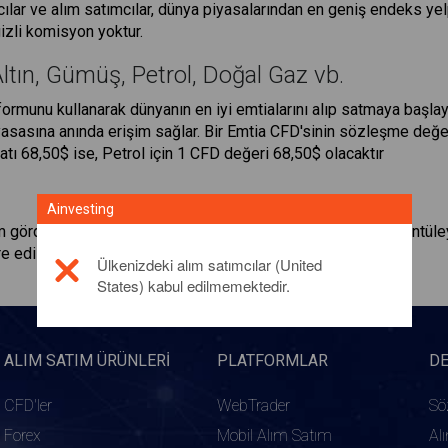
cılar ve alım satımcılar, dünya piyasalarından en geniş endeks yel
izli komisyon yoktur.
ltın, Gümüş, Petrol, Doğal Gaz vb.
ormunu kullanarak dünyanın en iyi emtialarını alıp satmaya başlayın
sasına anında erişim sağlar. Bir Emtia CFD'sinin sözleşme değeri, 
yatı 68,50$ ise, Petrol için 1 CFD değeri 68,50$ olacaktır
Ainvesting
gördüğü piyasadan doğrudan gerçek zamanlı fiyatları görüntüleyin
re edilmiş, küçük bir alım-satım primi uygulanır.
Ülkenizdeki alım satımcılar (United
States) kabul edilmemektedir.
ALIM SATIM ÜRÜNLERI
PLATFORMLAR
D
CFD'ler
WebTrader
Sö
Forex
Mobil Alım Satım
Al