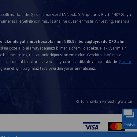
scilli markasıdır. Şirketin merkezi 51A Nikola Y. Vaptsarov Blvd., 1407 Sofya,
marası ile yetkilendirilmiş, lisanslı ve düzenlenmiştir. Ainvesting, Finansal
erakende yatırımcı hesaplarının %85.5'i, bu sağlayıcı ile CFD alım
kini göze alıp alamayacağınızı bilmeniz önemli olacaktır. Risk uyarımızın
de bulundurarak, riskleri anladığınızdan emin olun. Gerekirse bağımsız
uzu, finansal koşullarınızı veya ihtiyaçlarınızı dikkate almamaktadır.
Şartlar
öğrenmek için bağımsız tavsiyelerden yararlanmalısınız.
© Tüm hakları Ainvesting'a aittir
Sohbet