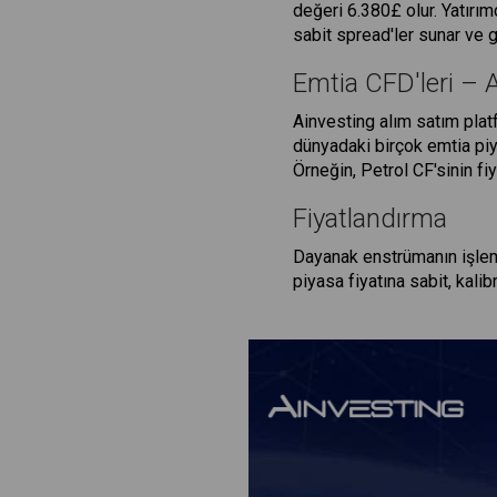
değeri 6.380£ olur. Yatırım
sabit spread'ler sunar ve g
Emtia CFD'leri – A
Ainvesting alım satım platf
dünyadaki birçok emtia piya
Örneğin, Petrol CF'sinin fi
Fiyatlandırma
Dayanak enstrümanın işlem 
piyasa fiyatına sabit, kalib