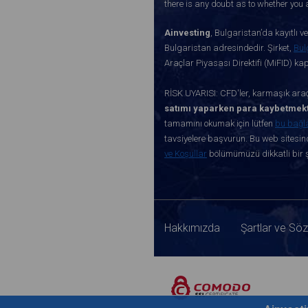
there is any doubt as to whether you a
Ainvesting
, Bulgaristan’da kayıtlı 
Bulgaristan adresindedir. Şirket,
Bul
Araçlar Piyasası Direktifi (MiFID) k
RİSK UYARISI: CFD'ler, karmaşık araçl
satımı yaparken para kaybetmekt
tamamını okumak için lütfen
bu bağl
tavsiyelere başvurun. Bu web sitesind
ve Koşullar
bölümümüzü dikkatli bir ş
Hakkımızda
Şartlar ve Sö