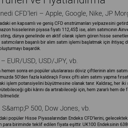
ürleri ve Fiyatlandırma
enedi CFD'leri – Apple, Google, Nike, JP Mor
sadaki en kapsamlı ve geniş CFD enstrümanları yelpazesini getir
 Amazon hisselerinin piyasa fiyatı 112,45$ ise, alım satımcının Ai
esting, dünya genelinde en aktif olarak işlem gören hisse senetl
 satımcıların başarılı bir alım satım işlemi başlatmak için ihtiyaç 
oluşturmayı başardık.
ı – EUR/USD, USD/JPY, vb.
 hemen sonra en popüler uluslararası döviz çiftlerinin alım satımı
uzda 50'den fazla kaldıraçlı Forex çifti alım satımı yapma fırsat
i işlem potansiyelini büyütmesine olanak tanır. Kaldıraç, her iki ş
ütebileceği gibi kârını da artırabileceği için, hem zararlı hem de fa
bilmelidir.
– S&amp;P 500, Dow Jones, vb.
daki popüler Hisse Piyasalarından Endeks CFD'lerini, gelecekteki 
 para biriminde teklif edilen fiyata eşittir. UK100 Endeksinin 6