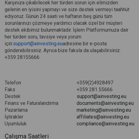
Karşınıza çıkabilecek her türden sorun için elimizden
gelenin en iyisini yapmayı ve size destek vermeyi taahhüt
ediyoruz. Günün 24 saati ve haftanın beş günü tüm
sorunlarınızı çözmeye yardımcı olacak özel bir müşteri
destek ekibimiz bulunmaktadır. İşlem Platformumuza dair
her türden soru, tavsiye veya yorum
için:
support@ainvesting.eu
adresine bir e-posta
gönderebilirsiniz. Ayrıca bize faksla da ulaşabilirsiniz:
+359 28155666
Telefon
+359(2)4928497
Faks
+359 281 55666
Destek
support@ainvesting.eu
Finans ve Faturalandırma
documents@ainvesting.eu
Pazarlama
marketing@ainvesting.eu
İştirakler
affiliates@ainvesting.eu
Uyumluluk
compliance@ainvesting.eu
Çalışma Saatleri