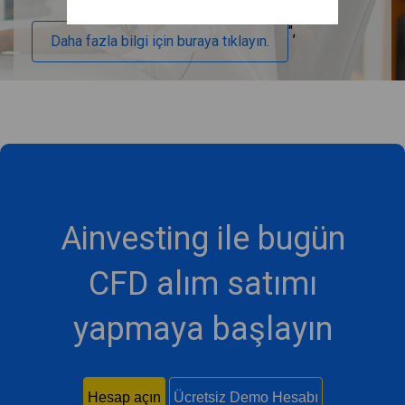
",
Daha fazla bilgi için buraya tıklayın.
Ainvesting ile bugün
CFD alım satımı
yapmaya başlayın
Hesap açın
Ücretsiz Demo Hesabı