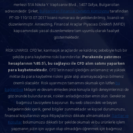
merkezi 51A Nikola Y. Vaptsarov Blvd., 1407 Sofya, Bulgaristan
adresindedir. Şirket,
Bulgaristan Finansal Denetim Komisyonu
tarafından
РГ-03-110/13.07.2017 lisans numarası ile yetkilendirilmiş, lisanslı ve
düzenlenmiştir. Ainvesting, Finansal Araçlar Piyasası Direktifi (MiFID)
kapsamındaki yasal düzenlemelere tam uyumlu olarak faaliyet
göstermektedir.
RİSK UYARISI: CFD'ler, karmaşık araçlardır ve kaldıraç sebebiyle hızlı bir
şekilde para kaybetme riski barındırırlar.
Perakende yatırımcı
hesaplarının %85.5'i, bu sağlayıcı ile CFD alım satımı yaparken
para kaybetmektedir.
CFD'lerin nasıl işlediğini anlamanız ve yüksek
miktarda para kaybetme riskini göze alıp alamayacağınızı bilmeniz
önemli olacaktır. Risk uyarımızın tamamını okumak için lütfen
bu
bağlantıya
tıklayın ve devam etmeden önce konuyla ilgili deneyimlerinizi de
göz önünde bulundurarak, riskleri anladığınızdan emin olun. Gerekirse
bağımsız tavsiyelere başvurun. Bu web sitesindeki ve beyan
belgelerindeki içerik, genel bilgiler sunmaktadır ve kişisel durumunuzu,
finansal koşullarınızı veya ihtiyaçlarınızı dikkate almamaktadır.
Şartlar ve
Koşullar
bölümümüzü dikkatli bir şekilde okumalı ve bu ürünlerle işlem
yapmanın sizin için uygun olup olmadığını öğrenmek için bağımsız