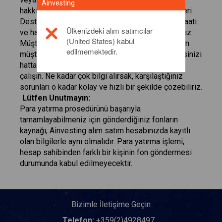
Ainvesting
hakkında bilgi almak için her zaman
contact
müşteri
Destek Merkezimize ulaşabilirsiniz. Günün 24 saati
Ülkenizdeki alım satımcılar
ve haftanın beş günü size yardımcı olmaya hazırız.
(United States) kabul
Müşteri destek ekibiyle iletişime geçerken lütfen
edilmemektedir.
müşteri kimliğinizi, adınız ve soyadınızı ve adresinizi
hatta mümkün olan en detaylı bilgileri vermeye
çalışın. Ne kadar çok bilgi alırsak, karşılaştığınız
sorunları o kadar kolay ve hızlı bir şekilde çözebiliriz.
Lütfen Unutmayın:
Para yatırma prosedürünü başarıyla
tamamlayabilmeniz için gönderdiğiniz fonların
kaynağı, Ainvesting alım satım hesabınızda kayıtlı
olan bilgilerle aynı olmalıdır. Para yatırma işlemi,
hesap sahibinden farklı bir kişinin fon göndermesi
durumunda kabul edilmeyecektir.
Bizimle İletişime Geçin
Telefon:
+359(2)4928497