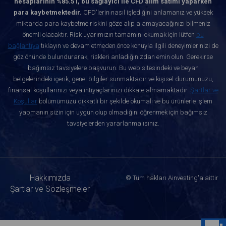
hesaplarının %85.5'i, bu sağlayıcı ile CFD alım satımı yaparken
para kaybetmektedir.
CFD'lerin nasıl işlediğini anlamanız ve yüksek
miktarda para kaybetme riskini göze alıp alamayacağınızı bilmeniz
önemli olacaktır. Risk uyarımızın tamamını okumak için lütfen
bu
bağlantıya
tıklayın ve devam etmeden önce konuyla ilgili deneyimlerinizi de
göz önünde bulundurarak, riskleri anladığınızdan emin olun. Gerekirse
bağımsız tavsiyelere başvurun. Bu web sitesindeki ve beyan
belgelerindeki içerik, genel bilgiler sunmaktadır ve kişisel durumunuzu,
finansal koşullarınızı veya ihtiyaçlarınızı dikkate almamaktadır.
Şartlar ve
Koşullar
bölümümüzü dikkatli bir şekilde okumalı ve bu ürünlerle işlem
yapmanın sizin için uygun olup olmadığını öğrenmek için bağımsız
tavsiyelerden yararlanmalısınız.
Hakkımızda
© Tüm hakları Ainvesting'a aittir
Şartlar ve Sözleşmeler