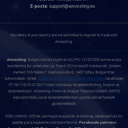
E-posta:
support@ainvesting.eu
Residents of your country are not permitted to register to trade with
Ainvesting.
Ainvesting
, Bulgaristan’da kayıtlı ve UIC/PIC 121527003 numarasıyla
tescillenmiş bir şirket olan Up Trend LTD’nin tescilli markasıdır. Şirketin
merkezi 51A Nikola Y. Vaptsarov Blvd., 1407 Sofya, Bulgaristan
adresindedir. Şirket,
Bulgaristan Finansal Denetim Komisyonu
tarafından
РГ-03-110/13.07.2017 lisans numarası ile yetkilendirilmiş, lisanslı ve
düzenlenmiştir. Ainvesting, Finansal Araçlar Piyasası Direktifi (MiFID)
kapsamındaki yasal düzenlemelere tam uyumlu olarak faaliyet
göstermektedir.
RİSK UYARISI: CFD'ler, karmaşık araçlardır ve kaldıraç sebebiyle hızlı bir
şekilde para kaybetme riski barındırırlar.
Perakende yatırımcı