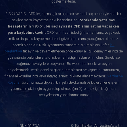
göstermektedir.
RİSK UYARISI: CFD'ler, karmaşık araçlardır ve kaldıraç sebebiyle hızlı bir
şekilde para kaybetme riski barındırırlar.
Perakende yatırımcı
hesaplarının %85.5'i, bu sağlayıcı ile CFD alım satımı yaparken
para kaybetmektedir.
CFD'lerin nasıl işlediğini anlamanız ve yüksek
miktarda para kaybetme riskini göze alıp alamayacağınızı bilmeniz
önemli olacaktır. Risk uyarımızın tamamını okumak için lütfen
bu
bağlantıya
tıklayın ve devam etmeden önce konuyla ilgili deneyimlerinizi de
göz önünde bulundurarak, riskleri anladığınızdan emin olun. Gerekirse
bağımsız tavsiyelere başvurun. Bu web sitesindeki ve beyan
belgelerindeki içerik, genel bilgiler sunmaktadır ve kişisel durumunuzu,
finansal koşullarınızı veya ihtiyaçlarınızı dikkate almamaktadır.
Şartlar ve
Koşullar
bölümümüzü dikkatli bir şekilde okumalı ve bu ürünlerle işlem
yapmanın sizin için uygun olup olmadığını öğrenmek için bağımsız
tavsiyelerden yararlanmalısınız.
Hakkımızda
© Tüm hakları Ainvesting'a aittir