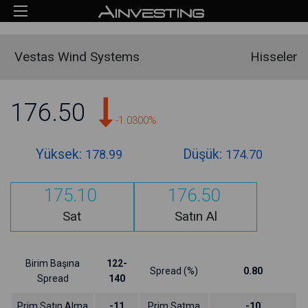
Vestas Wind Systems
Hisseler
176.50
-1.0300%
Yüksek:
Düşük:
178.99
174.70
175.10
176.50
Sat
Satın Al
Birim Başına
122-
Spread (%)
0.80
Spread
140
Prim Satın Alma
-11
Prim Satma
-10