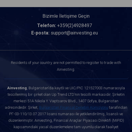
Bizimle İletişime Geçin
Telefon:
+359(2)4928497
E-posta:
support@ainvesting.eu
Residents of your country are not permitted to register to trade with
Ainvesting.
Ainvesting
, Bulgaristan’da kayıtlı ve UIC/PIC 121527003 numarasıyla
tescillenmiş bir şirket olan Up Trend LTD’nin tescilli markasıdır. Şirketin
merkezi 51A Nikola Y. Vaptsarov Blvd., 1407 Sofya, Bulgaristan
adresindedir. Şirket,
Bulgaristan Finansal Denetim Komisyonu
tarafından
РГ-03-110/13.07.2017 lisans numarası ile yetkilendirilmiş, lisanslı ve
düzenlenmiştir. Ainvesting, Finansal Araçlar Piyasası Direktifi (MiFID)
kapsamındaki yasal düzenlemelere tam uyumlu olarak faaliyet