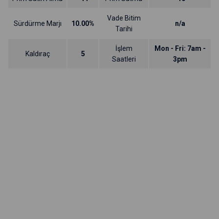
Vade Bitim
Sürdürme Marjı
10.00%
n/a
Tarihi
İşlem
Mon - Fri: 7am -
Kaldıraç
5
Saatleri
3pm