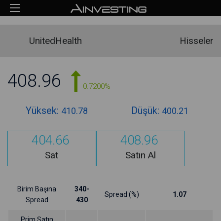
UnitedHealth
Hisseler
408.96
0.7200%
Yüksek:
Düşük:
410.78
400.21
404.66
408.96
Sat
Satın Al
Birim Başına
340-
Spread (%)
1.07
Spread
430
Prim Satın