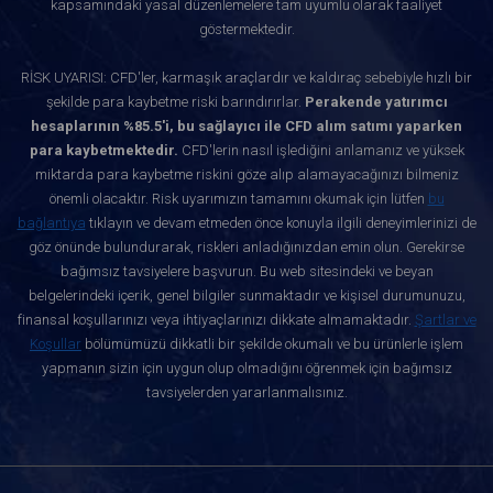
kapsamındaki yasal düzenlemelere tam uyumlu olarak faaliyet
göstermektedir.
RİSK UYARISI: CFD'ler, karmaşık araçlardır ve kaldıraç sebebiyle hızlı bir
şekilde para kaybetme riski barındırırlar.
Perakende yatırımcı
hesaplarının %85.5'i, bu sağlayıcı ile CFD alım satımı yaparken
para kaybetmektedir.
CFD'lerin nasıl işlediğini anlamanız ve yüksek
miktarda para kaybetme riskini göze alıp alamayacağınızı bilmeniz
önemli olacaktır. Risk uyarımızın tamamını okumak için lütfen
bu
bağlantıya
tıklayın ve devam etmeden önce konuyla ilgili deneyimlerinizi de
göz önünde bulundurarak, riskleri anladığınızdan emin olun. Gerekirse
bağımsız tavsiyelere başvurun. Bu web sitesindeki ve beyan
belgelerindeki içerik, genel bilgiler sunmaktadır ve kişisel durumunuzu,
finansal koşullarınızı veya ihtiyaçlarınızı dikkate almamaktadır.
Şartlar ve
Koşullar
bölümümüzü dikkatli bir şekilde okumalı ve bu ürünlerle işlem
yapmanın sizin için uygun olup olmadığını öğrenmek için bağımsız
tavsiyelerden yararlanmalısınız.