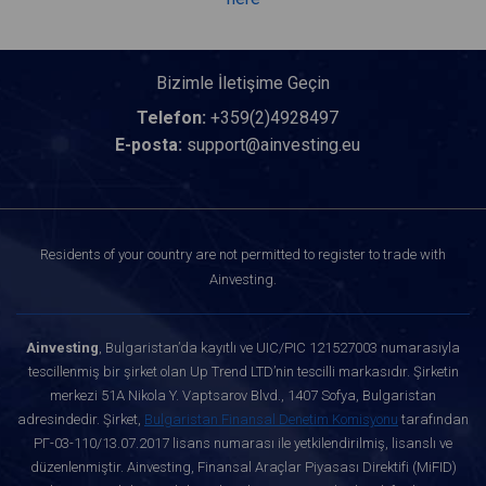
Bizimle İletişime Geçin
Telefon:
+359(2)4928497
E-posta:
support@ainvesting.eu
Residents of your country are not permitted to register to trade with
Ainvesting.
Ainvesting
, Bulgaristan’da kayıtlı ve UIC/PIC 121527003 numarasıyla
tescillenmiş bir şirket olan Up Trend LTD’nin tescilli markasıdır. Şirketin
merkezi 51A Nikola Y. Vaptsarov Blvd., 1407 Sofya, Bulgaristan
adresindedir. Şirket,
Bulgaristan Finansal Denetim Komisyonu
tarafından
РГ-03-110/13.07.2017 lisans numarası ile yetkilendirilmiş, lisanslı ve
düzenlenmiştir. Ainvesting, Finansal Araçlar Piyasası Direktifi (MiFID)