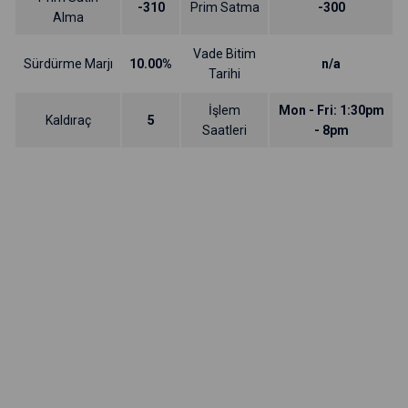
-310
Prim Satma
-300
Alma
Vade Bitim
Sürdürme Marjı
10.00%
n/a
Tarihi
İşlem
Mon - Fri: 1:30pm
Kaldıraç
5
Saatleri
- 8pm