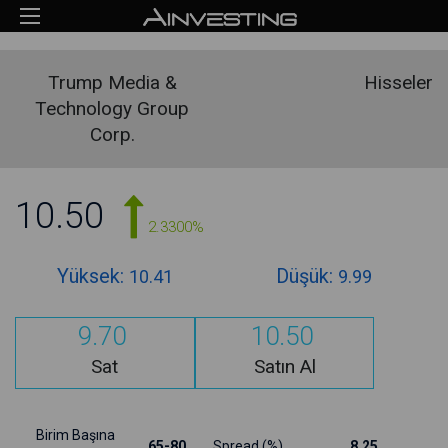
Trump Media &
Hisseler
Technology Group
Corp.
10.50
2.3300%
Yüksek:
Düşük:
10.41
9.99
9.70
10.50
Sat
Satın Al
Birim Başına
65-80
Spread (%)
8.25