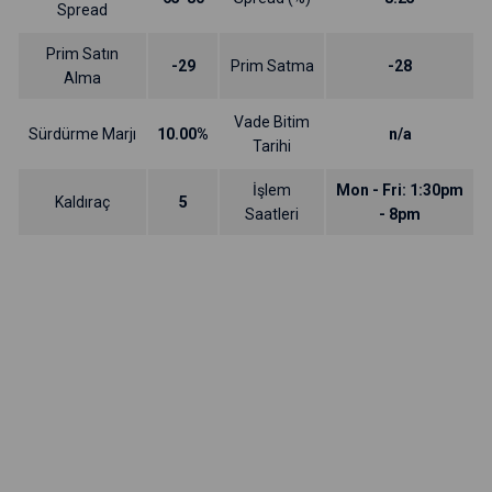
Spread
Prim Satın
-29
Prim Satma
-28
Alma
Vade Bitim
Sürdürme Marjı
10.00%
n/a
Tarihi
İşlem
Mon - Fri: 1:30pm
Kaldıraç
5
Saatleri
- 8pm