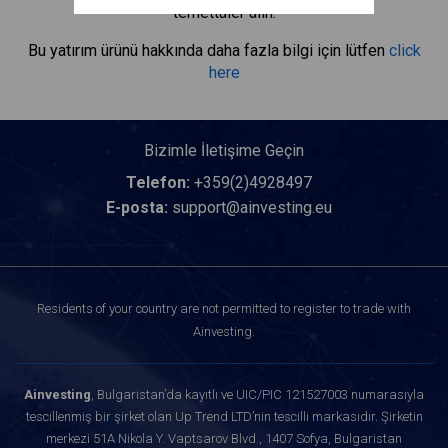
temettüler alın.
Bu yatırım ürünü hakkında daha fazla bilgi için lütfen
click
here
Bizimle İletişime Geçin
Telefon:
+359(2)4928497
E-posta:
support@ainvesting.eu
Residents of your country are not permitted to register to trade with
Ainvesting.
Ainvesting
, Bulgaristan’da kayıtlı ve UIC/PIC 121527003 numarasıyla
tescillenmiş bir şirket olan Up Trend LTD’nin tescilli markasıdır. Şirketin
merkezi 51A Nikola Y. Vaptsarov Blvd., 1407 Sofya, Bulgaristan