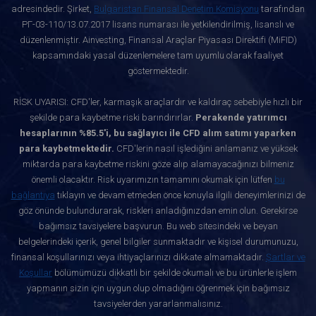
adresindedir. Şirket,
Bulgaristan Finansal Denetim Komisyonu
tarafından
РГ-03-110/13.07.2017 lisans numarası ile yetkilendirilmiş, lisanslı ve
düzenlenmiştir. Ainvesting, Finansal Araçlar Piyasası Direktifi (MiFID)
kapsamındaki yasal düzenlemelere tam uyumlu olarak faaliyet
göstermektedir.
RİSK UYARISI: CFD'ler, karmaşık araçlardır ve kaldıraç sebebiyle hızlı bir
şekilde para kaybetme riski barındırırlar.
Perakende yatırımcı
hesaplarının %85.5'i, bu sağlayıcı ile CFD alım satımı yaparken
para kaybetmektedir.
CFD'lerin nasıl işlediğini anlamanız ve yüksek
miktarda para kaybetme riskini göze alıp alamayacağınızı bilmeniz
önemli olacaktır. Risk uyarımızın tamamını okumak için lütfen
bu
bağlantıya
tıklayın ve devam etmeden önce konuyla ilgili deneyimlerinizi de
göz önünde bulundurarak, riskleri anladığınızdan emin olun. Gerekirse
bağımsız tavsiyelere başvurun. Bu web sitesindeki ve beyan
belgelerindeki içerik, genel bilgiler sunmaktadır ve kişisel durumunuzu,
finansal koşullarınızı veya ihtiyaçlarınızı dikkate almamaktadır.
Şartlar ve
Koşullar
bölümümüzü dikkatli bir şekilde okumalı ve bu ürünlerle işlem
yapmanın sizin için uygun olup olmadığını öğrenmek için bağımsız
tavsiyelerden yararlanmalısınız.