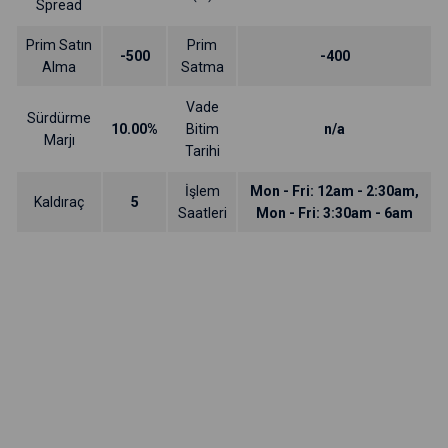
Spread
Prim Satın
Prim
-500
-400
Alma
Satma
Vade
Sürdürme
10.00%
Bitim
n/a
Marjı
Tarihi
İşlem
Mon - Fri: 12am - 2:30am,
Kaldıraç
5
Saatleri
Mon - Fri: 3:30am - 6am