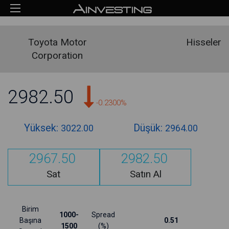
Toyota Motor
Hisseler
Corporation
2982.50
-0.2300%
Yüksek:
Düşük:
3022.00
2964.00
2967.50
2982.50
Sat
Satın Al
Birim
1000-
Spread
Başına
0.51
1500
(%)