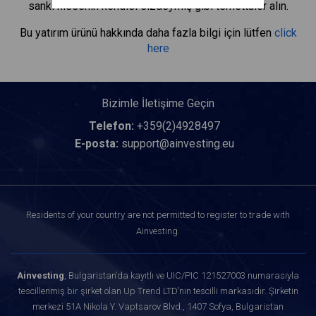
sanki hissenin kendisi sizdeymiş gibi temettüler alın.
Bu yatırım ürünü hakkında daha fazla bilgi için lütfen
click
here
Bizimle İletişime Geçin
Telefon:
+359(2)4928497
E-posta:
support@ainvesting.eu
Residents of your country are not permitted to register to trade with
Ainvesting.
Ainvesting
, Bulgaristan’da kayıtlı ve UIC/PIC 121527003 numarasıyla
tescillenmiş bir şirket olan Up Trend LTD’nin tescilli markasıdır. Şirketin
merkezi 51A Nikola Y. Vaptsarov Blvd., 1407 Sofya, Bulgaristan