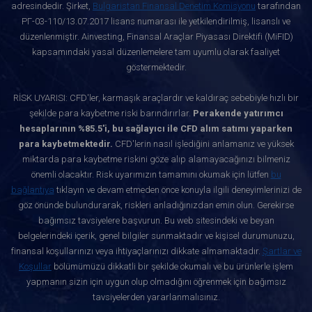
adresindedir. Şirket,
Bulgaristan Finansal Denetim Komisyonu
tarafından
РГ-03-110/13.07.2017 lisans numarası ile yetkilendirilmiş, lisanslı ve
düzenlenmiştir. Ainvesting, Finansal Araçlar Piyasası Direktifi (MiFID)
kapsamındaki yasal düzenlemelere tam uyumlu olarak faaliyet
göstermektedir.
RİSK UYARISI: CFD'ler, karmaşık araçlardır ve kaldıraç sebebiyle hızlı bir
şekilde para kaybetme riski barındırırlar.
Perakende yatırımcı
hesaplarının %85.5'i, bu sağlayıcı ile CFD alım satımı yaparken
para kaybetmektedir.
CFD'lerin nasıl işlediğini anlamanız ve yüksek
miktarda para kaybetme riskini göze alıp alamayacağınızı bilmeniz
önemli olacaktır. Risk uyarımızın tamamını okumak için lütfen
bu
bağlantıya
tıklayın ve devam etmeden önce konuyla ilgili deneyimlerinizi de
göz önünde bulundurarak, riskleri anladığınızdan emin olun. Gerekirse
bağımsız tavsiyelere başvurun. Bu web sitesindeki ve beyan
belgelerindeki içerik, genel bilgiler sunmaktadır ve kişisel durumunuzu,
finansal koşullarınızı veya ihtiyaçlarınızı dikkate almamaktadır.
Şartlar ve
Koşullar
bölümümüzü dikkatli bir şekilde okumalı ve bu ürünlerle işlem
yapmanın sizin için uygun olup olmadığını öğrenmek için bağımsız
tavsiyelerden yararlanmalısınız.