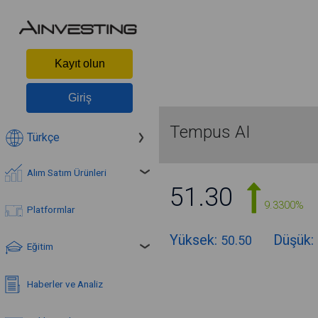
Kayıt olun
Giriş
Tempus AI
Türkçe
Alım Satım Ürünleri
51.30
9.3300%
Platformlar
Yüksek:
Düşük:
50.50
Eğitim
Haberler ve Analiz