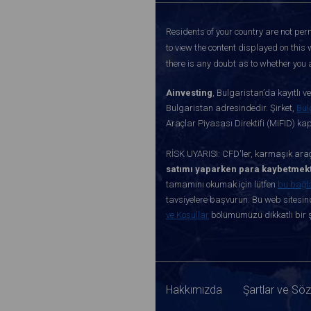
Residents of your country are not perm
to view the content displayed on this 
there is any doubt as to whether you a
Ainvesting
, Bulgaristan’da kayıtlı 
Bulgaristan adresindedir. Şirket,
Bul
Araçlar Piyasası Direktifi (MiFID) k
RİSK UYARISI: CFD'ler, karmaşık araçl
satımı yaparken para kaybetmekt
tamamını okumak için lütfen
bu bağl
tavsiyelere başvurun. Bu web sitesind
ve Koşullar
bölümümüzü dikkatli bir ş
Hakkımızda
Şartlar ve Sö