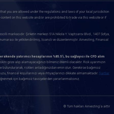
that you are allowed under the regulations and laws of your local jurisdiction
content on this website and/or are prohibited to trade via this website or if
scilli markasıdır. Şirketin merkezi 51A Nikola Y. Vaptsarov Blvd., 1407 Sofya,
marası ile yetkilendirilmiş, lisanslı ve düzenlenmiştir. Ainvesting, Finansal
erakende yatırımcı hesaplarının %85.5'i, bu sağlayıcı ile CFD alım
kini göze alıp alamayacağınızı bilmeniz önemli olacaktır. Risk uyarımızın
de bulundurarak, riskleri anladığınızdan emin olun. Gerekirse bağımsız
uzu, finansal koşullarınızı veya ihtiyaçlarınızı dikkate almamaktadır.
Şartlar
öğrenmek için bağımsız tavsiyelerden yararlanmalısınız.
© Tüm hakları Ainvesting'a aittir