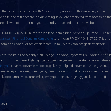
itted to register to trade with Ainvesting.
By accessing this website you confirm 
website and to trade through Ainvesting. If you are prohibited from accessing the 
re allowed to trade or not, you are kindly requested to exit this website.
ve UIC/PIC 121527003 numarasıyla tescillenmiş bir şirket olan Up Trend LTD’nin te
garistan Finansal Denetim Komisyonu
tarafından РГ-03-110/13.07.2017 lisans nu
apsamındaki yasal düzenlemelere tam uyumlu olarak faaliyet göstermektedir.
ardır ve kaldıraç sebebiyle hızlı bir şekilde para kaybetme riski barındırırlar.
P
edir.
CFD'lerin nasıl işlediğini anlamanız ve yüksek miktarda para kaybetme ris
antıya
tıklayın ve devam etmeden önce konuyla ilgili deneyimlerinizi de göz önün
eki ve beyan belgelerindeki içerik, genel bilgiler sunmaktadır ve kişisel durumun
ekilde okumalı ve bu ürünlerle işlem yapmanın sizin için uygun olup olmadığını 
zleşmeler