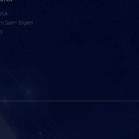
zlük
ım Satım Bilgileri
S