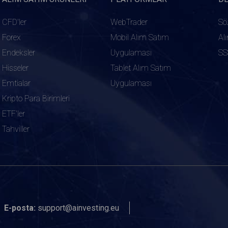
CFD'ler
WebTrader
Sö
Forex
Mobil Alım Satım
Al
Endeksler
Uygulaması
SS
Hisseler
Tablet Alım Satım
Emtialar
Uygulaması
Kripto Para Birimleri
ETF'ler
Tahviller
E-posta:
support@ainvesting.eu