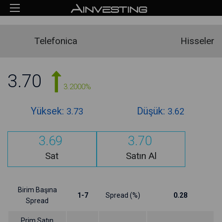
Telefonica
Hisseler
3.70
3.2000%
Yüksek:
Düşük:
3.73
3.62
3.69
3.70
Sat
Satın Al
Birim Başına
1-7
Spread (%)
0.28
Spread
Prim Satın