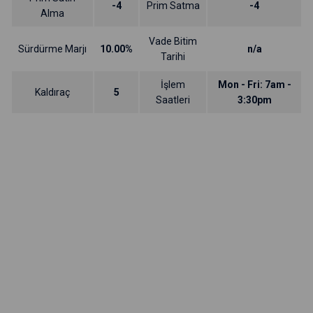
-4
Prim Satma
-4
Alma
Vade Bitim
Sürdürme Marjı
10.00%
n/a
Tarihi
İşlem
Mon - Fri: 7am -
Kaldıraç
5
Saatleri
3:30pm