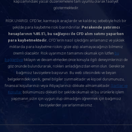
kapsamındaki yasal düzenlemelere tam uyumlu olarak faaliyet
göstermektedir.
RİSK UYARISI: CFD'ler, karmaşık araçlardır ve kaldıraç sebebiyle hızlı bir
şekilde para kaybetme riski barındırırlar.
Perakende yatırımcı
hesaplarının %85.5'i, bu sağlayıcı ile CFD alım satımı yaparken
para kaybetmektedir.
CFD'lerin nasıl işlediğini anlamanız ve yüksek
miktarda para kaybetme riskini göze alıp alamayacağınızı bilmeniz
önemli olacaktır. Risk uyarımızın tamamını okumak için lütfen
bu
bağlantıya
tıklayın ve devam etmeden önce konuyla ilgili deneyimlerinizi de
göz önünde bulundurarak, riskleri anladığınızdan emin olun. Gerekirse
bağımsız tavsiyelere başvurun. Bu web sitesindeki ve beyan
belgelerindeki içerik, genel bilgiler sunmaktadır ve kişisel durumunuzu,
finansal koşullarınızı veya ihtiyaçlarınızı dikkate almamaktadır.
Şartlar ve
Koşullar
bölümümüzü dikkatli bir şekilde okumalı ve bu ürünlerle işlem
yapmanın sizin için uygun olup olmadığını öğrenmek için bağımsız
tavsiyelerden yararlanmalısınız.