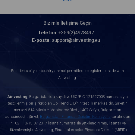
Bizimle İletişime Geçin
Telefon:
+359(2)4928497
E-posta:
support@ainvesting.eu
Residents of your country are not permitted to register to trade with
Ainvesting.
Ainvesting
, Bulgaristan’da kayıtlı ve UIC/PIC 121527003 numarasıyla
tescillenmiş bir şirket olan Up Trend LTD’nin tescilli markasıdır. Şirketin
merkezi 51A Nikola Y. Vaptsarov Blvd., 1407 Sofya, Bulgaristan
adresindedir. Şirket,
Bulgaristan Finansal Denetim Komisyonu
tarafından
РГ-03-110/13.07.2017 lisans numarası ile yetkilendirilmiş, lisanslı ve
düzenlenmiştir. Ainvesting, Finansal Araçlar Piyasası Direktifi (MiFID)