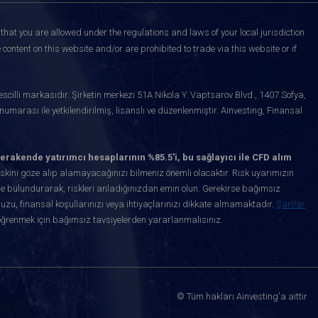
that you are allowed under the regulations and laws of your local jurisdiction
content on this website and/or are prohibited to trade via this website or if
scilli markasıdır. Şirketin merkezi 51A Nikola Y. Vaptsarov Blvd., 1407 Sofya,
marası ile yetkilendirilmiş, lisanslı ve düzenlenmiştir. Ainvesting, Finansal
erakende yatırımcı hesaplarının %85.5'i, bu sağlayıcı ile CFD alım
kini göze alıp alamayacağınızı bilmeniz önemli olacaktır. Risk uyarımızın
de bulundurarak, riskleri anladığınızdan emin olun. Gerekirse bağımsız
uzu, finansal koşullarınızı veya ihtiyaçlarınızı dikkate almamaktadır.
Şartlar
öğrenmek için bağımsız tavsiyelerden yararlanmalısınız.
© Tüm hakları Ainvesting'a aittir