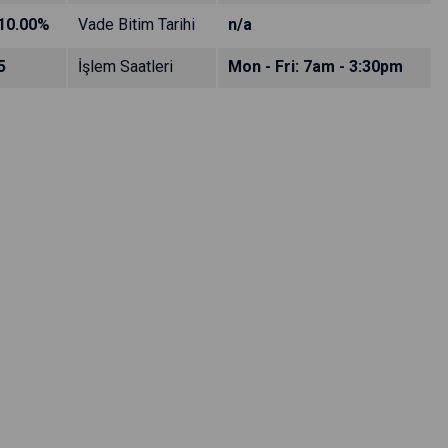
10.00%
Vade Bitim Tarihi
n/a
5
İşlem Saatleri
Mon - Fri: 7am - 3:30pm