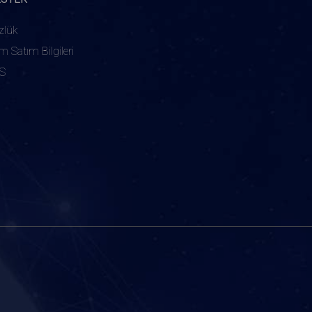
zlük
ım Satım Bilgileri
S