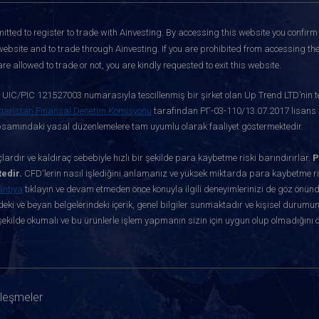
itted to register to trade with Ainvesting.
By accessing this website you confirm 
website and to trade through Ainvesting. If you are prohibited from accessing the 
re allowed to trade or not, you are kindly requested to exit this website.
ve UIC/PIC 121527003 numarasıyla tescillenmiş bir şirket olan Up Trend LTD’nin te
garistan Finansal Denetim Komisyonu
tarafından РГ-03-110/13.07.2017 lisans nu
apsamındaki yasal düzenlemelere tam uyumlu olarak faaliyet göstermektedir.
ardır ve kaldıraç sebebiyle hızlı bir şekilde para kaybetme riski barındırırlar.
P
edir.
CFD'lerin nasıl işlediğini anlamanız ve yüksek miktarda para kaybetme ris
antıya
tıklayın ve devam etmeden önce konuyla ilgili deneyimlerinizi de göz önün
eki ve beyan belgelerindeki içerik, genel bilgiler sunmaktadır ve kişisel durumun
ekilde okumalı ve bu ürünlerle işlem yapmanın sizin için uygun olup olmadığını 
zleşmeler