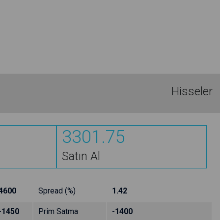
Hisseler
3301.75
Satın Al
4600
Spread (%)
1.42
-1450
Prim Satma
-1400