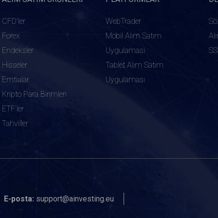
CFD'ler
WebTrader
Sö
Forex
Mobil Alım Satım
Al
Endeksler
Uygulaması
SS
Hisseler
Tablet Alım Satım
Emtialar
Uygulaması
Kripto Para Birimleri
ETF'ler
Tahviller
E-posta:
support@ainvesting.eu