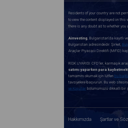
Residents of your country are not perm
to view the content displayed on this 
there is any doubt as to whether you a
Ainvesting
, Bulgaristan’da kayıtlı 
Bulgaristan adresindedir. Şirket,
Bul
Araçlar Piyasası Direktifi (MiFID) k
RİSK UYARISI: CFD'ler, karmaşık araçl
satımı yaparken para kaybetmekt
tamamını okumak için lütfen
bu bağl
tavsiyelere başvurun. Bu web sitesind
ve Koşullar
bölümümüzü dikkatli bir ş
Hakkımızda
Şartlar ve Sö