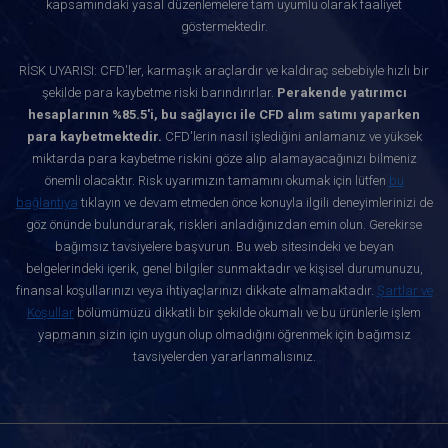
kapsamındaki yasal düzenlemelere tam uyumlu olarak faaliyet
göstermektedir.
RİSK UYARISI: CFD'ler, karmaşık araçlardır ve kaldıraç sebebiyle hızlı bir
şekilde para kaybetme riski barındırırlar.
Perakende yatırımcı
hesaplarının %85.5'i, bu sağlayıcı ile CFD alım satımı yaparken
para kaybetmektedir.
CFD'lerin nasıl işlediğini anlamanız ve yüksek
miktarda para kaybetme riskini göze alıp alamayacağınızı bilmeniz
önemli olacaktır. Risk uyarımızın tamamını okumak için lütfen
bu
bağlantıya
tıklayın ve devam etmeden önce konuyla ilgili deneyimlerinizi de
göz önünde bulundurarak, riskleri anladığınızdan emin olun. Gerekirse
bağımsız tavsiyelere başvurun. Bu web sitesindeki ve beyan
belgelerindeki içerik, genel bilgiler sunmaktadır ve kişisel durumunuzu,
finansal koşullarınızı veya ihtiyaçlarınızı dikkate almamaktadır.
Şartlar ve
Koşullar
bölümümüzü dikkatli bir şekilde okumalı ve bu ürünlerle işlem
yapmanın sizin için uygun olup olmadığını öğrenmek için bağımsız
tavsiyelerden yararlanmalısınız.