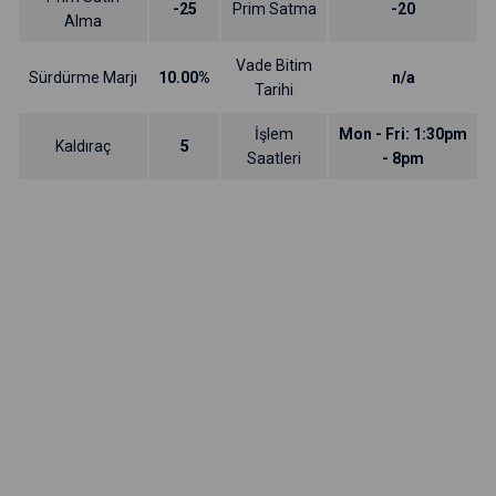
-25
Prim Satma
-20
Alma
Vade Bitim
Sürdürme Marjı
10.00%
n/a
Tarihi
İşlem
Mon - Fri: 1:30pm
Kaldıraç
5
Saatleri
- 8pm