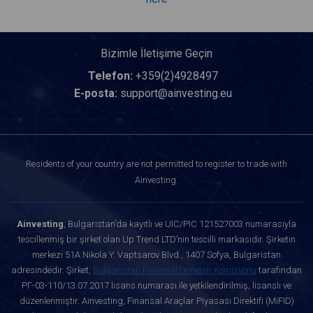
Bizimle İletişime Geçin
Telefon:
+359(2)4928497
E-posta:
support@ainvesting.eu
Residents of your country are not permitted to register to trade with
Ainvesting.
Ainvesting
, Bulgaristan’da kayıtlı ve UIC/PIC 121527003 numarasıyla
tescillenmiş bir şirket olan Up Trend LTD’nin tescilli markasıdır. Şirketin
merkezi 51A Nikola Y. Vaptsarov Blvd., 1407 Sofya, Bulgaristan
adresindedir. Şirket,
Bulgaristan Finansal Denetim Komisyonu
tarafından
РГ-03-110/13.07.2017 lisans numarası ile yetkilendirilmiş, lisanslı ve
düzenlenmiştir. Ainvesting, Finansal Araçlar Piyasası Direktifi (MiFID)