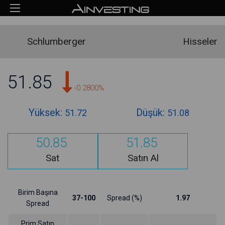
Schlumberger
Hisseler
51.85
-0.2800%
Yüksek:
Düşük:
51.72
51.08
50.85
51.85
Sat
Satın Al
Birim Başına
37-100
Spread (%)
1.97
Spread
Prim Satın