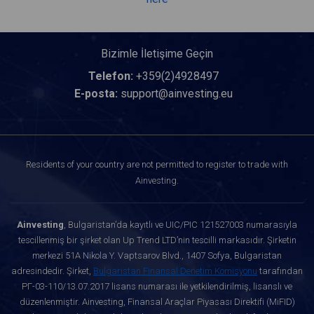
Bizimle İletişime Geçin
Telefon:
+359(2)4928497
E-posta:
support@ainvesting.eu
Residents of your country are not permitted to register to trade with
Ainvesting.
Ainvesting
, Bulgaristan’da kayıtlı ve UIC/PIC 121527003 numarasıyla
tescillenmiş bir şirket olan Up Trend LTD’nin tescilli markasıdır. Şirketin
merkezi 51A Nikola Y. Vaptsarov Blvd., 1407 Sofya, Bulgaristan
adresindedir. Şirket,
Bulgaristan Finansal Denetim Komisyonu
tarafından
РГ-03-110/13.07.2017 lisans numarası ile yetkilendirilmiş, lisanslı ve
düzenlenmiştir. Ainvesting, Finansal Araçlar Piyasası Direktifi (MiFID)