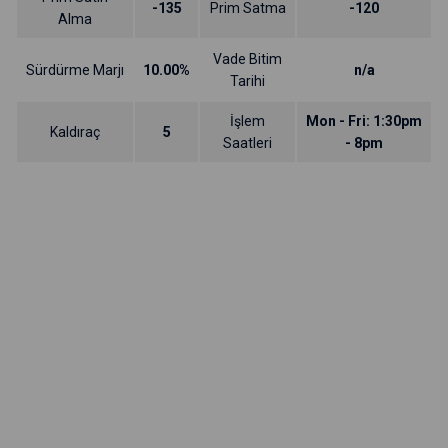
-135
Prim Satma
-120
Alma
Vade Bitim
Sürdürme Marjı
10.00%
n/a
Tarihi
İşlem
Mon - Fri: 1:30pm
Kaldıraç
5
Saatleri
- 8pm