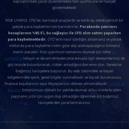
kapsamındaki yasal düzenlemelere tam uyumlu olarak faaliyet
göstermektedir.
RİSK UYARISI: CFD'ler, karmaşık araçlardır ve kaldıraç sebebiyle hızlı bir
şekilde para kaybetme riski barındırırlar.
Perakende yatırımcı
hesaplarının %85.5'i, bu sağlayıcı ile CFD alım satımı yaparken
para kaybetmektedir.
CFD'lerin nasıl işlediğini anlamanız ve yüksek
miktarda para kaybetme riskini göze alıp alamayacağınızı bilmeniz
önemli olacaktır. Risk uyarımızın tamamını okumak için lütfen
bu
bağlantıya
tıklayın ve devam etmeden önce konuyla ilgili deneyimlerinizi de
göz önünde bulundurarak, riskleri anladığınızdan emin olun. Gerekirse
bağımsız tavsiyelere başvurun. Bu web sitesindeki ve beyan
belgelerindeki içerik, genel bilgiler sunmaktadır ve kişisel durumunuzu,
finansal koşullarınızı veya ihtiyaçlarınızı dikkate almamaktadır.
Şartlar ve
Koşullar
bölümümüzü dikkatli bir şekilde okumalı ve bu ürünlerle işlem
yapmanın sizin için uygun olup olmadığını öğrenmek için bağımsız
tavsiyelerden yararlanmalısınız.