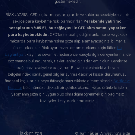
göstermektedir.
RİSK UYARISI: CFD'ler, karmaşık araçlardır ve kaldıraç sebebiyle hızlı bir
şekilde para kaybetme riski barındırırlar.
Perakende yatırımcı
hesaplarının %85.5'i, bu sağlayıcı ile CFD alım satımı yaparken
para kaybetmektedir.
CFD'lerin nasıl işlediğini anlamanız ve yüksek
miktarda para kaybetme riskini göze alıp alamayacağınızı bilmeniz
önemli olacaktır. Risk uyarımızın tamamını okumak için lütfen
bu
bağlantıya
tıklayın ve devam etmeden önce konuyla ilgili deneyimlerinizi de
göz önünde bulundurarak, riskleri anladığınızdan emin olun. Gerekirse
bağımsız tavsiyelere başvurun. Bu web sitesindeki ve beyan
belgelerindeki içerik, genel bilgiler sunmaktadır ve kişisel durumunuzu,
finansal koşullarınızı veya ihtiyaçlarınızı dikkate almamaktadır.
Şartlar ve
Koşullar
bölümümüzü dikkatli bir şekilde okumalı ve bu ürünlerle işlem
yapmanın sizin için uygun olup olmadığını öğrenmek için bağımsız
tavsiyelerden yararlanmalısınız.
Hakkımızda
© Tüm hakları Ainvesting'a aittir