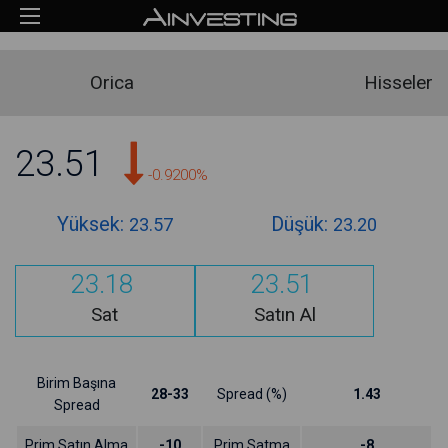
Orica
Hisseler
23.51
-0.9200%
Yüksek:
Düşük:
23.57
23.20
23.18
23.51
Sat
Satın Al
Birim Başına
28-33
Spread (%)
1.43
Spread
Prim Satın Alma
-10
Prim Satma
-8