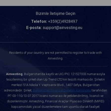
Bizimle İletişime Geçin
Telefon:
+359(2)4928497
E-posta:
support@ainvesting.eu
Residents of your country are not permitted to register to trade with
Ainvesting.
Ainvesting
, Bulgaristan’da kayıtlı ve UIC/PIC 121527003 numarasıyla
tescillenmiş bir şirket olan Up Trend LTD’nin tescilli markasıdır. Şirketin
merkezi 51A Nikola Y. Vaptsarov Blvd., 1407 Sofya, Bulgaristan
adresindedir. Şirket,
Bulgaristan Finansal Denetim Komisyonu
tarafından
РГ-03-110/13.07.2017 lisans numarası ile yetkilendirilmiş, lisanslı ve
düzenlenmiştir. Ainvesting, Finansal Araçlar Piyasası Direktifi (MiFID)
kapsamındaki yasal düzenlemelere tam uyumlu olarak faaliyet