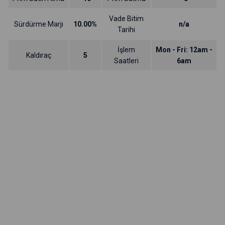
Vade Bitim
Sürdürme Marjı
10.00%
n/a
Tarihi
İşlem
Mon - Fri: 12am -
Kaldıraç
5
Saatleri
6am