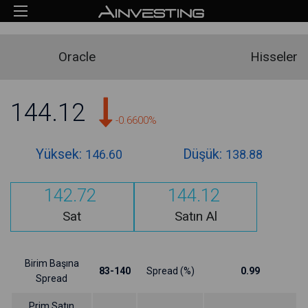
Oracle
Hisseler
144.12
-0.6600%
Yüksek:
Düşük:
146.60
138.88
142.72
144.12
Sat
Satın Al
Birim Başına
83-140
Spread (%)
0.99
Spread
Prim Satın