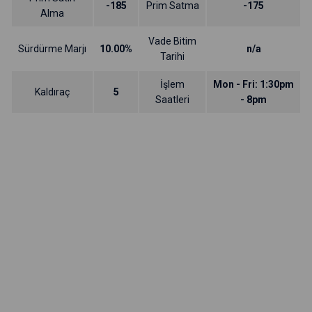
-185
Prim Satma
-175
Alma
Vade Bitim
Sürdürme Marjı
10.00%
n/a
Tarihi
İşlem
Mon - Fri: 1:30pm
Kaldıraç
5
Saatleri
- 8pm