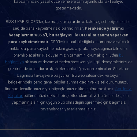
kapsamındaki yasal düzenlemelere tam uyumlu olarak faaliyet
göstermektedir.
RİSK UYARISI: CFD'ler, karmaşık araçlardır ve kaldıraç sebebiyle hızlı bir
şekilde para kaybetme riski barındırırlar.
Perakende yatırımcı
hesaplarının %85.5'i, bu sağlayıcı ile CFD alım satımı yaparken
para kaybetmektedir.
CFD'lerin nasıl işlediğini anlamanız ve yüksek
miktarda para kaybetme riskini göze alıp alamayacağınızı bilmeniz
önemli olacaktır. Risk uyarımızın tamamını okumak için lütfen
bu
bağlantıya
tıklayın ve devam etmeden önce konuyla ilgili deneyimlerinizi de
göz önünde bulundurarak, riskleri anladığınızdan emin olun. Gerekirse
bağımsız tavsiyelere başvurun. Bu web sitesindeki ve beyan
belgelerindeki içerik, genel bilgiler sunmaktadır ve kişisel durumunuzu,
finansal koşullarınızı veya ihtiyaçlarınızı dikkate almamaktadır.
Şartlar ve
Koşullar
bölümümüzü dikkatli bir şekilde okumalı ve bu ürünlerle işlem
yapmanın sizin için uygun olup olmadığını öğrenmek için bağımsız
tavsiyelerden yararlanmalısınız.