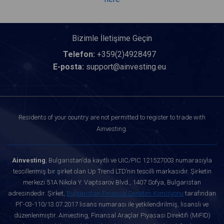
Bizimle İletişime Geçin
Telefon:
+359(2)4928497
E-posta:
support@ainvesting.eu
Residents of your country are not permitted to register to trade with
Ainvesting.
Ainvesting
, Bulgaristan’da kayıtlı ve UIC/PIC 121527003 numarasıyla
tescillenmiş bir şirket olan Up Trend LTD’nin tescilli markasıdır. Şirketin
merkezi 51A Nikola Y. Vaptsarov Blvd., 1407 Sofya, Bulgaristan
adresindedir. Şirket,
Bulgaristan Finansal Denetim Komisyonu
tarafından
РГ-03-110/13.07.2017 lisans numarası ile yetkilendirilmiş, lisanslı ve
düzenlenmiştir. Ainvesting, Finansal Araçlar Piyasası Direktifi (MiFID)