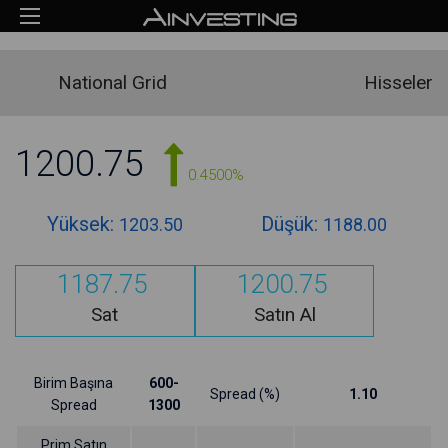
National Grid
Hisseler
1200.75
0.4500%
Yüksek:
Düşük:
1203.50
1188.00
1187.75
1200.75
Sat
Satın Al
Birim Başına
600-
Spread (%)
1.10
Spread
1300
Prim Satın