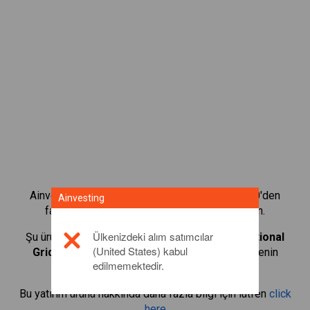
Ainvesting'in CFD alım satım platformuyla 1.000'den
Ainvesting
fazla uluslararası hissenin alım satımını yapın.
Ülkenizdeki alım satımcılar
Şu ürünlerin CFD'lerini alıp satmaya başlayın:
National
(United States) kabul
Grid
. Gerçek zamanlı teklifler alın ve sanki hissenin
edilmemektedir.
kendisi sizdeymiş gibi temettüler alın.
Bu yatırım ürünü hakkında daha fazla bilgi için lütfen
click
here