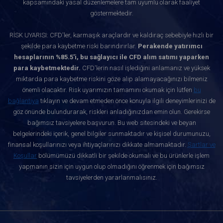
kapsamındaki yasal düzenlemelere tam uyumlu olarak faaliyet
göstermektedir.
RİSK UYARISI: CFD'ler, karmaşık araçlardır ve kaldıraç sebebiyle hızlı bir
şekilde para kaybetme riski barındırırlar.
Perakende yatırımcı
hesaplarının %85.5'i, bu sağlayıcı ile CFD alım satımı yaparken
para kaybetmektedir.
CFD'lerin nasıl işlediğini anlamanız ve yüksek
miktarda para kaybetme riskini göze alıp alamayacağınızı bilmeniz
önemli olacaktır. Risk uyarımızın tamamını okumak için lütfen
bu
bağlantıya
tıklayın ve devam etmeden önce konuyla ilgili deneyimlerinizi de
göz önünde bulundurarak, riskleri anladığınızdan emin olun. Gerekirse
bağımsız tavsiyelere başvurun. Bu web sitesindeki ve beyan
belgelerindeki içerik, genel bilgiler sunmaktadır ve kişisel durumunuzu,
finansal koşullarınızı veya ihtiyaçlarınızı dikkate almamaktadır.
Şartlar ve
Koşullar
bölümümüzü dikkatli bir şekilde okumalı ve bu ürünlerle işlem
yapmanın sizin için uygun olup olmadığını öğrenmek için bağımsız
tavsiyelerden yararlanmalısınız.