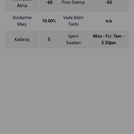
-60
Prim Satma
-50
Alma
Sürdürme
Vade Bitim
10.00%
n/a
Marjı
Tarihi
İşlem
Mon - Fri: 7am -
Kaldıraç
5
Saatleri
3:30pm