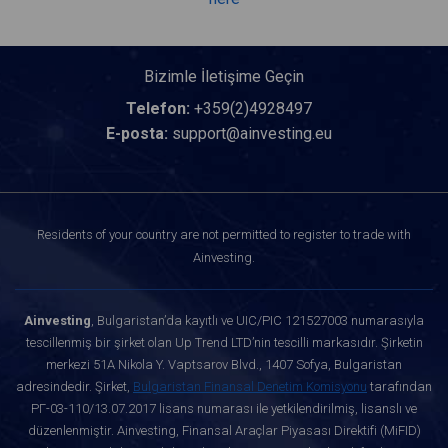
Bizimle İletişime Geçin
Telefon:
+359(2)4928497
E-posta:
support@ainvesting.eu
Residents of your country are not permitted to register to trade with
Ainvesting.
Ainvesting
, Bulgaristan’da kayıtlı ve UIC/PIC 121527003 numarasıyla
tescillenmiş bir şirket olan Up Trend LTD’nin tescilli markasıdır. Şirketin
merkezi 51A Nikola Y. Vaptsarov Blvd., 1407 Sofya, Bulgaristan
adresindedir. Şirket,
Bulgaristan Finansal Denetim Komisyonu
tarafından
РГ-03-110/13.07.2017 lisans numarası ile yetkilendirilmiş, lisanslı ve
düzenlenmiştir. Ainvesting, Finansal Araçlar Piyasası Direktifi (MiFID)