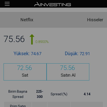
Netflix
Hisseler
75.56
0.8900%
Yüksek:
Düşük:
74.67
72.91
72.56
75.56
Sat
Satın Al
Birim Başına
225-
Spread (%)
4.14
Spread
300
Prim Satın