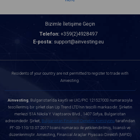
Bizimle İletişime Geçin
Telefon:
+359(2)4928497
E-posta:
support@ainvesting.eu
Residents of your country are not permitted to register to trade with
Ainvesting.
Ainvesting
, Bulgaristan’da kayıtlı ve UIC/PIC 121527003 numarasıyla
tescillenmiş bir şirket olan Up Trend LTD’nin tescilli markasıdır. Şirketin
merkezi 51A Nikola Y. Vaptsarov Blvd., 1407 Sofya, Bulgaristan
adresindedir. Şirket,
Bulgaristan Finansal Denetim Komisyonu
tarafından
РГ-03-110/13.07.2017 lisans numarası ile yetkilendirilmiş, lisanslı ve
düzenlenmiştir. Ainvesting, Finansal Araçlar Piyasası Direktifi (MiFID)