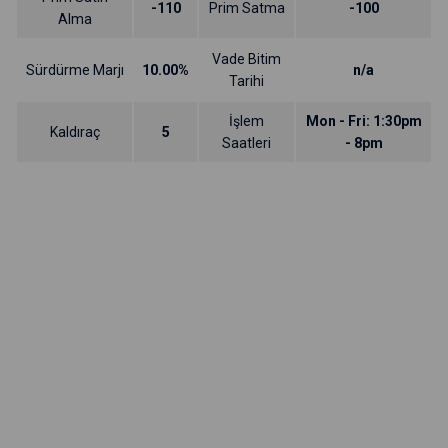
-110
Prim Satma
-100
Alma
Vade Bitim
Sürdürme Marjı
10.00%
n/a
Tarihi
İşlem
Mon - Fri: 1:30pm
Kaldıraç
5
Saatleri
- 8pm