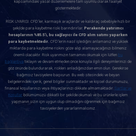
kapsamındaki yasal düzenlemelere tam uyumlu olarak faaliyet
göstermektedir.
RİSK UYARISI: CFD'ler, karmaşık araçlardır ve kaldıraç sebebiyle hızlı bir
şekilde para kaybetme riski barındırırlar.
Perakende yatırımcı
hesaplarının %85.5'i, bu sağlayıcı ile CFD alım satımı yaparken
para kaybetmektedir.
CFD'lerin nasıl işlediğini anlamanız ve yüksek
miktarda para kaybetme riskini göze alıp alamayacağınızı bilmeniz
önemli olacaktır. Risk uyarımızın tamamını okumak için lütfen
bu
bağlantıya
tıklayın ve devam etmeden önce konuyla ilgili deneyimlerinizi de
göz önünde bulundurarak, riskleri anladığınızdan emin olun. Gerekirse
bağımsız tavsiyelere başvurun. Bu web sitesindeki ve beyan
belgelerindeki içerik, genel bilgiler sunmaktadır ve kişisel durumunuzu,
finansal koşullarınızı veya ihtiyaçlarınızı dikkate almamaktadır.
Şartlar ve
Koşullar
bölümümüzü dikkatli bir şekilde okumalı ve bu ürünlerle işlem
yapmanın sizin için uygun olup olmadığını öğrenmek için bağımsız
tavsiyelerden yararlanmalısınız.