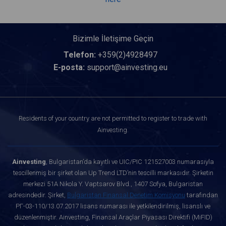
Bizimle İletişime Geçin
Telefon:
+359(2)4928497
E-posta:
support@ainvesting.eu
Residents of your country are not permitted to register to trade with
Ainvesting.
Ainvesting
, Bulgaristan’da kayıtlı ve UIC/PIC 121527003 numarasıyla
tescillenmiş bir şirket olan Up Trend LTD’nin tescilli markasıdır. Şirketin
merkezi 51A Nikola Y. Vaptsarov Blvd., 1407 Sofya, Bulgaristan
adresindedir. Şirket,
Bulgaristan Finansal Denetim Komisyonu
tarafından
РГ-03-110/13.07.2017 lisans numarası ile yetkilendirilmiş, lisanslı ve
düzenlenmiştir. Ainvesting, Finansal Araçlar Piyasası Direktifi (MiFID)