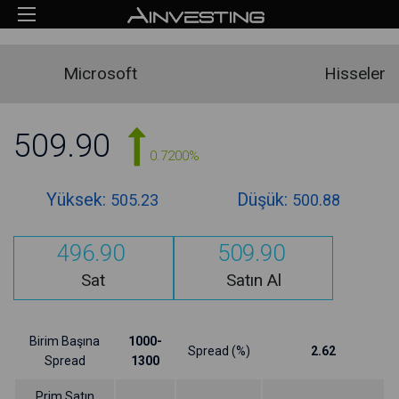
Microsoft
Hisseler
509.90
0.7200%
Yüksek:
Düşük:
505.23
500.88
496.90
509.90
Sat
Satın Al
Birim Başına
1000-
Spread (%)
2.62
Spread
1300
Prim Satın