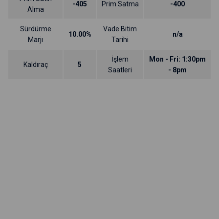
-405
Prim Satma
-400
Alma
Sürdürme
Vade Bitim
10.00%
n/a
Marjı
Tarihi
İşlem
Mon - Fri: 1:30pm
Kaldıraç
5
Saatleri
- 8pm