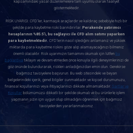
kapsamındaki yasal düzenlemelere tam uyumlu olarak faaliyet
göstermektedir.
RİSK UYARISI: CFD'ler, karmaşık araçlardır ve kaldıraç sebebiyle hızlı bir
şekilde para kaybetme riski barındırırlar.
Perakende yatırımcı
hesaplarının %85.5'i, bu sağlayıcı ile CFD alım satımı yaparken
para kaybetmektedir.
CFD'lerin nasıl işlediğini anlamanız ve yüksek
miktarda para kaybetme riskini göze alıp alamayacağınızı bilmeniz
önemli olacaktır. Risk uyarımızın tamamını okumak için lütfen
bu
bağlantıya
tıklayın ve devam etmeden önce konuyla ilgili deneyimlerinizi de
göz önünde bulundurarak, riskleri anladığınızdan emin olun. Gerekirse
bağımsız tavsiyelere başvurun. Bu web sitesindeki ve beyan
belgelerindeki içerik, genel bilgiler sunmaktadır ve kişisel durumunuzu,
finansal koşullarınızı veya ihtiyaçlarınızı dikkate almamaktadır.
Şartlar ve
Koşullar
bölümümüzü dikkatli bir şekilde okumalı ve bu ürünlerle işlem
yapmanın sizin için uygun olup olmadığını öğrenmek için bağımsız
tavsiyelerden yararlanmalısınız.