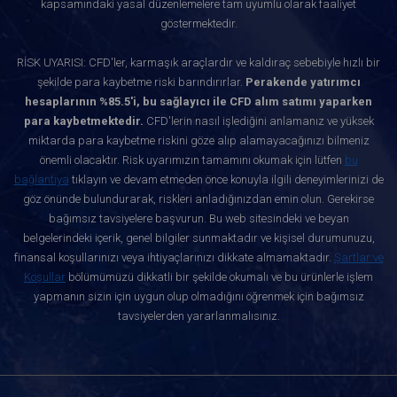
kapsamındaki yasal düzenlemelere tam uyumlu olarak faaliyet
göstermektedir.
RİSK UYARISI: CFD'ler, karmaşık araçlardır ve kaldıraç sebebiyle hızlı bir
şekilde para kaybetme riski barındırırlar.
Perakende yatırımcı
hesaplarının %85.5'i, bu sağlayıcı ile CFD alım satımı yaparken
para kaybetmektedir.
CFD'lerin nasıl işlediğini anlamanız ve yüksek
miktarda para kaybetme riskini göze alıp alamayacağınızı bilmeniz
önemli olacaktır. Risk uyarımızın tamamını okumak için lütfen
bu
bağlantıya
tıklayın ve devam etmeden önce konuyla ilgili deneyimlerinizi de
göz önünde bulundurarak, riskleri anladığınızdan emin olun. Gerekirse
bağımsız tavsiyelere başvurun. Bu web sitesindeki ve beyan
belgelerindeki içerik, genel bilgiler sunmaktadır ve kişisel durumunuzu,
finansal koşullarınızı veya ihtiyaçlarınızı dikkate almamaktadır.
Şartlar ve
Koşullar
bölümümüzü dikkatli bir şekilde okumalı ve bu ürünlerle işlem
yapmanın sizin için uygun olup olmadığını öğrenmek için bağımsız
tavsiyelerden yararlanmalısınız.