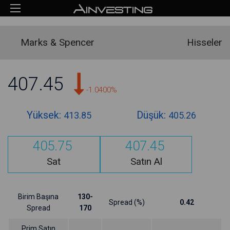
Marks & Spencer
Hisseler
407.45
-1.0400%
Yüksek:
Düşük:
413.85
405.26
405.75
407.45
Sat
Satın Al
Birim Başına
130-
Spread (%)
0.42
Spread
170
Prim Satın