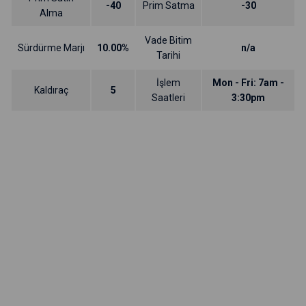
-40
Prim Satma
-30
Alma
Vade Bitim
Sürdürme Marjı
10.00%
n/a
Tarihi
İşlem
Mon - Fri: 7am -
Kaldıraç
5
Saatleri
3:30pm