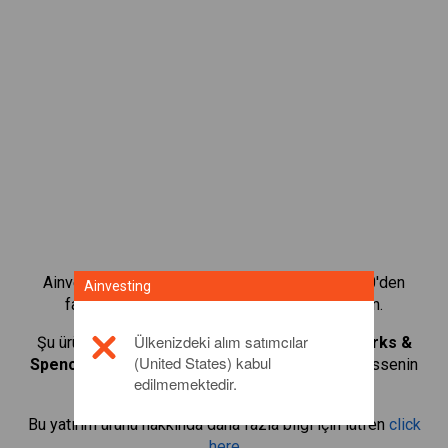
Ainvesting'in CFD alım satım platformuyla 1.000'den
Ainvesting
fazla uluslararası hissenin alım satımını yapın.
Ülkenizdeki alım satımcılar
Şu ürünlerin CFD'lerini alıp satmaya başlayın:
Marks &
(United States) kabul
Spencer
. Gerçek zamanlı teklifler alın ve sanki hissenin
edilmemektedir.
kendisi sizdeymiş gibi temettüler alın.
Bu yatırım ürünü hakkında daha fazla bilgi için lütfen
click
here