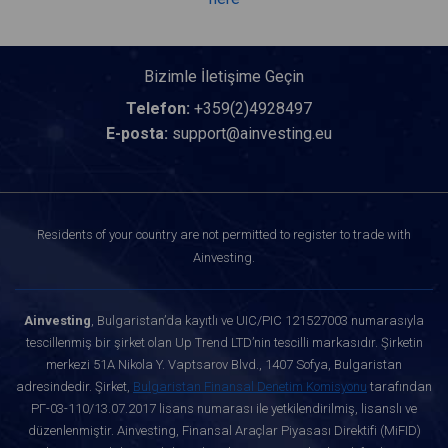
Bizimle İletişime Geçin
Telefon:
+359(2)4928497
E-posta:
support@ainvesting.eu
Residents of your country are not permitted to register to trade with
Ainvesting.
Ainvesting
, Bulgaristan’da kayıtlı ve UIC/PIC 121527003 numarasıyla
tescillenmiş bir şirket olan Up Trend LTD’nin tescilli markasıdır. Şirketin
merkezi 51A Nikola Y. Vaptsarov Blvd., 1407 Sofya, Bulgaristan
adresindedir. Şirket,
Bulgaristan Finansal Denetim Komisyonu
tarafından
РГ-03-110/13.07.2017 lisans numarası ile yetkilendirilmiş, lisanslı ve
düzenlenmiştir. Ainvesting, Finansal Araçlar Piyasası Direktifi (MiFID)