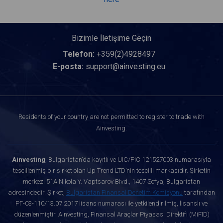
Bizimle İletişime Geçin
Telefon:
+359(2)4928497
E-posta:
support@ainvesting.eu
Residents of your country are not permitted to register to trade with
Ainvesting.
Ainvesting
, Bulgaristan’da kayıtlı ve UIC/PIC 121527003 numarasıyla
tescillenmiş bir şirket olan Up Trend LTD’nin tescilli markasıdır. Şirketin
merkezi 51A Nikola Y. Vaptsarov Blvd., 1407 Sofya, Bulgaristan
adresindedir. Şirket,
Bulgaristan Finansal Denetim Komisyonu
tarafından
РГ-03-110/13.07.2017 lisans numarası ile yetkilendirilmiş, lisanslı ve
düzenlenmiştir. Ainvesting, Finansal Araçlar Piyasası Direktifi (MiFID)