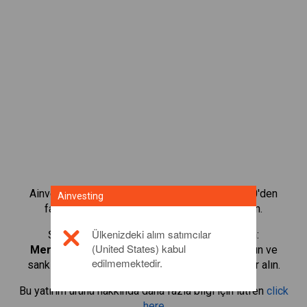
Ainvesting'in CFD alım satım platformuyla 1.000'den
Ainvesting
fazla uluslararası hissenin alım satımını yapın.
Ülkenizdeki alım satımcılar
Şu ürünlerin CFD'lerini alıp satmaya başlayın:
(United States) kabul
MercadoLibre, Inc.
. Gerçek zamanlı teklifler alın ve
edilmemektedir.
sanki hissenin kendisi sizdeymiş gibi temettüler alın.
Bu yatırım ürünü hakkında daha fazla bilgi için lütfen
click
here