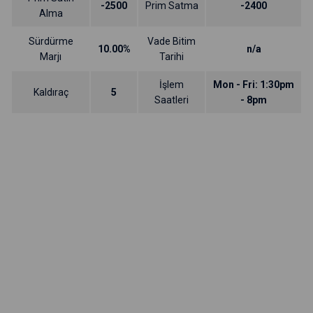
-2500
Prim Satma
-2400
Alma
Sürdürme
Vade Bitim
10.00%
n/a
Marjı
Tarihi
İşlem
Mon - Fri: 1:30pm
Kaldıraç
5
Saatleri
- 8pm