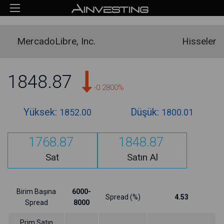
MercadoLibre, Inc.
Hisseler
1848.87
-0.2800%
Yüksek:
Düşük:
1852.00
1800.01
1768.87
1848.87
Sat
Satın Al
Birim Başına
6000-
Spread (%)
4.53
Spread
8000
Prim Satın