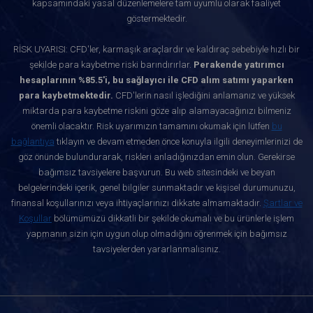
kapsamındaki yasal düzenlemelere tam uyumlu olarak faaliyet
göstermektedir.
RİSK UYARISI: CFD'ler, karmaşık araçlardır ve kaldıraç sebebiyle hızlı bir
şekilde para kaybetme riski barındırırlar.
Perakende yatırımcı
hesaplarının %85.5'i, bu sağlayıcı ile CFD alım satımı yaparken
para kaybetmektedir.
CFD'lerin nasıl işlediğini anlamanız ve yüksek
miktarda para kaybetme riskini göze alıp alamayacağınızı bilmeniz
önemli olacaktır. Risk uyarımızın tamamını okumak için lütfen
bu
bağlantıya
tıklayın ve devam etmeden önce konuyla ilgili deneyimlerinizi de
göz önünde bulundurarak, riskleri anladığınızdan emin olun. Gerekirse
bağımsız tavsiyelere başvurun. Bu web sitesindeki ve beyan
belgelerindeki içerik, genel bilgiler sunmaktadır ve kişisel durumunuzu,
finansal koşullarınızı veya ihtiyaçlarınızı dikkate almamaktadır.
Şartlar ve
Koşullar
bölümümüzü dikkatli bir şekilde okumalı ve bu ürünlerle işlem
yapmanın sizin için uygun olup olmadığını öğrenmek için bağımsız
tavsiyelerden yararlanmalısınız.