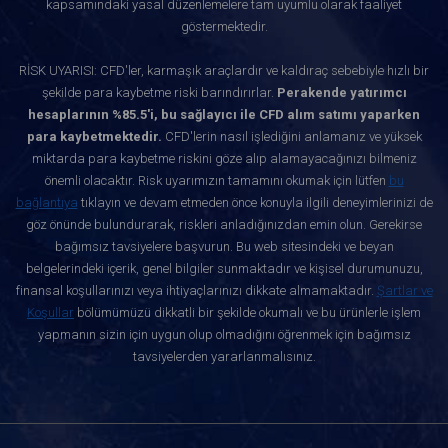
kapsamındaki yasal düzenlemelere tam uyumlu olarak faaliyet
göstermektedir.
RİSK UYARISI: CFD'ler, karmaşık araçlardır ve kaldıraç sebebiyle hızlı bir
şekilde para kaybetme riski barındırırlar.
Perakende yatırımcı
hesaplarının %85.5'i, bu sağlayıcı ile CFD alım satımı yaparken
para kaybetmektedir.
CFD'lerin nasıl işlediğini anlamanız ve yüksek
miktarda para kaybetme riskini göze alıp alamayacağınızı bilmeniz
önemli olacaktır. Risk uyarımızın tamamını okumak için lütfen
bu
bağlantıya
tıklayın ve devam etmeden önce konuyla ilgili deneyimlerinizi de
göz önünde bulundurarak, riskleri anladığınızdan emin olun. Gerekirse
bağımsız tavsiyelere başvurun. Bu web sitesindeki ve beyan
belgelerindeki içerik, genel bilgiler sunmaktadır ve kişisel durumunuzu,
finansal koşullarınızı veya ihtiyaçlarınızı dikkate almamaktadır.
Şartlar ve
Koşullar
bölümümüzü dikkatli bir şekilde okumalı ve bu ürünlerle işlem
yapmanın sizin için uygun olup olmadığını öğrenmek için bağımsız
tavsiyelerden yararlanmalısınız.