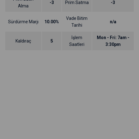
-3
Prim Satma
-3
Alma
Vade Bitim
Sürdürme Marjı
10.00%
n/a
Tarihi
İşlem
Mon - Fri: 7am -
Kaldıraç
5
Saatleri
3:30pm