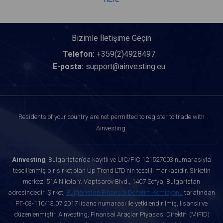
Bizimle İletişime Geçin
Telefon:
+359(2)4928497
E-posta:
support@ainvesting.eu
Residents of your country are not permitted to register to trade with
Ainvesting.
Ainvesting
, Bulgaristan’da kayıtlı ve UIC/PIC 121527003 numarasıyla
tescillenmiş bir şirket olan Up Trend LTD’nin tescilli markasıdır. Şirketin
merkezi 51A Nikola Y. Vaptsarov Blvd., 1407 Sofya, Bulgaristan
adresindedir. Şirket,
Bulgaristan Finansal Denetim Komisyonu
tarafından
РГ-03-110/13.07.2017 lisans numarası ile yetkilendirilmiş, lisanslı ve
düzenlenmiştir. Ainvesting, Finansal Araçlar Piyasası Direktifi (MiFID)