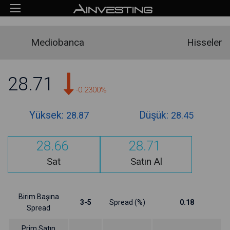
Mediobanca
Hisseler
28.71
-0.2300%
Yüksek:
Düşük:
28.87
28.45
28.66
28.71
Sat
Satın Al
Birim Başına
3-5
Spread (%)
0.18
Spread
Prim Satın