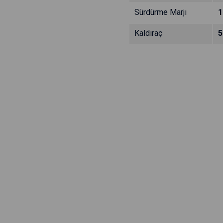
Sürdürme Marjı
1
Kaldıraç
5