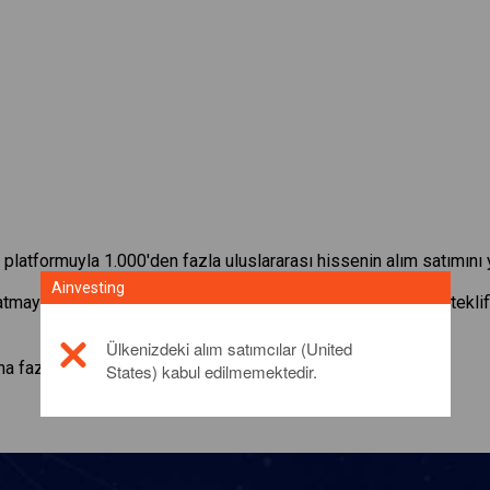
platformuyla 1.000'den fazla uluslararası hissenin alım satımını 
Ainvesting
satmaya başlayın:
London Stock Exchange
. Gerçek zamanlı tekli
Ülkenizdeki alım satımcılar (United
a fazla bilgi için lütfen
click here
States) kabul edilmemektedir.