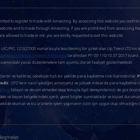
itted to register to trade with Ainvesting.
By accessing this website you confirm 
website and to trade through Ainvesting. If you are prohibited from accessing the 
re allowed to trade or not, you are kindly requested to exit this website.
ve UIC/PIC 121527003 numarasıyla tescillenmiş bir şirket olan Up Trend LTD’nin te
garistan Finansal Denetim Komisyonu
tarafından РГ-03-110/13.07.2017 lisans nu
apsamındaki yasal düzenlemelere tam uyumlu olarak faaliyet göstermektedir.
ardır ve kaldıraç sebebiyle hızlı bir şekilde para kaybetme riski barındırırlar.
P
edir.
CFD'lerin nasıl işlediğini anlamanız ve yüksek miktarda para kaybetme ris
antıya
tıklayın ve devam etmeden önce konuyla ilgili deneyimlerinizi de göz önün
eki ve beyan belgelerindeki içerik, genel bilgiler sunmaktadır ve kişisel durumun
ekilde okumalı ve bu ürünlerle işlem yapmanın sizin için uygun olup olmadığını 
zleşmeler