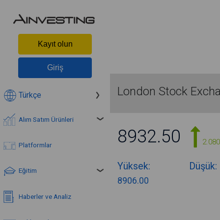
Kayıt olun
Giriş
London Stock Exch
Türkçe
Alım Satım Ürünleri
8932.50
2.08
Platformlar
Yüksek:
Düşük:
Eğitim
8906.00
Haberler ve Analiz