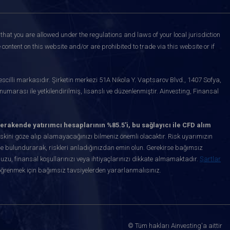
that you are allowed under the regulations and laws of your local jurisdiction
content on this website and/or are prohibited to trade via this website or if
scilli markasıdır. Şirketin merkezi 51A Nikola Y. Vaptsarov Blvd., 1407 Sofya,
marası ile yetkilendirilmiş, lisanslı ve düzenlenmiştir. Ainvesting, Finansal
erakende yatırımcı hesaplarının %85.5'i, bu sağlayıcı ile CFD alım
kini göze alıp alamayacağınızı bilmeniz önemli olacaktır. Risk uyarımızın
de bulundurarak, riskleri anladığınızdan emin olun. Gerekirse bağımsız
uzu, finansal koşullarınızı veya ihtiyaçlarınızı dikkate almamaktadır.
Şartlar
öğrenmek için bağımsız tavsiyelerden yararlanmalısınız.
© Tüm hakları Ainvesting'a aittir