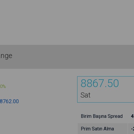
ange
8867.50
00%
Sat
8762.00
Birim Başına Spread
4
Prim Satın Alma
-