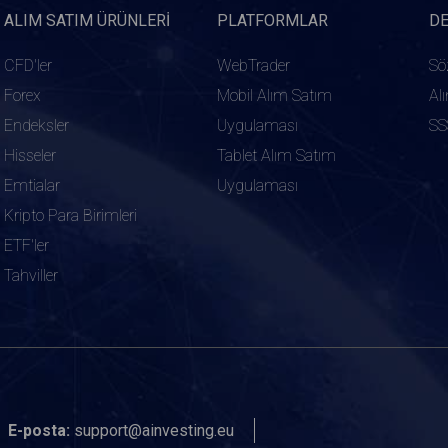
ALIM SATIM ÜRÜNLERI
PLATFORMLAR
D
CFD'ler
WebTrader
Sö
Forex
Mobil Alım Satım
Al
Endeksler
Uygulaması
SS
Hisseler
Tablet Alım Satım
Emtialar
Uygulaması
Kripto Para Birimleri
ETF'ler
Tahviller
E-posta:
support@ainvesting.eu