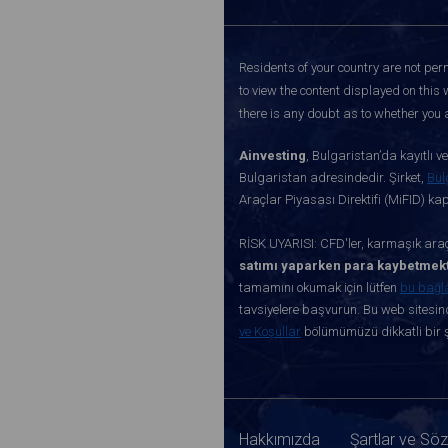
Residents of your country are not perm
to view the content displayed on this 
there is any doubt as to whether you a
Ainvesting
, Bulgaristan’da kayıtlı 
Bulgaristan adresindedir. Şirket,
Bul
Araçlar Piyasası Direktifi (MiFID) k
RİSK UYARISI: CFD'ler, karmaşık araçl
satımı yaparken para kaybetmekt
tamamını okumak için lütfen
bu bağl
tavsiyelere başvurun. Bu web sitesind
ve Koşullar
bölümümüzü dikkatli bir ş
Hakkımızda
Şartlar ve Sö