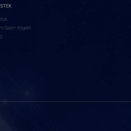
ESTEK
zlük
ım Satım Bilgileri
S