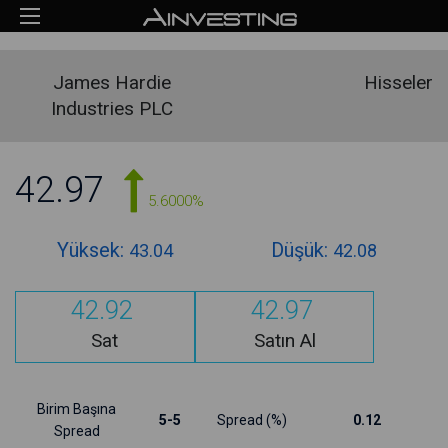
James Hardie
Hisseler
Industries PLC
42.97
5.6000%
Yüksek:
Düşük:
43.04
42.08
42.92
42.97
Sat
Satın Al
Birim Başına
5-5
Spread (%)
0.12
Spread