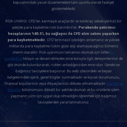
kapsamındaki yasal düzenlemelere tam uyumlu olarak faaliyet
göstermektedir.
RİSK UYARISI: CFD'ler, karmaşık araçlardır ve kaldıraç sebebiyle hızlı bir
şekilde para kaybetme riski barındırırlar.
Perakende yatırımcı
hesaplarının %85.5'i, bu sağlayıcı ile CFD alım satımı yaparken
para kaybetmektedir.
CFD'lerin nasıl işlediğini anlamanız ve yüksek
miktarda para kaybetme riskini göze alıp alamayacağınızı bilmeniz
önemli olacaktır. Risk uyarımızın tamamını okumak için lütfen
bu
bağlantıya
tıklayın ve devam etmeden önce konuyla ilgili deneyimlerinizi de
göz önünde bulundurarak, riskleri anladığınızdan emin olun. Gerekirse
bağımsız tavsiyelere başvurun. Bu web sitesindeki ve beyan
belgelerindeki içerik, genel bilgiler sunmaktadır ve kişisel durumunuzu,
finansal koşullarınızı veya ihtiyaçlarınızı dikkate almamaktadır.
Şartlar ve
Koşullar
bölümümüzü dikkatli bir şekilde okumalı ve bu ürünlerle işlem
yapmanın sizin için uygun olup olmadığını öğrenmek için bağımsız
tavsiyelerden yararlanmalısınız.