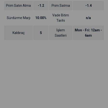
Prim Satın Alma
-1.2
Prim Satma
-1.4
Vade Bitim
Sürdürme Marjı
10.00%
n/a
Tarihi
İşlem
Mon - Fri: 12am -
Kaldıraç
5
Saatleri
6am