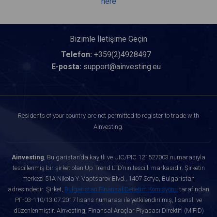
here
Bizimle İletişime Geçin
Telefon:
+359(2)4928497
E-posta:
support@ainvesting.eu
Residents of your country are not permitted to register to trade with
Ainvesting.
Ainvesting
, Bulgaristan’da kayıtlı ve UIC/PIC 121527003 numarasıyla
tescillenmiş bir şirket olan Up Trend LTD’nin tescilli markasıdır. Şirketin
merkezi 51A Nikola Y. Vaptsarov Blvd., 1407 Sofya, Bulgaristan
adresindedir. Şirket,
Bulgaristan Finansal Denetim Komisyonu
tarafından
РГ-03-110/13.07.2017 lisans numarası ile yetkilendirilmiş, lisanslı ve
düzenlenmiştir. Ainvesting, Finansal Araçlar Piyasası Direktifi (MiFID)