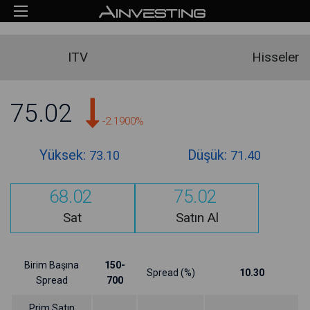
ITV
Hisseler
75.02
-2.1900%
Yüksek:
Düşük:
73.10
71.40
68.02
75.02
Sat
Satın Al
Birim Başına
150-
Spread (%)
10.30
Spread
700
Prim Satın