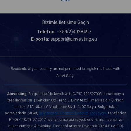
Bizimle İletişime Geçin
Telefon:
+359(2)4928497
E-posta:
support@ainvesting.eu
Residents of your country are not permitted to register to trade with
Ainvesting.
Ainvesting
, Bulgaristan’da kayıtlı ve UIC/PIC 121527003 numarasıyla
tescillenmiş bir şirket olan Up Trend LTD’nin tescilli markasıdır. Şirketin
merkezi 51A Nikola Y. Vaptsarov Blvd., 1407 Sofya, Bulgaristan
adresindedir. Şirket,
Bulgaristan Finansal Denetim Komisyonu
tarafından
РГ-03-110/13.07.2017 lisans numarası ile yetkilendirilmiş, lisanslı ve
düzenlenmiştir. Ainvesting, Finansal Araçlar Piyasası Direktifi (MiFID)