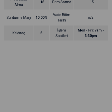
-18
Prim Satma
-15
Alma
Vade Bitim
Sürdürme Marjı
10.00%
n/a
Tarihi
İşlem
Mon - Fri: 7am -
Kaldıraç
5
Saatleri
3:30pm