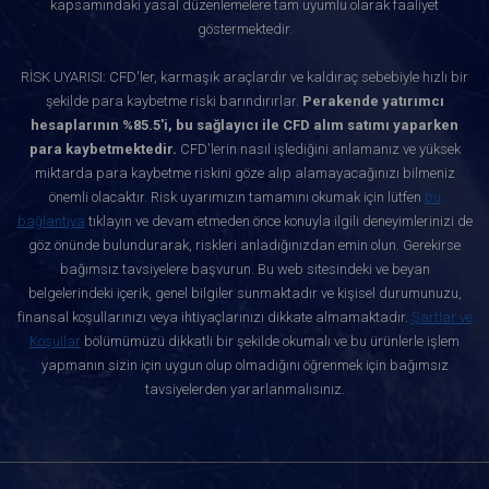
kapsamındaki yasal düzenlemelere tam uyumlu olarak faaliyet
göstermektedir.
RİSK UYARISI: CFD'ler, karmaşık araçlardır ve kaldıraç sebebiyle hızlı bir
şekilde para kaybetme riski barındırırlar.
Perakende yatırımcı
hesaplarının %85.5'i, bu sağlayıcı ile CFD alım satımı yaparken
para kaybetmektedir.
CFD'lerin nasıl işlediğini anlamanız ve yüksek
miktarda para kaybetme riskini göze alıp alamayacağınızı bilmeniz
önemli olacaktır. Risk uyarımızın tamamını okumak için lütfen
bu
bağlantıya
tıklayın ve devam etmeden önce konuyla ilgili deneyimlerinizi de
göz önünde bulundurarak, riskleri anladığınızdan emin olun. Gerekirse
bağımsız tavsiyelere başvurun. Bu web sitesindeki ve beyan
belgelerindeki içerik, genel bilgiler sunmaktadır ve kişisel durumunuzu,
finansal koşullarınızı veya ihtiyaçlarınızı dikkate almamaktadır.
Şartlar ve
Koşullar
bölümümüzü dikkatli bir şekilde okumalı ve bu ürünlerle işlem
yapmanın sizin için uygun olup olmadığını öğrenmek için bağımsız
tavsiyelerden yararlanmalısınız.