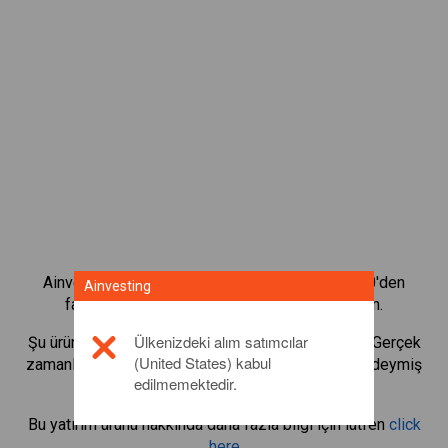
Ainvesting'in CFD alım satım platformuyla 1.000'den
Ainvesting
fazla uluslararası hissenin alım satımını yapın.
Ülkenizdeki alım satımcılar
Şu ürünlerin CFD'lerini alıp satmaya başlayın:
ITV
. Gerçek
(United States) kabul
zamanlı teklifler alın ve sanki hissenin kendisi sizdeymiş
edilmemektedir.
gibi temettüler alın.
Bu yatırım ürünü hakkında daha fazla bilgi için lütfen
click
here