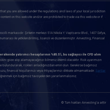
that you are allowed under the regulations and laws of your local jurisdiction
content on this website and/or are prohibited to trade via this website or if
scilli markasıdır. Şirketin merkezi 51A Nikola Y. Vaptsarov Blvd., 1407 Sofya,
marası ile yetkilendirilmiş, lisanslı ve düzenlenmiştir. Ainvesting, Finansal
erakende yatırımcı hesaplarının %85.5'i, bu sağlayıcı ile CFD alım
kini göze alıp alamayacağınızı bilmeniz önemli olacaktır. Risk uyarımızın
de bulundurarak, riskleri anladığınızdan emin olun. Gerekirse bağımsız
uzu, finansal koşullarınızı veya ihtiyaçlarınızı dikkate almamaktadır.
Şartlar
öğrenmek için bağımsız tavsiyelerden yararlanmalısınız.
© Tüm hakları Ainvesting'a aittir