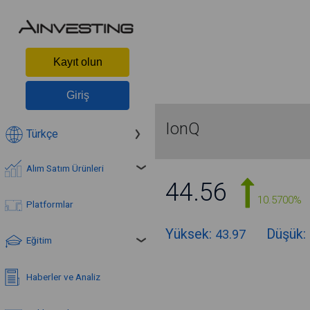
Kayıt olun
Giriş
IonQ
Türkçe
Alım Satım Ürünleri
44.56
10.5700%
Platformlar
Yüksek:
Düşük:
43.97
Eğitim
Haberler ve Analiz