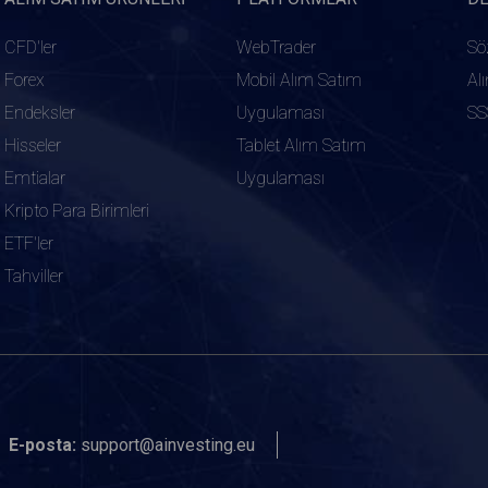
CFD'ler
WebTrader
Sö
Forex
Mobil Alım Satım
Al
Endeksler
Uygulaması
SS
Hisseler
Tablet Alım Satım
Emtialar
Uygulaması
Kripto Para Birimleri
ETF'ler
Tahviller
E-posta:
support@ainvesting.eu