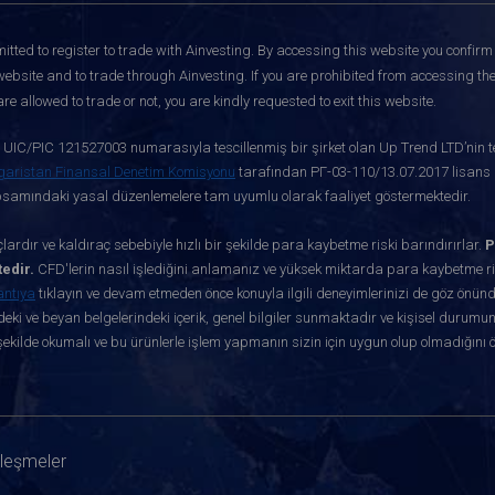
itted to register to trade with Ainvesting.
By accessing this website you confirm 
website and to trade through Ainvesting. If you are prohibited from accessing the 
re allowed to trade or not, you are kindly requested to exit this website.
ve UIC/PIC 121527003 numarasıyla tescillenmiş bir şirket olan Up Trend LTD’nin te
garistan Finansal Denetim Komisyonu
tarafından РГ-03-110/13.07.2017 lisans nu
apsamındaki yasal düzenlemelere tam uyumlu olarak faaliyet göstermektedir.
ardır ve kaldıraç sebebiyle hızlı bir şekilde para kaybetme riski barındırırlar.
P
edir.
CFD'lerin nasıl işlediğini anlamanız ve yüksek miktarda para kaybetme ris
antıya
tıklayın ve devam etmeden önce konuyla ilgili deneyimlerinizi de göz önün
eki ve beyan belgelerindeki içerik, genel bilgiler sunmaktadır ve kişisel durumun
ekilde okumalı ve bu ürünlerle işlem yapmanın sizin için uygun olup olmadığını 
zleşmeler