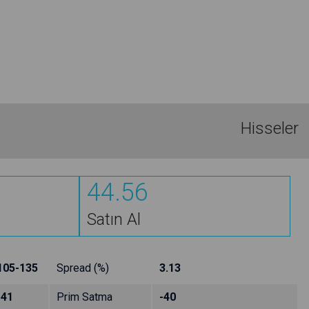
Hisseler
44.56
Satın Al
105-135
Spread (%)
3.13
-41
Prim Satma
-40