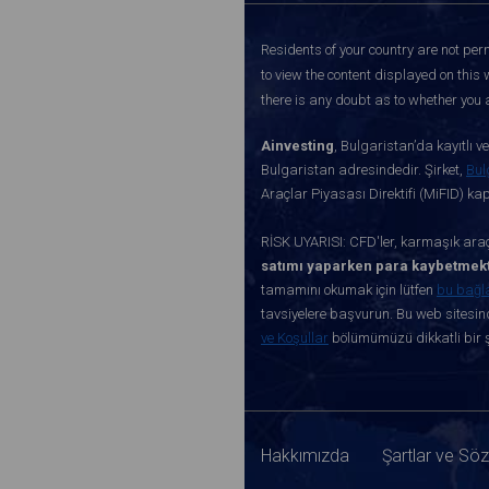
Residents of your country are not perm
to view the content displayed on this 
there is any doubt as to whether you a
Ainvesting
, Bulgaristan’da kayıtlı 
Bulgaristan adresindedir. Şirket,
Bul
Araçlar Piyasası Direktifi (MiFID) k
RİSK UYARISI: CFD'ler, karmaşık araçl
satımı yaparken para kaybetmekt
tamamını okumak için lütfen
bu bağl
tavsiyelere başvurun. Bu web sitesind
ve Koşullar
bölümümüzü dikkatli bir ş
Hakkımızda
Şartlar ve Sö