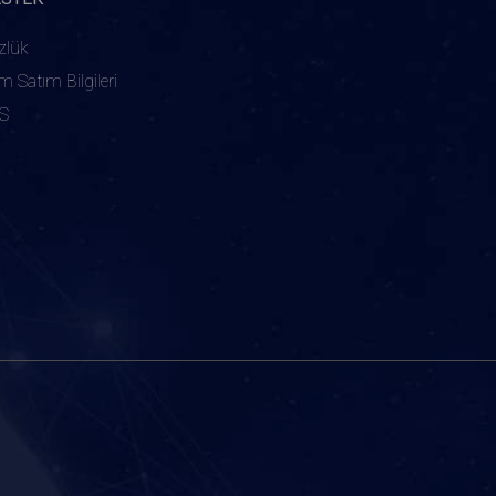
zlük
ım Satım Bilgileri
S