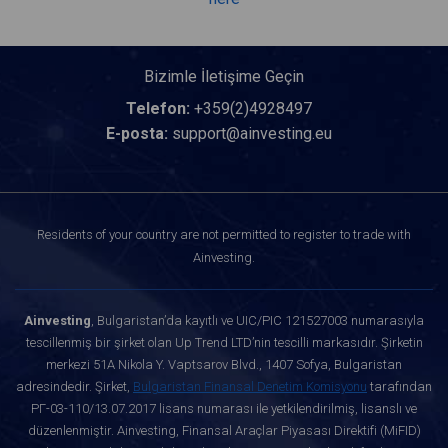
Bizimle İletişime Geçin
Telefon:
+359(2)4928497
E-posta:
support@ainvesting.eu
Residents of your country are not permitted to register to trade with
Ainvesting.
Ainvesting
, Bulgaristan’da kayıtlı ve UIC/PIC 121527003 numarasıyla
tescillenmiş bir şirket olan Up Trend LTD’nin tescilli markasıdır. Şirketin
merkezi 51A Nikola Y. Vaptsarov Blvd., 1407 Sofya, Bulgaristan
adresindedir. Şirket,
Bulgaristan Finansal Denetim Komisyonu
tarafından
РГ-03-110/13.07.2017 lisans numarası ile yetkilendirilmiş, lisanslı ve
düzenlenmiştir. Ainvesting, Finansal Araçlar Piyasası Direktifi (MiFID)