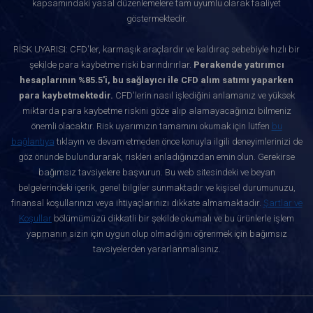
kapsamındaki yasal düzenlemelere tam uyumlu olarak faaliyet
göstermektedir.
RİSK UYARISI: CFD'ler, karmaşık araçlardır ve kaldıraç sebebiyle hızlı bir
şekilde para kaybetme riski barındırırlar.
Perakende yatırımcı
hesaplarının %85.5'i, bu sağlayıcı ile CFD alım satımı yaparken
para kaybetmektedir.
CFD'lerin nasıl işlediğini anlamanız ve yüksek
miktarda para kaybetme riskini göze alıp alamayacağınızı bilmeniz
önemli olacaktır. Risk uyarımızın tamamını okumak için lütfen
bu
bağlantıya
tıklayın ve devam etmeden önce konuyla ilgili deneyimlerinizi de
göz önünde bulundurarak, riskleri anladığınızdan emin olun. Gerekirse
bağımsız tavsiyelere başvurun. Bu web sitesindeki ve beyan
belgelerindeki içerik, genel bilgiler sunmaktadır ve kişisel durumunuzu,
finansal koşullarınızı veya ihtiyaçlarınızı dikkate almamaktadır.
Şartlar ve
Koşullar
bölümümüzü dikkatli bir şekilde okumalı ve bu ürünlerle işlem
yapmanın sizin için uygun olup olmadığını öğrenmek için bağımsız
tavsiyelerden yararlanmalısınız.