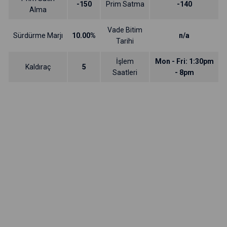
-150
Prim Satma
-140
Alma
Vade Bitim
Sürdürme Marjı
10.00%
n/a
Tarihi
İşlem
Mon - Fri: 1:30pm
Kaldıraç
5
Saatleri
- 8pm