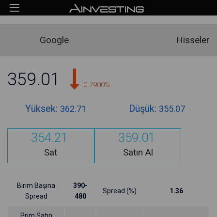
Google
Hisseler
359.01
-0.7900%
Yüksek:
Düşük:
362.71
355.07
354.21
359.01
Sat
Satın Al
Birim Başına
390-
Spread (%)
1.36
Spread
480
Prim Satın