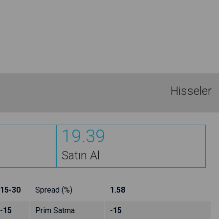
Hisseler
19.39
Satın Al
15-30
Spread (%)
1.58
-15
Prim Satma
-15