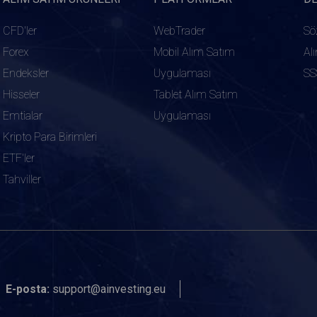
CFD'ler
WebTrader
Sö
Forex
Mobil Alım Satım
Al
Endeksler
Uygulaması
SS
Hisseler
Tablet Alım Satım
Emtialar
Uygulaması
Kripto Para Birimleri
ETF'ler
Tahviller
E-posta:
support@ainvesting.eu