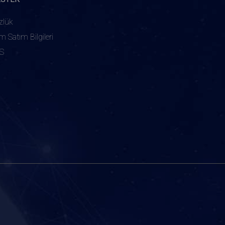
zlük
ım Satım Bilgileri
S