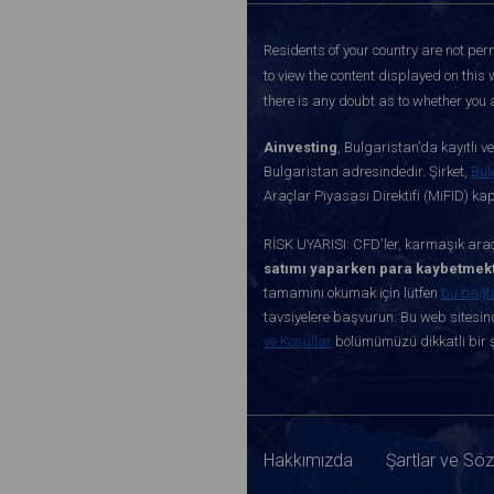
Residents of your country are not perm
to view the content displayed on this 
there is any doubt as to whether you a
Ainvesting
, Bulgaristan’da kayıtlı 
Bulgaristan adresindedir. Şirket,
Bul
Araçlar Piyasası Direktifi (MiFID) k
RİSK UYARISI: CFD'ler, karmaşık araçl
satımı yaparken para kaybetmekt
tamamını okumak için lütfen
bu bağl
tavsiyelere başvurun. Bu web sitesind
ve Koşullar
bölümümüzü dikkatli bir ş
Hakkımızda
Şartlar ve Sö