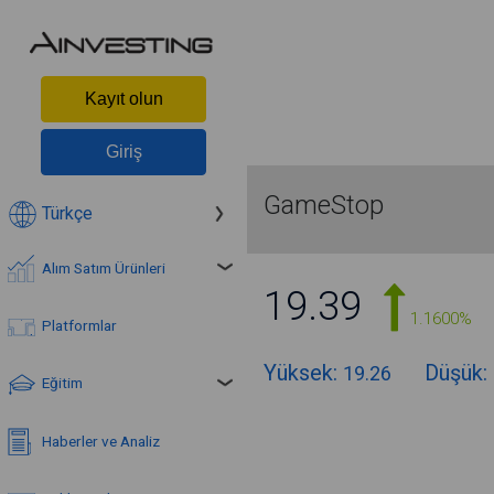
Kayıt olun
Giriş
GameStop
Türkçe
Alım Satım Ürünleri
19.39
1.1600%
Platformlar
Yüksek:
Düşük:
19.26
Eğitim
Haberler ve Analiz