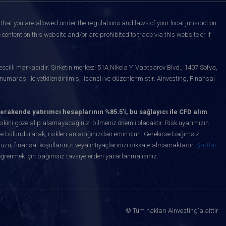
that you are allowed under the regulations and laws of your local jurisdiction
content on this website and/or are prohibited to trade via this website or if
scilli markasıdır. Şirketin merkezi 51A Nikola Y. Vaptsarov Blvd., 1407 Sofya,
marası ile yetkilendirilmiş, lisanslı ve düzenlenmiştir. Ainvesting, Finansal
erakende yatırımcı hesaplarının %85.5'i, bu sağlayıcı ile CFD alım
kini göze alıp alamayacağınızı bilmeniz önemli olacaktır. Risk uyarımızın
de bulundurarak, riskleri anladığınızdan emin olun. Gerekirse bağımsız
uzu, finansal koşullarınızı veya ihtiyaçlarınızı dikkate almamaktadır.
Şartlar
öğrenmek için bağımsız tavsiyelerden yararlanmalısınız.
© Tüm hakları Ainvesting'a aittir