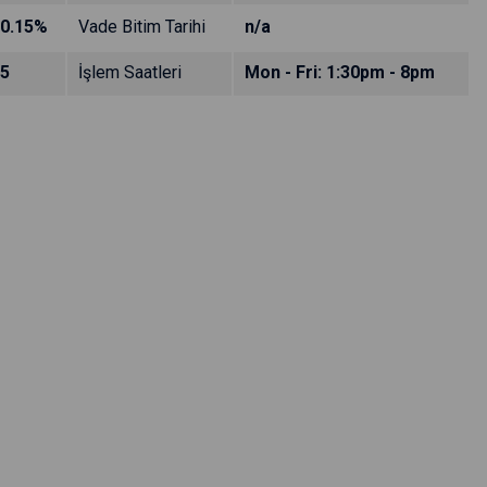
0.15%
Vade Bitim Tarihi
n/a
5
İşlem Saatleri
Mon - Fri: 1:30pm - 8pm