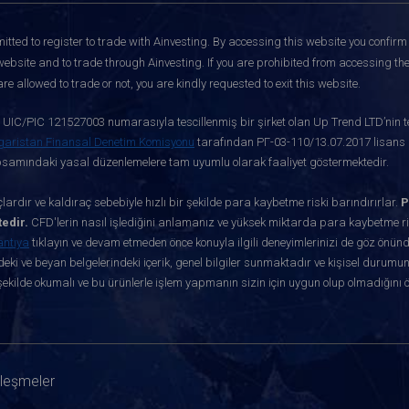
itted to register to trade with Ainvesting.
By accessing this website you confirm 
website and to trade through Ainvesting. If you are prohibited from accessing the 
re allowed to trade or not, you are kindly requested to exit this website.
ve UIC/PIC 121527003 numarasıyla tescillenmiş bir şirket olan Up Trend LTD’nin te
garistan Finansal Denetim Komisyonu
tarafından РГ-03-110/13.07.2017 lisans nu
apsamındaki yasal düzenlemelere tam uyumlu olarak faaliyet göstermektedir.
ardır ve kaldıraç sebebiyle hızlı bir şekilde para kaybetme riski barındırırlar.
P
edir.
CFD'lerin nasıl işlediğini anlamanız ve yüksek miktarda para kaybetme ris
antıya
tıklayın ve devam etmeden önce konuyla ilgili deneyimlerinizi de göz önün
eki ve beyan belgelerindeki içerik, genel bilgiler sunmaktadır ve kişisel durumun
ekilde okumalı ve bu ürünlerle işlem yapmanın sizin için uygun olup olmadığını 
zleşmeler