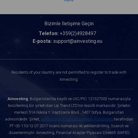
Bizimle İletişime Geçin
Telefon:
+359(2)4928497
E-posta:
support@ainvesting.eu
Residents of your country are not permitted to register to trade with
Ainvesting.
Ainvesting
, Bulgaristan’da kayıtlı ve UIC/PIC 121527003 numarasıyla
tescillenmiş bir şirket olan Up Trend LTD’nin tescilli markasıdır. Şirketin
merkezi 51A Nikola Y. Vaptsarov Blvd., 1407 Sofya, Bulgaristan
adresindedir. Şirket,
Bulgaristan Finansal Denetim Komisyonu
tarafından
РГ-03-110/13.07.2017 lisans numarası ile yetkilendirilmiş, lisanslı ve
düzenlenmiştir. Ainvesting, Finansal Araçlar Piyasası Direktifi (MiFID)