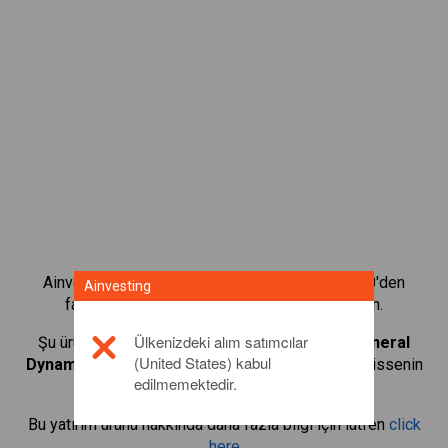
Ainvesting'in CFD alım satım platformuyla 1.000'den
Ainvesting
fazla uluslararası hissenin alım satımını yapın.
Ülkenizdeki alım satımcılar
Şu ürünlerin CFD'lerini alıp satmaya başlayın:
General
(United States) kabul
Dynamics
. Gerçek zamanlı teklifler alın ve sanki hissenin
edilmemektedir.
kendisi sizdeymiş gibi temettüler alın.
Bu yatırım ürünü hakkında daha fazla bilgi için lütfen
click
here