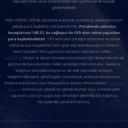
kapsamındaki yasal düzenlemelere tam uyumlu olarak faaliyet
göstermektedir.
RİSK UYARISI: CFD'ler, karmaşık araçlardır ve kaldıraç sebebiyle hızlı bir
şekilde para kaybetme riski barındırırlar.
Perakende yatırımcı
hesaplarının %85.5'i, bu sağlayıcı ile CFD alım satımı yaparken
para kaybetmektedir.
CFD'lerin nasıl işlediğini anlamanız ve yüksek
miktarda para kaybetme riskini göze alıp alamayacağınızı bilmeniz
önemli olacaktır. Risk uyarımızın tamamını okumak için lütfen
bu
bağlantıya
tıklayın ve devam etmeden önce konuyla ilgili deneyimlerinizi de
göz önünde bulundurarak, riskleri anladığınızdan emin olun. Gerekirse
bağımsız tavsiyelere başvurun. Bu web sitesindeki ve beyan
belgelerindeki içerik, genel bilgiler sunmaktadır ve kişisel durumunuzu,
finansal koşullarınızı veya ihtiyaçlarınızı dikkate almamaktadır.
Şartlar ve
Koşullar
bölümümüzü dikkatli bir şekilde okumalı ve bu ürünlerle işlem
yapmanın sizin için uygun olup olmadığını öğrenmek için bağımsız
tavsiyelerden yararlanmalısınız.