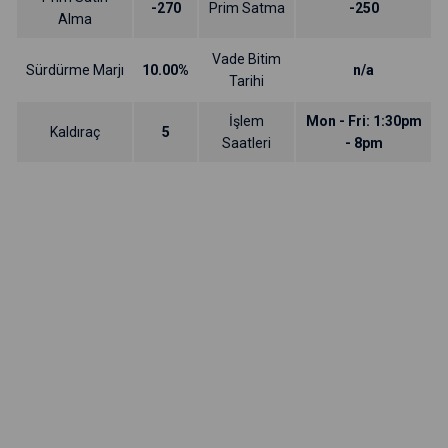
-270
Prim Satma
-250
Alma
Vade Bitim
Sürdürme Marjı
10.00%
n/a
Tarihi
İşlem
Mon - Fri: 1:30pm
Kaldıraç
5
Saatleri
- 8pm