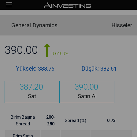
General Dynamics
Hisseler
390.00
0.6400%
Yüksek:
Düşük:
388.76
382.61
387.20
390.00
Sat
Satın Al
Birim Başına
200-
Spread (%)
0.73
Spread
280
Prim Satın