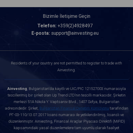
Bizimle İletişime Geçin
Telefon:
+359(2)4928497
E-posta:
support@ainvesting.eu
Residents of your country are not permitted to register to trade with
Ainvesting.
Ainvesting
, Bulgaristan’da kayıtlı ve UIC/PIC 121527003 numarasıyla
tescillenmiş bir şirket olan Up Trend LTD’nin tescilli markasıdır. Şirketin
merkezi 51A Nikola Y. Vaptsarov Blvd., 1407 Sofya, Bulgaristan
adresindedir. Şirket,
Bulgaristan Finansal Denetim Komisyonu
tarafından
РГ-03-110/13.07.2017 lisans numarası ile yetkilendirilmiş, lisanslı ve
düzenlenmiştir. Ainvesting, Finansal Araçlar Piyasası Direktifi (MiFID)
kapsamındaki yasal düzenlemelere tam uyumlu olarak faaliyet