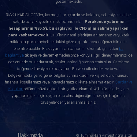
göstermektedir.
RİSK UYARISI: CFD'ler, karmaşık araçlardır ve kaldıraç sebebiyle hızlı bir
şekilde para kaybetme riski barındırırlar.
Perakende yatırımcı
hesaplarının %85.5'i, bu sağlayıcı ile CFD alım satımı yaparken
para kaybetmektedir.
CFD'lerin nasıl işlediğini anlamanız ve yüksek
miktarda para kaybetme riskini göze alıp alamayacağınızı bilmeniz
önemli olacaktır. Risk uyarımızın tamamını okumak için lütfen
bu
bağlantıya
tıklayın ve devam etmeden önce konuyla ilgili deneyimlerinizi de
göz önünde bulundurarak, riskleri anladığınızdan emin olun. Gerekirse
bağımsız tavsiyelere başvurun. Bu web sitesindeki ve beyan
belgelerindeki içerik, genel bilgiler sunmaktadır ve kişisel durumunuzu,
finansal koşullarınızı veya ihtiyaçlarınızı dikkate almamaktadır.
Şartlar ve
Koşullar
bölümümüzü dikkatli bir şekilde okumalı ve bu ürünlerle işlem
yapmanın sizin için uygun olup olmadığını öğrenmek için bağımsız
tavsiyelerden yararlanmalısınız.
Hakkımızda
© Tüm hakları Ainvesting'a aittir