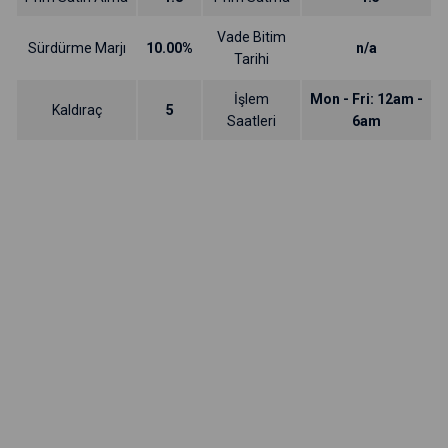
Vade Bitim
Sürdürme Marjı
10.00%
n/a
Tarihi
İşlem
Mon - Fri: 12am -
Kaldıraç
5
Saatleri
6am