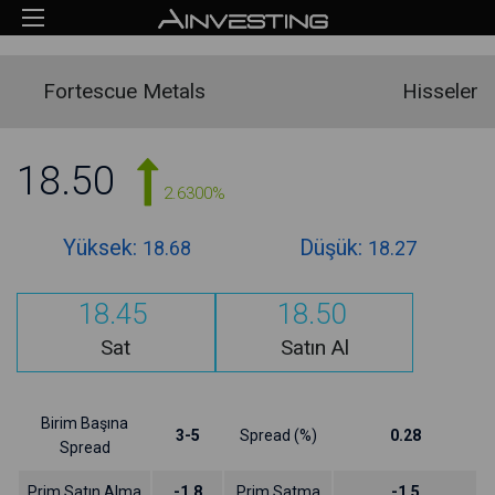
Fortescue Metals
Hisseler
18.50
2.6300%
Yüksek:
Düşük:
18.68
18.27
18.45
18.50
Sat
Satın Al
Birim Başına
3-5
Spread (%)
0.28
Spread
Prim Satın Alma
-1.8
Prim Satma
-1.5