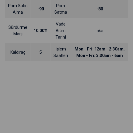
Prim Satın
Prim
-90
-80
Alma
Satma
Vade
Sürdürme
10.00%
Bitim
n/a
Marjı
Tarihi
İşlem
Mon - Fri: 12am - 2:30am,
Kaldıraç
5
Saatleri
Mon - Fri: 3:30am - 6am