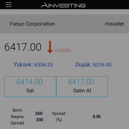
Fanuc Corporation
Hisseler
6417.00
-0.6500%
Yüksek:
Düşük:
6556.33
6316.00
6414.00
6417.00
Sat
Satın Al
Birim
260-
Spread
Başına
0.05
300
(%)
Spread