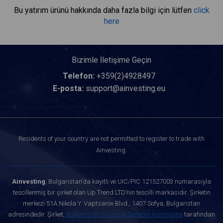
Bu yatırım ürünü hakkında daha fazla bilgi için lütfen
click
here
Bizimle İletişime Geçin
Telefon:
+359(2)4928497
E-posta:
support@ainvesting.eu
Residents of your country are not permitted to register to trade with
Ainvesting.
Ainvesting
, Bulgaristan’da kayıtlı ve UIC/PIC 121527003 numarasıyla
tescillenmiş bir şirket olan Up Trend LTD’nin tescilli markasıdır. Şirketin
merkezi 51A Nikola Y. Vaptsarov Blvd., 1407 Sofya, Bulgaristan
adresindedir. Şirket,
Bulgaristan Finansal Denetim Komisyonu
tarafından