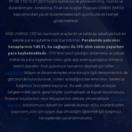
РГ-03-110/13.07.2017 lisans numarası ile yetkilendirilmiş, lisanslı ve
düzenlenmiştir. Ainvesting, Finansal Araçlar Piyasası Direktifi (MiFID)
kapsamındaki yasal düzenlemelere tam uyumlu olarak faaliyet
göstermektedir.
RİSK UYARISI: CFD'ler, karmaşık araçlardır ve kaldıraç sebebiyle hızlı bir
şekilde para kaybetme riski barındırırlar.
Perakende yatırımcı
hesaplarının %85.5'i, bu sağlayıcı ile CFD alım satımı yaparken
para kaybetmektedir.
CFD'lerin nasıl işlediğini anlamanız ve yüksek
miktarda para kaybetme riskini göze alıp alamayacağınızı bilmeniz
önemli olacaktır. Risk uyarımızın tamamını okumak için lütfen
bu
bağlantıya
tıklayın ve devam etmeden önce konuyla ilgili deneyimlerinizi de
göz önünde bulundurarak, riskleri anladığınızdan emin olun. Gerekirse
bağımsız tavsiyelere başvurun. Bu web sitesindeki ve beyan
belgelerindeki içerik, genel bilgiler sunmaktadır ve kişisel durumunuzu,
finansal koşullarınızı veya ihtiyaçlarınızı dikkate almamaktadır.
Şartlar ve
Koşullar
bölümümüzü dikkatli bir şekilde okumalı ve bu ürünlerle işlem
yapmanın sizin için uygun olup olmadığını öğrenmek için bağımsız
tavsiyelerden yararlanmalısınız.