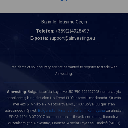
Bizimle İletişime Geçin
Telefon:
+359(2)4928497
E-posta:
support@ainvesting.eu
Residents of your country are not permitted to register to trade with
Ainvesting.
Ainvesting
, Bulgaristan’da kayıtlı ve UIC/PIC 121527003 numarasıyla
tescillenmiş bir şirket olan Up Trend LTD’nin tescilli markasıdır. Şirketin
merkezi 51A Nikola Y. Vaptsarov Blvd., 1407 Sofya, Bulgaristan
adresindedir. Şirket,
Bulgaristan Finansal Denetim Komisyonu
tarafından
РГ-03-110/13.07.2017 lisans numarası ile yetkilendirilmiş, lisanslı ve
düzenlenmiştir. Ainvesting, Finansal Araçlar Piyasası Direktifi (MiFID)