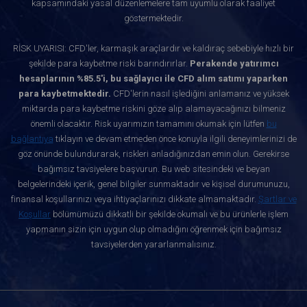
kapsamındaki yasal düzenlemelere tam uyumlu olarak faaliyet
göstermektedir.
RİSK UYARISI: CFD'ler, karmaşık araçlardır ve kaldıraç sebebiyle hızlı bir
şekilde para kaybetme riski barındırırlar.
Perakende yatırımcı
hesaplarının %85.5'i, bu sağlayıcı ile CFD alım satımı yaparken
para kaybetmektedir.
CFD'lerin nasıl işlediğini anlamanız ve yüksek
miktarda para kaybetme riskini göze alıp alamayacağınızı bilmeniz
önemli olacaktır. Risk uyarımızın tamamını okumak için lütfen
bu
bağlantıya
tıklayın ve devam etmeden önce konuyla ilgili deneyimlerinizi de
göz önünde bulundurarak, riskleri anladığınızdan emin olun. Gerekirse
bağımsız tavsiyelere başvurun. Bu web sitesindeki ve beyan
belgelerindeki içerik, genel bilgiler sunmaktadır ve kişisel durumunuzu,
finansal koşullarınızı veya ihtiyaçlarınızı dikkate almamaktadır.
Şartlar ve
Koşullar
bölümümüzü dikkatli bir şekilde okumalı ve bu ürünlerle işlem
yapmanın sizin için uygun olup olmadığını öğrenmek için bağımsız
tavsiyelerden yararlanmalısınız.