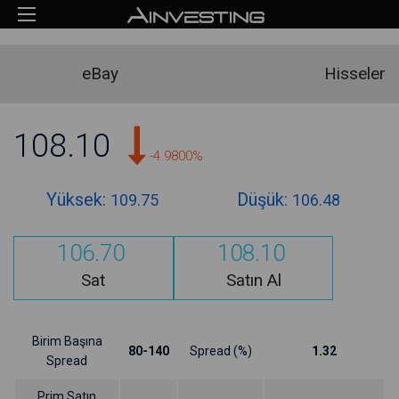
eBay
Hisseler
108.10
-4.9800%
Yüksek:
Düşük:
109.75
106.48
106.70
108.10
Sat
Satın Al
Birim Başına
80-140
Spread (%)
1.32
Spread
Prim Satın