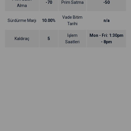
-70
Prim Satma
-50
Alma
Vade Bitim
Sürdürme Marjı
10.00%
n/a
Tarihi
İşlem
Mon - Fri: 1:30pm
Kaldıraç
5
Saatleri
- 8pm