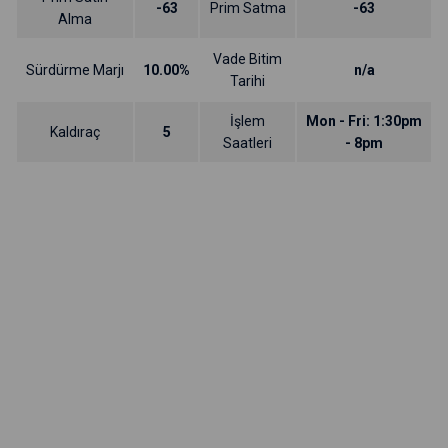
-63
Prim Satma
-63
Alma
Vade Bitim
Sürdürme Marjı
10.00%
n/a
Tarihi
İşlem
Mon - Fri: 1:30pm
Kaldıraç
5
Saatleri
- 8pm