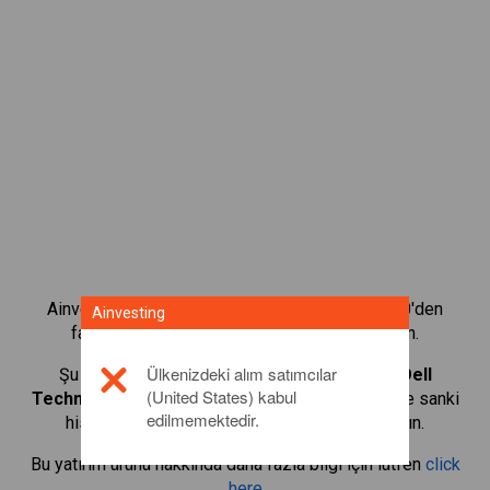
Ainvesting'in CFD alım satım platformuyla 1.000'den
Ainvesting
fazla uluslararası hissenin alım satımını yapın.
Ülkenizdeki alım satımcılar
Şu ürünlerin CFD'lerini alıp satmaya başlayın:
Dell
(United States) kabul
Technologies Inc
. Gerçek zamanlı teklifler alın ve sanki
edilmemektedir.
hissenin kendisi sizdeymiş gibi temettüler alın.
Bu yatırım ürünü hakkında daha fazla bilgi için lütfen
click
here