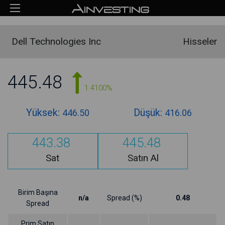
Dell Technologies Inc
Hisseler
445.48
1.4100%
Yüksek:
Düşük:
446.50
416.06
443.38
445.48
Sat
Satın Al
Birim Başına
n/a
Spread (%)
0.48
Spread
Prim Satın