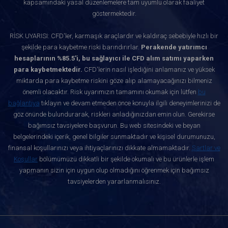
kapsamındaki yasal düzenlemelere tam uyumlu olarak faaliyet
göstermektedir.
RİSK UYARISI: CFD'ler, karmaşık araçlardır ve kaldıraç sebebiyle hızlı bir
şekilde para kaybetme riski barındırırlar.
Perakende yatırımcı
hesaplarının %85.5'i, bu sağlayıcı ile CFD alım satımı yaparken
para kaybetmektedir.
CFD'lerin nasıl işlediğini anlamanız ve yüksek
miktarda para kaybetme riskini göze alıp alamayacağınızı bilmeniz
önemli olacaktır. Risk uyarımızın tamamını okumak için lütfen
bu
bağlantıya
tıklayın ve devam etmeden önce konuyla ilgili deneyimlerinizi de
göz önünde bulundurarak, riskleri anladığınızdan emin olun. Gerekirse
bağımsız tavsiyelere başvurun. Bu web sitesindeki ve beyan
belgelerindeki içerik, genel bilgiler sunmaktadır ve kişisel durumunuzu,
finansal koşullarınızı veya ihtiyaçlarınızı dikkate almamaktadır.
Şartlar ve
Koşullar
bölümümüzü dikkatli bir şekilde okumalı ve bu ürünlerle işlem
yapmanın sizin için uygun olup olmadığını öğrenmek için bağımsız
tavsiyelerden yararlanmalısınız.