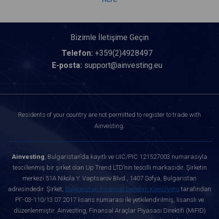
Bizimle İletişime Geçin
Telefon:
+359(2)4928497
E-posta:
support@ainvesting.eu
Residents of your country are not permitted to register to trade with
Ainvesting.
Ainvesting
, Bulgaristan’da kayıtlı ve UIC/PIC 121527003 numarasıyla
tescillenmiş bir şirket olan Up Trend LTD’nin tescilli markasıdır. Şirketin
merkezi 51A Nikola Y. Vaptsarov Blvd., 1407 Sofya, Bulgaristan
adresindedir. Şirket,
Bulgaristan Finansal Denetim Komisyonu
tarafından
РГ-03-110/13.07.2017 lisans numarası ile yetkilendirilmiş, lisanslı ve
düzenlenmiştir. Ainvesting, Finansal Araçlar Piyasası Direktifi (MiFID)