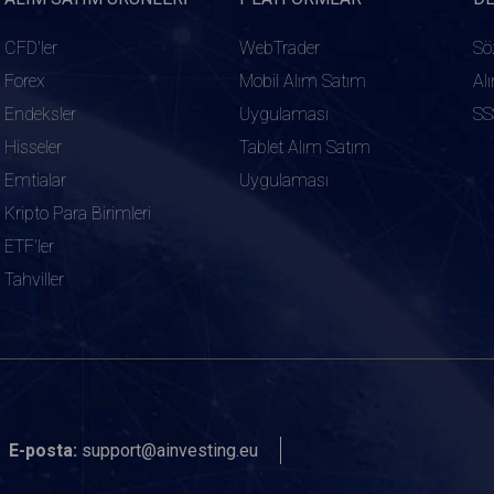
CFD'ler
WebTrader
Sö
Forex
Mobil Alım Satım
Al
Endeksler
Uygulaması
SS
Hisseler
Tablet Alım Satım
Emtialar
Uygulaması
Kripto Para Birimleri
ETF'ler
Tahviller
E-posta:
support@ainvesting.eu