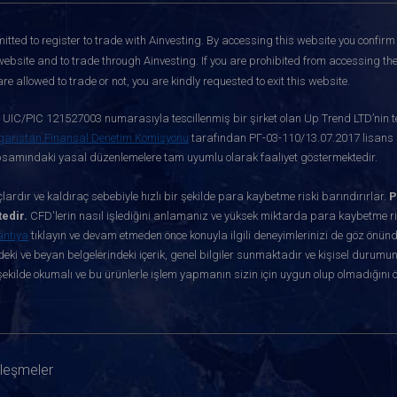
itted to register to trade with Ainvesting.
By accessing this website you confirm 
website and to trade through Ainvesting. If you are prohibited from accessing the 
re allowed to trade or not, you are kindly requested to exit this website.
ve UIC/PIC 121527003 numarasıyla tescillenmiş bir şirket olan Up Trend LTD’nin te
garistan Finansal Denetim Komisyonu
tarafından РГ-03-110/13.07.2017 lisans nu
apsamındaki yasal düzenlemelere tam uyumlu olarak faaliyet göstermektedir.
ardır ve kaldıraç sebebiyle hızlı bir şekilde para kaybetme riski barındırırlar.
P
edir.
CFD'lerin nasıl işlediğini anlamanız ve yüksek miktarda para kaybetme ris
antıya
tıklayın ve devam etmeden önce konuyla ilgili deneyimlerinizi de göz önün
eki ve beyan belgelerindeki içerik, genel bilgiler sunmaktadır ve kişisel durumun
ekilde okumalı ve bu ürünlerle işlem yapmanın sizin için uygun olup olmadığını 
zleşmeler