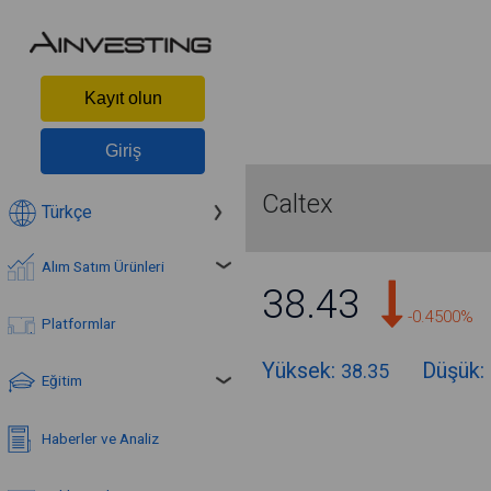
Kayıt olun
Giriş
Caltex
Türkçe
Alım Satım Ürünleri
38.43
-0.4500%
Platformlar
Yüksek:
Düşük:
38.35
Eğitim
Haberler ve Analiz