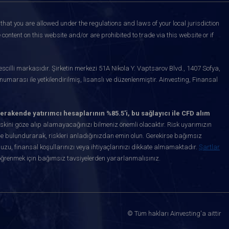
that you are allowed under the regulations and laws of your local jurisdiction
content on this website and/or are prohibited to trade via this website or if
scilli markasıdır. Şirketin merkezi 51A Nikola Y. Vaptsarov Blvd., 1407 Sofya,
marası ile yetkilendirilmiş, lisanslı ve düzenlenmiştir. Ainvesting, Finansal
erakende yatırımcı hesaplarının %85.5'i, bu sağlayıcı ile CFD alım
kini göze alıp alamayacağınızı bilmeniz önemli olacaktır. Risk uyarımızın
de bulundurarak, riskleri anladığınızdan emin olun. Gerekirse bağımsız
uzu, finansal koşullarınızı veya ihtiyaçlarınızı dikkate almamaktadır.
Şartlar
öğrenmek için bağımsız tavsiyelerden yararlanmalısınız.
© Tüm hakları Ainvesting'a aittir