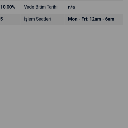
10.00%
Vade Bitim Tarihi
n/a
5
İşlem Saatleri
Mon - Fri: 12am - 6am