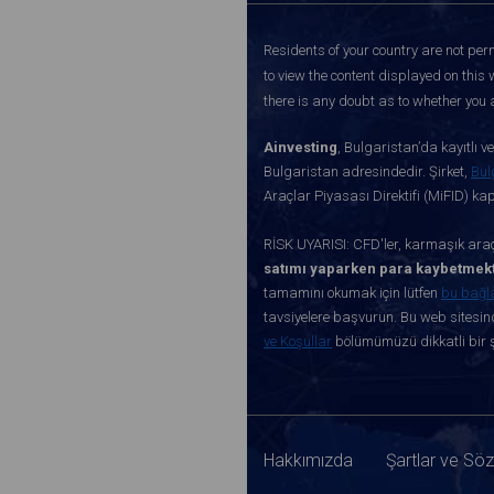
Residents of your country are not perm
to view the content displayed on this 
there is any doubt as to whether you a
Ainvesting
, Bulgaristan’da kayıtlı 
Bulgaristan adresindedir. Şirket,
Bul
Araçlar Piyasası Direktifi (MiFID) k
RİSK UYARISI: CFD'ler, karmaşık araçl
satımı yaparken para kaybetmekt
tamamını okumak için lütfen
bu bağl
tavsiyelere başvurun. Bu web sitesind
ve Koşullar
bölümümüzü dikkatli bir ş
Hakkımızda
Şartlar ve Sö