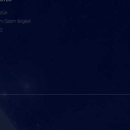
zlük
ım Satım Bilgileri
S