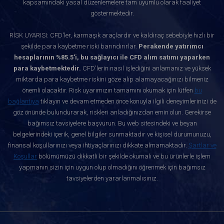
kapsamındaki yasal düzenlemelere tam uyumlu olarak faaliyet
göstermektedir.
RİSK UYARISI: CFD'ler, karmaşık araçlardır ve kaldıraç sebebiyle hızlı bir
şekilde para kaybetme riski barındırırlar.
Perakende yatırımcı
hesaplarının %85.5'i, bu sağlayıcı ile CFD alım satımı yaparken
para kaybetmektedir.
CFD'lerin nasıl işlediğini anlamanız ve yüksek
miktarda para kaybetme riskini göze alıp alamayacağınızı bilmeniz
önemli olacaktır. Risk uyarımızın tamamını okumak için lütfen
bu
bağlantıya
tıklayın ve devam etmeden önce konuyla ilgili deneyimlerinizi de
göz önünde bulundurarak, riskleri anladığınızdan emin olun. Gerekirse
bağımsız tavsiyelere başvurun. Bu web sitesindeki ve beyan
belgelerindeki içerik, genel bilgiler sunmaktadır ve kişisel durumunuzu,
finansal koşullarınızı veya ihtiyaçlarınızı dikkate almamaktadır.
Şartlar ve
Koşullar
bölümümüzü dikkatli bir şekilde okumalı ve bu ürünlerle işlem
yapmanın sizin için uygun olup olmadığını öğrenmek için bağımsız
tavsiyelerden yararlanmalısınız.