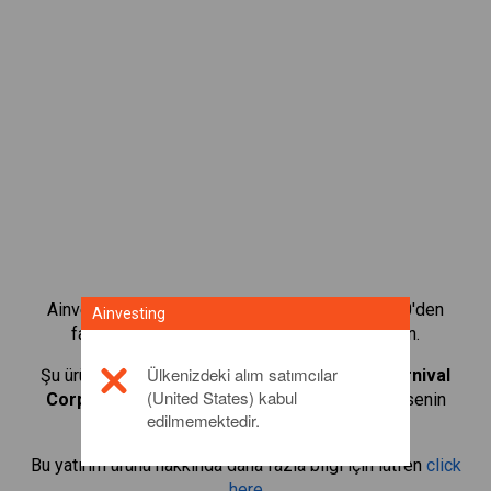
Ainvesting'in CFD alım satım platformuyla 1.000'den
Ainvesting
fazla uluslararası hissenin alım satımını yapın.
Ülkenizdeki alım satımcılar
Şu ürünlerin CFD'lerini alıp satmaya başlayın:
Carnival
(United States) kabul
Corp.
. Gerçek zamanlı teklifler alın ve sanki hissenin
edilmemektedir.
kendisi sizdeymiş gibi temettüler alın.
Bu yatırım ürünü hakkında daha fazla bilgi için lütfen
click
here