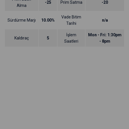
-25
Prim Satma
-20
Alma
Vade Bitim
Sürdürme Marjı
10.00%
n/a
Tarihi
İşlem
Mon - Fri: 1:30pm
Kaldıraç
5
Saatleri
- 8pm