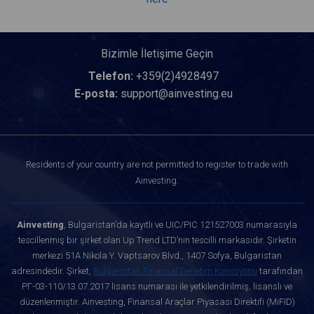
Bizimle İletişime Geçin
Telefon:
+359(2)4928497
E-posta:
support@ainvesting.eu
Residents of your country are not permitted to register to trade with
Ainvesting.
Ainvesting
, Bulgaristan’da kayıtlı ve UIC/PIC 121527003 numarasıyla
tescillenmiş bir şirket olan Up Trend LTD’nin tescilli markasıdır. Şirketin
merkezi 51A Nikola Y. Vaptsarov Blvd., 1407 Sofya, Bulgaristan
adresindedir. Şirket,
Bulgaristan Finansal Denetim Komisyonu
tarafından
РГ-03-110/13.07.2017 lisans numarası ile yetkilendirilmiş, lisanslı ve
düzenlenmiştir. Ainvesting, Finansal Araçlar Piyasası Direktifi (MiFID)