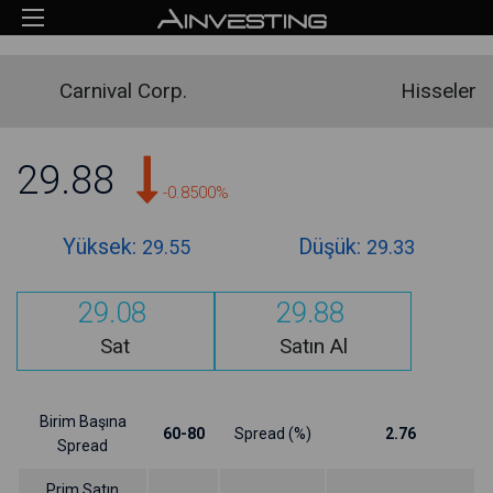
Carnival Corp.
Hisseler
29.88
-0.8500%
Yüksek:
Düşük:
29.55
29.33
29.08
29.88
Sat
Satın Al
Birim Başına
60-80
Spread (%)
2.76
Spread
Prim Satın