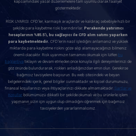
kapsamındaki yasal düzenlemelere tam uyumlu olarak faaliyet
göstermektedir.
RİSK UYARISI: CFD'ler, karmaşık araçlardır ve kaldıraç sebebiyle hızlı bir
şekilde para kaybetme riski barındırırlar.
Perakende yatırımcı
hesaplarının %85.5'i, bu sağlayıcı ile CFD alım satımı yaparken
para kaybetmektedir.
CFD'lerin nasıl işlediğini anlamanız ve yüksek
miktarda para kaybetme riskini göze alıp alamayacağınızı bilmeniz
önemli olacaktır. Risk uyarımızın tamamını okumak için lütfen
bu
bağlantıya
tıklayın ve devam etmeden önce konuyla ilgili deneyimlerinizi de
göz önünde bulundurarak, riskleri anladığınızdan emin olun. Gerekirse
bağımsız tavsiyelere başvurun. Bu web sitesindeki ve beyan
belgelerindeki içerik, genel bilgiler sunmaktadır ve kişisel durumunuzu,
finansal koşullarınızı veya ihtiyaçlarınızı dikkate almamaktadır.
Şartlar ve
Koşullar
bölümümüzü dikkatli bir şekilde okumalı ve bu ürünlerle işlem
yapmanın sizin için uygun olup olmadığını öğrenmek için bağımsız
tavsiyelerden yararlanmalısınız.