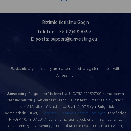
Bizimle İletişime Geçin
Telefon:
+359(2)4928497
E-posta:
support@ainvesting.eu
Residents of your country are not permitted to register to trade with
Ainvesting.
Ainvesting
, Bulgaristan’da kayıtlı ve UIC/PIC 121527003 numarasıyla
tescillenmiş bir şirket olan Up Trend LTD’nin tescilli markasıdır. Şirketin
merkezi 51A Nikola Y. Vaptsarov Blvd., 1407 Sofya, Bulgaristan
adresindedir. Şirket,
Bulgaristan Finansal Denetim Komisyonu
tarafından
РГ-03-110/13.07.2017 lisans numarası ile yetkilendirilmiş, lisanslı ve
düzenlenmiştir. Ainvesting, Finansal Araçlar Piyasası Direktifi (MiFID)