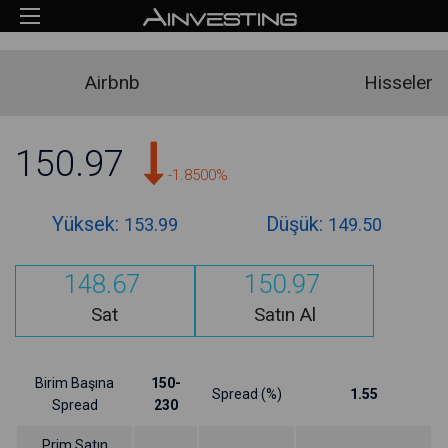
Airbnb
Hisseler
150.97
-1.8500%
Yüksek:
Düşük:
153.99
149.50
148.67
150.97
Sat
Satın Al
Birim Başına
150-
Spread (%)
1.55
Spread
230
Prim Satın