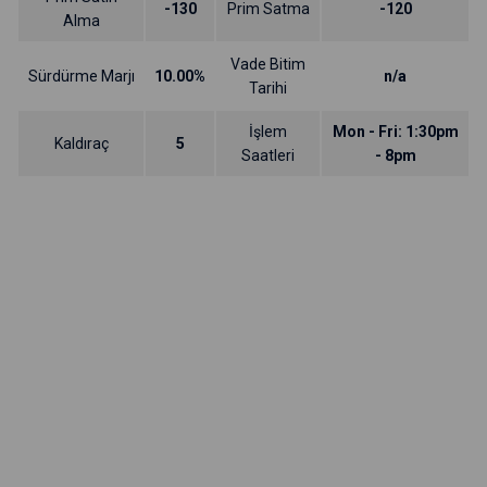
-130
Prim Satma
-120
Alma
Vade Bitim
Sürdürme Marjı
10.00%
n/a
Tarihi
İşlem
Mon - Fri: 1:30pm
Kaldıraç
5
Saatleri
- 8pm