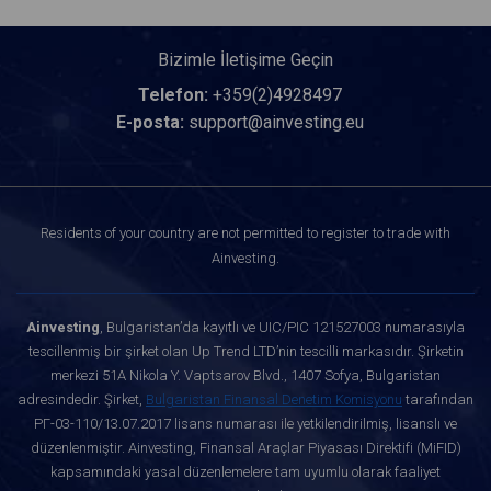
Bizimle İletişime Geçin
Telefon:
+359(2)4928497
E-posta:
support@ainvesting.eu
Residents of your country are not permitted to register to trade with
Ainvesting.
Ainvesting
, Bulgaristan’da kayıtlı ve UIC/PIC 121527003 numarasıyla
tescillenmiş bir şirket olan Up Trend LTD’nin tescilli markasıdır. Şirketin
merkezi 51A Nikola Y. Vaptsarov Blvd., 1407 Sofya, Bulgaristan
adresindedir. Şirket,
Bulgaristan Finansal Denetim Komisyonu
tarafından
РГ-03-110/13.07.2017 lisans numarası ile yetkilendirilmiş, lisanslı ve
düzenlenmiştir. Ainvesting, Finansal Araçlar Piyasası Direktifi (MiFID)
kapsamındaki yasal düzenlemelere tam uyumlu olarak faaliyet