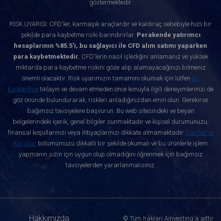
göstermektedir.
RİSK UYARISI: CFD'ler, karmaşık araçlardır ve kaldıraç sebebiyle hızlı bir
şekilde para kaybetme riski barındırırlar.
Perakende yatırımcı
hesaplarının %85.5'i, bu sağlayıcı ile CFD alım satımı yaparken
para kaybetmektedir.
CFD'lerin nasıl işlediğini anlamanız ve yüksek
miktarda para kaybetme riskini göze alıp alamayacağınızı bilmeniz
önemli olacaktır. Risk uyarımızın tamamını okumak için lütfen
bu
bağlantıya
tıklayın ve devam etmeden önce konuyla ilgili deneyimlerinizi de
göz önünde bulundurarak, riskleri anladığınızdan emin olun. Gerekirse
bağımsız tavsiyelere başvurun. Bu web sitesindeki ve beyan
belgelerindeki içerik, genel bilgiler sunmaktadır ve kişisel durumunuzu,
finansal koşullarınızı veya ihtiyaçlarınızı dikkate almamaktadır.
Şartlar ve
Koşullar
bölümümüzü dikkatli bir şekilde okumalı ve bu ürünlerle işlem
yapmanın sizin için uygun olup olmadığını öğrenmek için bağımsız
tavsiyelerden yararlanmalısınız.
Hakkımızda
© Tüm hakları Ainvesting'a aittir