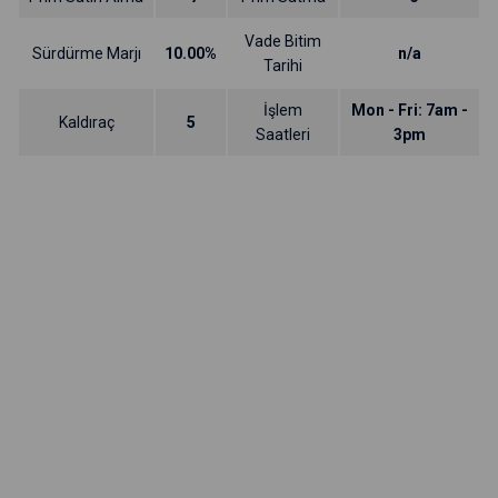
Vade Bitim
Sürdürme Marjı
10.00%
n/a
Tarihi
İşlem
Mon - Fri: 7am -
Kaldıraç
5
Saatleri
3pm