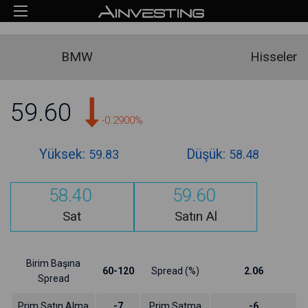
BMW
Hisseler
59.60
-0.2900%
Yüksek:
Düşük:
59.83
58.48
58.40
59.60
Sat
Satın Al
Birim Başına
60-120
Spread (%)
2.06
Spread
Prim Satın Alma
-7
Prim Satma
-6