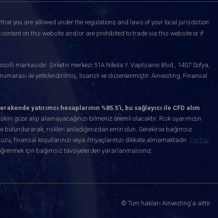
that you are allowed under the regulations and laws of your local jurisdiction
content on this website and/or are prohibited to trade via this website or if
scilli markasıdır. Şirketin merkezi 51A Nikola Y. Vaptsarov Blvd., 1407 Sofya,
marası ile yetkilendirilmiş, lisanslı ve düzenlenmiştir. Ainvesting, Finansal
erakende yatırımcı hesaplarının %85.5'i, bu sağlayıcı ile CFD alım
kini göze alıp alamayacağınızı bilmeniz önemli olacaktır. Risk uyarımızın
de bulundurarak, riskleri anladığınızdan emin olun. Gerekirse bağımsız
uzu, finansal koşullarınızı veya ihtiyaçlarınızı dikkate almamaktadır.
Şartlar
öğrenmek için bağımsız tavsiyelerden yararlanmalısınız.
© Tüm hakları Ainvesting'a aittir