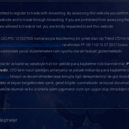
itted to register to trade with Ainvesting.
By accessing this website you confirm 
website and to trade through Ainvesting. If you are prohibited from accessing the 
re allowed to trade or not, you are kindly requested to exit this website.
ve UIC/PIC 121527003 numarasıyla tescillenmiş bir şirket olan Up Trend LTD’nin te
garistan Finansal Denetim Komisyonu
tarafından РГ-03-110/13.07.2017 lisans nu
apsamındaki yasal düzenlemelere tam uyumlu olarak faaliyet göstermektedir.
ardır ve kaldıraç sebebiyle hızlı bir şekilde para kaybetme riski barındırırlar.
P
edir.
CFD'lerin nasıl işlediğini anlamanız ve yüksek miktarda para kaybetme ris
antıya
tıklayın ve devam etmeden önce konuyla ilgili deneyimlerinizi de göz önün
eki ve beyan belgelerindeki içerik, genel bilgiler sunmaktadır ve kişisel durumun
ekilde okumalı ve bu ürünlerle işlem yapmanın sizin için uygun olup olmadığını 
zleşmeler