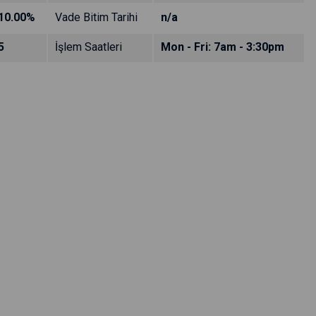
10.00%
Vade Bitim Tarihi
n/a
5
İşlem Saatleri
Mon - Fri: 7am - 3:30pm