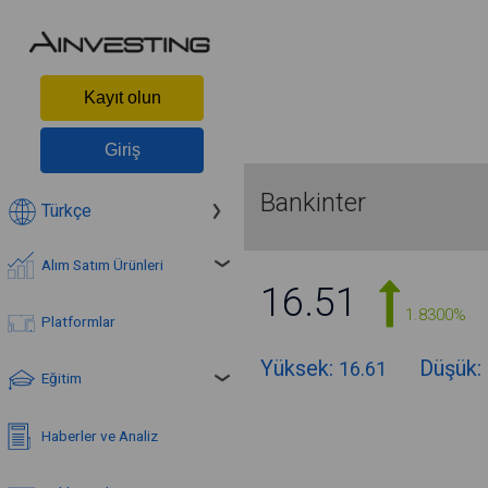
Kayıt olun
Giriş
Bankinter
Türkçe
Alım Satım Ürünleri
16.51
1.8300%
Platformlar
Yüksek:
Düşük:
16.61
Eğitim
Haberler ve Analiz