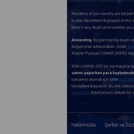
Residents of your country are not perm
to view the content displayed on this 
there is any doubt as to whether you a
Ainvesting
, Bulgaristan’da kayıtlı 
Bulgaristan adresindedir. Şirket,
Bul
Araçlar Piyasası Direktifi (MiFID) k
RİSK UYARISI: CFD'ler, karmaşık araçl
satımı yaparken para kaybetmekt
tamamını okumak için lütfen
bu bağl
tavsiyelere başvurun. Bu web sitesind
ve Koşullar
bölümümüzü dikkatli bir ş
Hakkımızda
Şartlar ve Sö