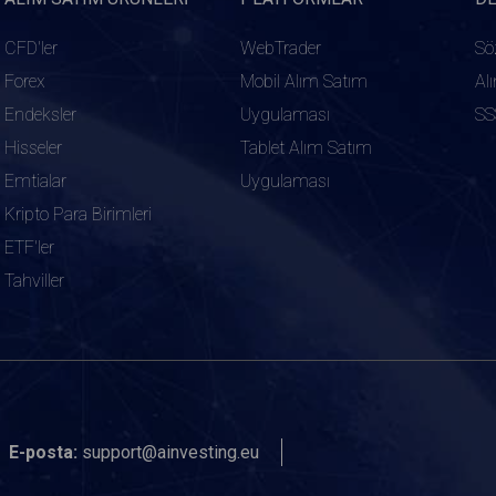
CFD'ler
WebTrader
Sö
Forex
Mobil Alım Satım
Al
Endeksler
Uygulaması
SS
Hisseler
Tablet Alım Satım
Emtialar
Uygulaması
Kripto Para Birimleri
ETF'ler
Tahviller
E-posta:
support@ainvesting.eu