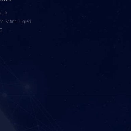
zlük
ım Satım Bilgileri
S