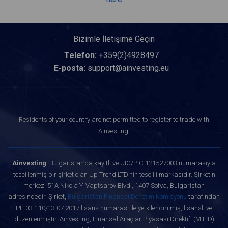
Bizimle İletişime Geçin
Telefon:
+359(2)4928497
E-posta:
support@ainvesting.eu
Residents of your country are not permitted to register to trade with
Ainvesting.
Ainvesting
, Bulgaristan’da kayıtlı ve UIC/PIC 121527003 numarasıyla
tescillenmiş bir şirket olan Up Trend LTD’nin tescilli markasıdır. Şirketin
merkezi 51A Nikola Y. Vaptsarov Blvd., 1407 Sofya, Bulgaristan
adresindedir. Şirket,
Bulgaristan Finansal Denetim Komisyonu
tarafından
РГ-03-110/13.07.2017 lisans numarası ile yetkilendirilmiş, lisanslı ve
düzenlenmiştir. Ainvesting, Finansal Araçlar Piyasası Direktifi (MiFID)