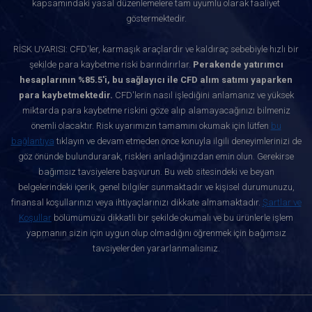
kapsamındaki yasal düzenlemelere tam uyumlu olarak faaliyet
göstermektedir.
RİSK UYARISI: CFD'ler, karmaşık araçlardır ve kaldıraç sebebiyle hızlı bir
şekilde para kaybetme riski barındırırlar.
Perakende yatırımcı
hesaplarının %85.5'i, bu sağlayıcı ile CFD alım satımı yaparken
para kaybetmektedir.
CFD'lerin nasıl işlediğini anlamanız ve yüksek
miktarda para kaybetme riskini göze alıp alamayacağınızı bilmeniz
önemli olacaktır. Risk uyarımızın tamamını okumak için lütfen
bu
bağlantıya
tıklayın ve devam etmeden önce konuyla ilgili deneyimlerinizi de
göz önünde bulundurarak, riskleri anladığınızdan emin olun. Gerekirse
bağımsız tavsiyelere başvurun. Bu web sitesindeki ve beyan
belgelerindeki içerik, genel bilgiler sunmaktadır ve kişisel durumunuzu,
finansal koşullarınızı veya ihtiyaçlarınızı dikkate almamaktadır.
Şartlar ve
Koşullar
bölümümüzü dikkatli bir şekilde okumalı ve bu ürünlerle işlem
yapmanın sizin için uygun olup olmadığını öğrenmek için bağımsız
tavsiyelerden yararlanmalısınız.