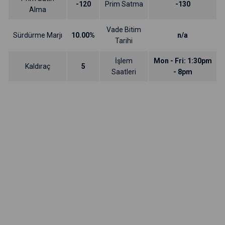
-120
Prim Satma
-130
Alma
Vade Bitim
Sürdürme Marjı
10.00%
n/a
Tarihi
İşlem
Mon - Fri: 1:30pm
Kaldıraç
5
Saatleri
- 8pm