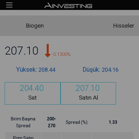
Biogen
Hisseler
207.10
-0.1300%
Yüksek:
Düşük:
208.44
204.16
204.40
207.10
Sat
Satın Al
Birim Başına
200-
Spread (%)
1.33
Spread
270
Prim Satın