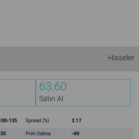
Hisseler
63.60
Satın Al
100-135
Spread (%)
2.17
-35
Prim Satma
-40