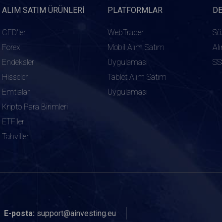
ALIM SATIM ÜRÜNLERI
PLATFORMLAR
D
CFD'ler
WebTrader
Sö
Forex
Mobil Alım Satım
Al
Endeksler
Uygulaması
SS
Hisseler
Tablet Alım Satım
Emtialar
Uygulaması
Kripto Para Birimleri
ETF'ler
Tahviller
E-posta:
support@ainvesting.eu