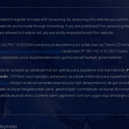
itted to register to trade with Ainvesting.
By accessing this website you confirm 
website and to trade through Ainvesting. If you are prohibited from accessing the 
re allowed to trade or not, you are kindly requested to exit this website.
ve UIC/PIC 121527003 numarasıyla tescillenmiş bir şirket olan Up Trend LTD’nin te
garistan Finansal Denetim Komisyonu
tarafından РГ-03-110/13.07.2017 lisans nu
apsamındaki yasal düzenlemelere tam uyumlu olarak faaliyet göstermektedir.
ardır ve kaldıraç sebebiyle hızlı bir şekilde para kaybetme riski barındırırlar.
P
edir.
CFD'lerin nasıl işlediğini anlamanız ve yüksek miktarda para kaybetme ris
antıya
tıklayın ve devam etmeden önce konuyla ilgili deneyimlerinizi de göz önün
eki ve beyan belgelerindeki içerik, genel bilgiler sunmaktadır ve kişisel durumun
ekilde okumalı ve bu ürünlerle işlem yapmanın sizin için uygun olup olmadığını 
zleşmeler