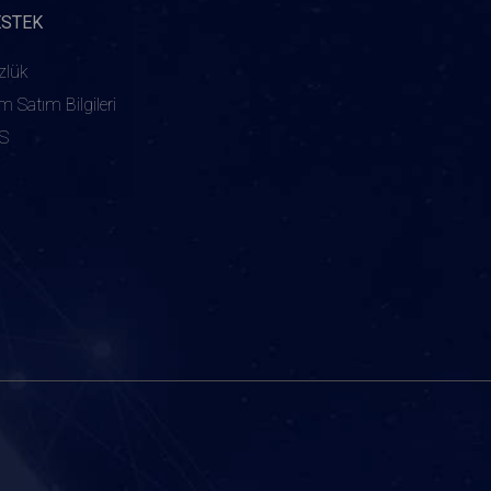
ESTEK
zlük
ım Satım Bilgileri
S