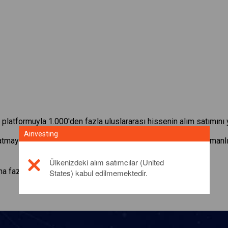
platformuyla 1.000'den fazla uluslararası hissenin alım satımını 
Ainvesting
satmaya başlayın:
Bank of America Corporation
. Gerçek zamanlı
Ülkenizdeki alım satımcılar (United
a fazla bilgi için lütfen
click here
States) kabul edilmemektedir.