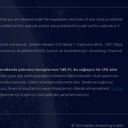
that you are allowed under the regulations and laws of your local jurisdiction
content on this website and/or are prohibited to trade via this website or if
scilli markasıdır. Şirketin merkezi 51A Nikola Y. Vaptsarov Blvd., 1407 Sofya,
marası ile yetkilendirilmiş, lisanslı ve düzenlenmiştir. Ainvesting, Finansal
erakende yatırımcı hesaplarının %85.5'i, bu sağlayıcı ile CFD alım
kini göze alıp alamayacağınızı bilmeniz önemli olacaktır. Risk uyarımızın
de bulundurarak, riskleri anladığınızdan emin olun. Gerekirse bağımsız
uzu, finansal koşullarınızı veya ihtiyaçlarınızı dikkate almamaktadır.
Şartlar
öğrenmek için bağımsız tavsiyelerden yararlanmalısınız.
© Tüm hakları Ainvesting'a aittir