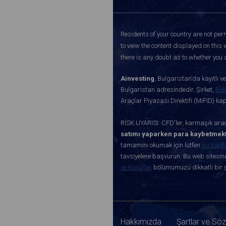
Residents of your country are not perm
to view the content displayed on this 
there is any doubt as to whether you a
Ainvesting
, Bulgaristan’da kayıtlı 
Bulgaristan adresindedir. Şirket,
Bul
Araçlar Piyasası Direktifi (MiFID) k
RİSK UYARISI: CFD'ler, karmaşık araçl
satımı yaparken para kaybetmekt
tamamını okumak için lütfen
bu bağl
tavsiyelere başvurun. Bu web sitesind
ve Koşullar
bölümümüzü dikkatli bir ş
Hakkımızda
Şartlar ve Sö