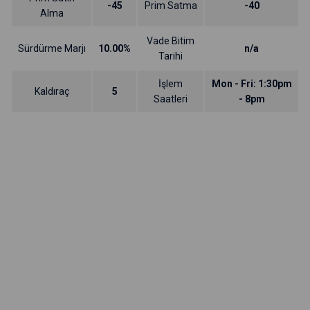
-45
Prim Satma
-40
Alma
Vade Bitim
Sürdürme Marjı
10.00%
n/a
Tarihi
İşlem
Mon - Fri: 1:30pm
Kaldıraç
5
Saatleri
- 8pm