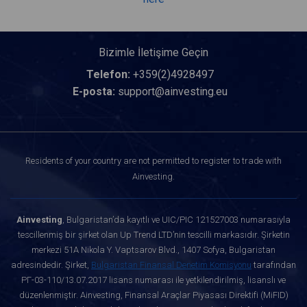
Bizimle İletişime Geçin
Telefon:
+359(2)4928497
E-posta:
support@ainvesting.eu
Residents of your country are not permitted to register to trade with
Ainvesting.
Ainvesting
, Bulgaristan’da kayıtlı ve UIC/PIC 121527003 numarasıyla
tescillenmiş bir şirket olan Up Trend LTD’nin tescilli markasıdır. Şirketin
merkezi 51A Nikola Y. Vaptsarov Blvd., 1407 Sofya, Bulgaristan
adresindedir. Şirket,
Bulgaristan Finansal Denetim Komisyonu
tarafından
РГ-03-110/13.07.2017 lisans numarası ile yetkilendirilmiş, lisanslı ve
düzenlenmiştir. Ainvesting, Finansal Araçlar Piyasası Direktifi (MiFID)