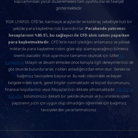
kapsamındaki yasal düzenlemelere tam uyumlu olarak faaliyet
göstermektedir.
RİSK UYARISI: CFD'ler, karmaşık araçlardır ve kaldıraç sebebiyle hızlı bir
şekilde para kaybetme riski barındırırlar.
Perakende yatırımcı
hesaplarının %85.5'i, bu sağlayıcı ile CFD alım satımı yaparken
para kaybetmektedir.
CFD'lerin nasıl işlediğini anlamanız ve yüksek
miktarda para kaybetme riskini göze alıp alamayacağınızı bilmeniz
önemli olacaktır. Risk uyarımızın tamamını okumak için lütfen
bu
bağlantıya
tıklayın ve devam etmeden önce konuyla ilgili deneyimlerinizi de
göz önünde bulundurarak, riskleri anladığınızdan emin olun. Gerekirse
bağımsız tavsiyelere başvurun. Bu web sitesindeki ve beyan
belgelerindeki içerik, genel bilgiler sunmaktadır ve kişisel durumunuzu,
finansal koşullarınızı veya ihtiyaçlarınızı dikkate almamaktadır.
Şartlar ve
Koşullar
bölümümüzü dikkatli bir şekilde okumalı ve bu ürünlerle işlem
yapmanın sizin için uygun olup olmadığını öğrenmek için bağımsız
tavsiyelerden yararlanmalısınız.