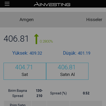
Amgen
Hisseler
406.81
0.2800%
Yüksek:
Düşük:
409.32
401.19
404.71
406.81
Sat
Satın Al
Birim Başına
130-
Spread (%)
0.52
Spread
210
Prim Satın