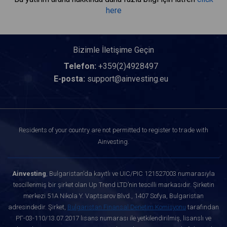
here
Bizimle İletişime Geçin
Telefon:
+359(2)4928497
E-posta:
support@ainvesting.eu
Residents of your country are not permitted to register to trade with
Ainvesting.
Ainvesting
, Bulgaristan’da kayıtlı ve UIC/PIC 121527003 numarasıyla
tescillenmiş bir şirket olan Up Trend LTD’nin tescilli markasıdır. Şirketin
merkezi 51A Nikola Y. Vaptsarov Blvd., 1407 Sofya, Bulgaristan
adresindedir. Şirket,
Bulgaristan Finansal Denetim Komisyonu
tarafından
РГ-03-110/13.07.2017 lisans numarası ile yetkilendirilmiş, lisanslı ve