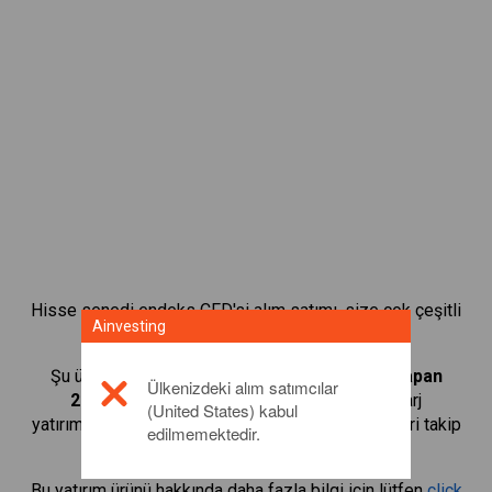
Hisse senedi endeks CFD'si alım satımı, size çok çeşitli
Ainvesting
yatırım fırsatları sunar.
Şu ürünlerin CFD'lerini alıp satmaya başlayın:
Japan
Ülkenizdeki alım satımcılar
225
ve işlem hacmini büyütmek için küçük marj
(United States) kabul
yatırımlarından yararlanın. Sektörleri ve ekonomileri takip
edilmemektedir.
edin.
Bu yatırım ürünü hakkında daha fazla bilgi için lütfen
click