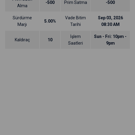
-500
Prim Satma
-500
Alma
Sürdürme
Vade Bitim
Sep 03, 2026
5.00%
Marjı
Tarihi
08:30 AM
İşlem
Sun - Fri: 10pm -
Kaldıraç
10
Saatleri
9pm