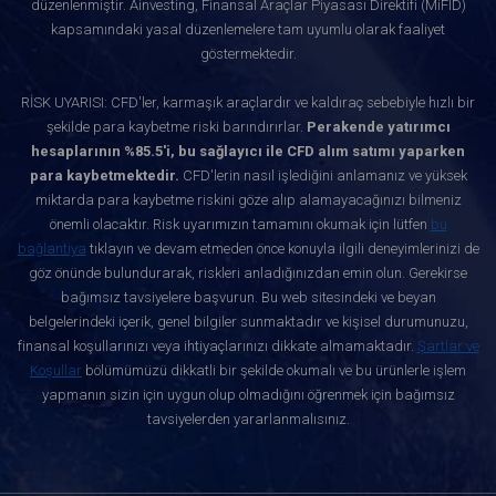
düzenlenmiştir. Ainvesting, Finansal Araçlar Piyasası Direktifi (MiFID)
kapsamındaki yasal düzenlemelere tam uyumlu olarak faaliyet
göstermektedir.
RİSK UYARISI: CFD'ler, karmaşık araçlardır ve kaldıraç sebebiyle hızlı bir
şekilde para kaybetme riski barındırırlar.
Perakende yatırımcı
hesaplarının %85.5'i, bu sağlayıcı ile CFD alım satımı yaparken
para kaybetmektedir.
CFD'lerin nasıl işlediğini anlamanız ve yüksek
miktarda para kaybetme riskini göze alıp alamayacağınızı bilmeniz
önemli olacaktır. Risk uyarımızın tamamını okumak için lütfen
bu
bağlantıya
tıklayın ve devam etmeden önce konuyla ilgili deneyimlerinizi de
göz önünde bulundurarak, riskleri anladığınızdan emin olun. Gerekirse
bağımsız tavsiyelere başvurun. Bu web sitesindeki ve beyan
belgelerindeki içerik, genel bilgiler sunmaktadır ve kişisel durumunuzu,
finansal koşullarınızı veya ihtiyaçlarınızı dikkate almamaktadır.
Şartlar ve
Koşullar
bölümümüzü dikkatli bir şekilde okumalı ve bu ürünlerle işlem
yapmanın sizin için uygun olup olmadığını öğrenmek için bağımsız
tavsiyelerden yararlanmalısınız.