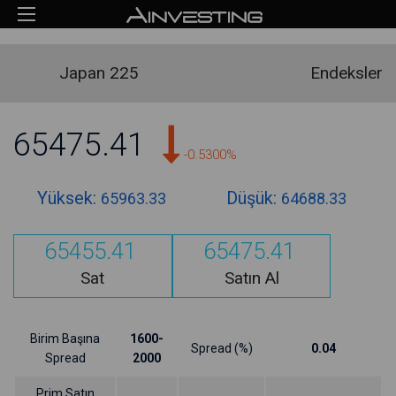
Japan 225
Endeksler
65475.41
-0.5300%
Yüksek:
Düşük:
65963.33
64688.33
65455.41
65475.41
Sat
Satın Al
Birim Başına
1600-
Spread (%)
0.04
Spread
2000
Prim Satın