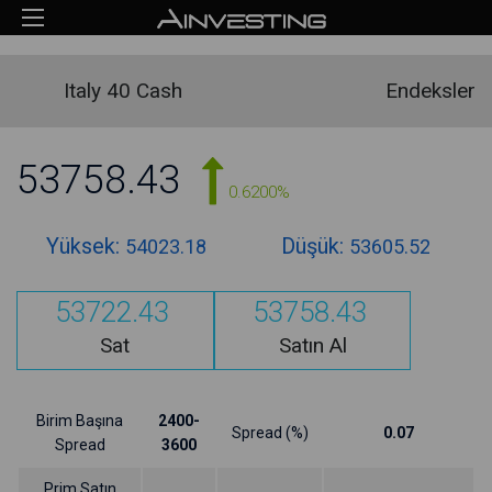
Italy 40 Cash
Endeksler
53758.43
0.6200%
Yüksek:
Düşük:
54023.18
53605.52
53722.43
53758.43
Sat
Satın Al
Birim Başına
2400-
Spread (%)
0.07
Spread
3600
Prim Satın