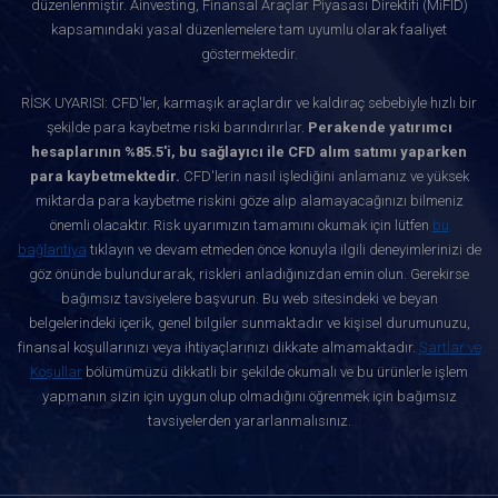
düzenlenmiştir. Ainvesting, Finansal Araçlar Piyasası Direktifi (MiFID)
kapsamındaki yasal düzenlemelere tam uyumlu olarak faaliyet
göstermektedir.
RİSK UYARISI: CFD'ler, karmaşık araçlardır ve kaldıraç sebebiyle hızlı bir
şekilde para kaybetme riski barındırırlar.
Perakende yatırımcı
hesaplarının %85.5'i, bu sağlayıcı ile CFD alım satımı yaparken
para kaybetmektedir.
CFD'lerin nasıl işlediğini anlamanız ve yüksek
miktarda para kaybetme riskini göze alıp alamayacağınızı bilmeniz
önemli olacaktır. Risk uyarımızın tamamını okumak için lütfen
bu
bağlantıya
tıklayın ve devam etmeden önce konuyla ilgili deneyimlerinizi de
göz önünde bulundurarak, riskleri anladığınızdan emin olun. Gerekirse
bağımsız tavsiyelere başvurun. Bu web sitesindeki ve beyan
belgelerindeki içerik, genel bilgiler sunmaktadır ve kişisel durumunuzu,
finansal koşullarınızı veya ihtiyaçlarınızı dikkate almamaktadır.
Şartlar ve
Koşullar
bölümümüzü dikkatli bir şekilde okumalı ve bu ürünlerle işlem
yapmanın sizin için uygun olup olmadığını öğrenmek için bağımsız
tavsiyelerden yararlanmalısınız.