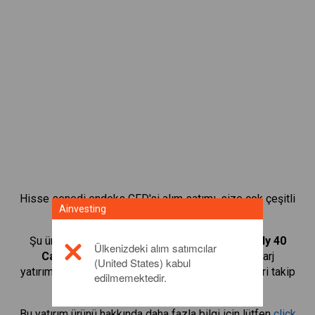
Hisse senedi endeks CFD'si alım satımı, size çok çeşitli
Ainvesting
yatırım fırsatları sunar.
Şu ürünlerin CFD'lerini alıp satmaya başlayın:
Italy 40
Ülkenizdeki alım satımcılar
Cash
ve işlem hacmini büyütmek için küçük marj
(United States) kabul
yatırımlarından yararlanın. Sektörleri ve ekonomileri takip
edilmemektedir.
edin.
Bu yatırım ürünü hakkında daha fazla bilgi için lütfen
click