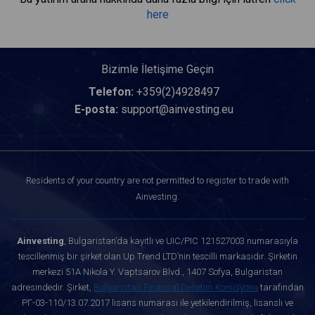
here
Bizimle İletişime Geçin
Telefon:
+359(2)4928497
E-posta:
support@ainvesting.eu
Residents of your country are not permitted to register to trade with
Ainvesting.
Ainvesting
, Bulgaristan’da kayıtlı ve UIC/PIC 121527003 numarasıyla
tescillenmiş bir şirket olan Up Trend LTD’nin tescilli markasıdır. Şirketin
merkezi 51A Nikola Y. Vaptsarov Blvd., 1407 Sofya, Bulgaristan
adresindedir. Şirket,
Bulgaristan Finansal Denetim Komisyonu
tarafından
РГ-03-110/13.07.2017 lisans numarası ile yetkilendirilmiş, lisanslı ve