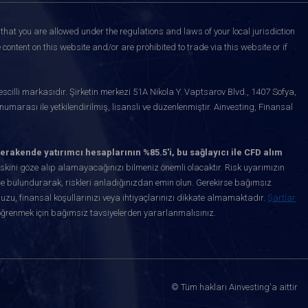
that you are allowed under the regulations and laws of your local jurisdiction
content on this website and/or are prohibited to trade via this website or if
scilli markasıdır. Şirketin merkezi 51A Nikola Y. Vaptsarov Blvd., 1407 Sofya,
marası ile yetkilendirilmiş, lisanslı ve düzenlenmiştir. Ainvesting, Finansal
erakende yatırımcı hesaplarının %85.5'i, bu sağlayıcı ile CFD alım
kini göze alıp alamayacağınızı bilmeniz önemli olacaktır. Risk uyarımızın
de bulundurarak, riskleri anladığınızdan emin olun. Gerekirse bağımsız
uzu, finansal koşullarınızı veya ihtiyaçlarınızı dikkate almamaktadır.
Şartlar
öğrenmek için bağımsız tavsiyelerden yararlanmalısınız.
© Tüm hakları Ainvesting'a aittir