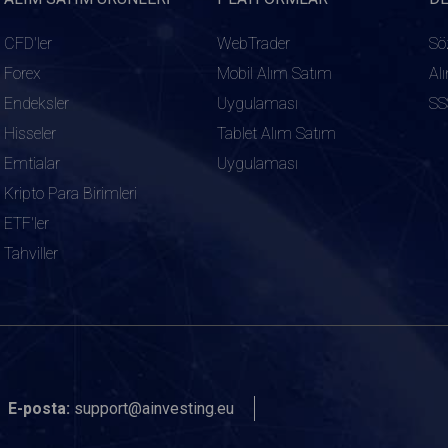
CFD'ler
WebTrader
Sö
Forex
Mobil Alım Satım
Al
Endeksler
Uygulaması
SS
Hisseler
Tablet Alım Satım
Emtialar
Uygulaması
Kripto Para Birimleri
ETF'ler
Tahviller
E-posta:
support@ainvesting.eu