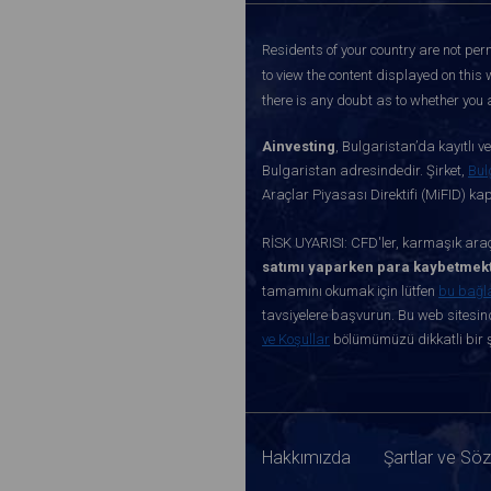
Residents of your country are not perm
to view the content displayed on this 
there is any doubt as to whether you a
Ainvesting
, Bulgaristan’da kayıtlı 
Bulgaristan adresindedir. Şirket,
Bul
Araçlar Piyasası Direktifi (MiFID) k
RİSK UYARISI: CFD'ler, karmaşık araçl
satımı yaparken para kaybetmekt
tamamını okumak için lütfen
bu bağl
tavsiyelere başvurun. Bu web sitesind
ve Koşullar
bölümümüzü dikkatli bir ş
Hakkımızda
Şartlar ve Sö