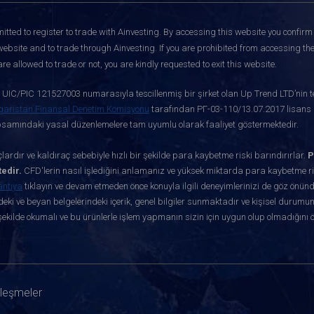
itted to register to trade with Ainvesting.
By accessing this website you confirm 
website and to trade through Ainvesting. If you are prohibited from accessing the 
re allowed to trade or not, you are kindly requested to exit this website.
ve UIC/PIC 121527003 numarasıyla tescillenmiş bir şirket olan Up Trend LTD’nin te
garistan Finansal Denetim Komisyonu
tarafından РГ-03-110/13.07.2017 lisans nu
apsamındaki yasal düzenlemelere tam uyumlu olarak faaliyet göstermektedir.
ardır ve kaldıraç sebebiyle hızlı bir şekilde para kaybetme riski barındırırlar.
P
edir.
CFD'lerin nasıl işlediğini anlamanız ve yüksek miktarda para kaybetme ris
antıya
tıklayın ve devam etmeden önce konuyla ilgili deneyimlerinizi de göz önün
eki ve beyan belgelerindeki içerik, genel bilgiler sunmaktadır ve kişisel durumun
ekilde okumalı ve bu ürünlerle işlem yapmanın sizin için uygun olup olmadığını 
zleşmeler