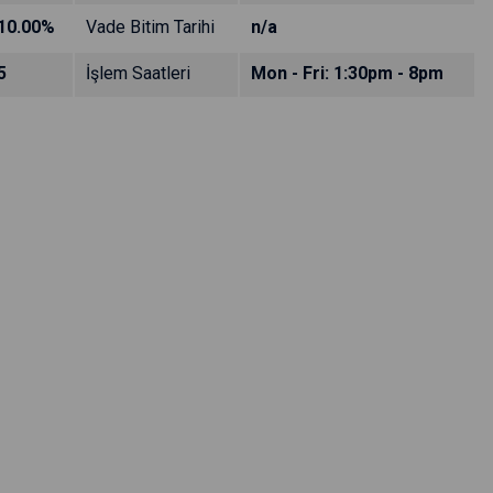
10.00%
Vade Bitim Tarihi
n/a
5
İşlem Saatleri
Mon - Fri: 1:30pm - 8pm