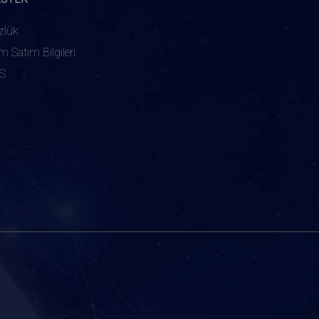
zlük
ım Satım Bilgileri
S