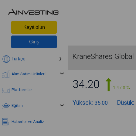
Kayıt olun
Giriş
KraneShares Global
Türkçe
Alım Satım Ürünleri
34.20
1.4700%
Platformlar
Yüksek:
Düşük:
35.00
Eğitim
Haberler ve Analiz