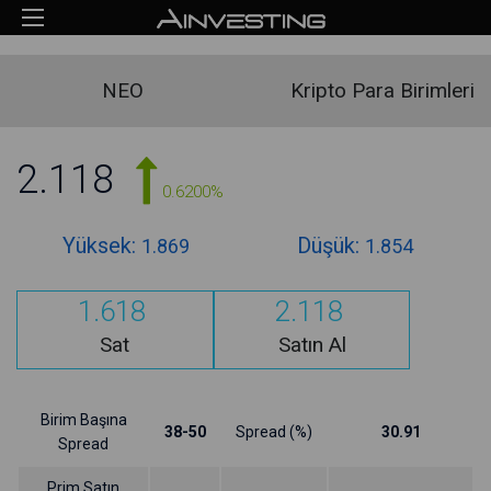
NEO
Kripto Para Birimleri
2.118
0.6200%
Yüksek:
Düşük:
1.869
1.854
1.618
2.118
Sat
Satın Al
Birim Başına
38-50
Spread (%)
30.91
Spread
Prim Satın