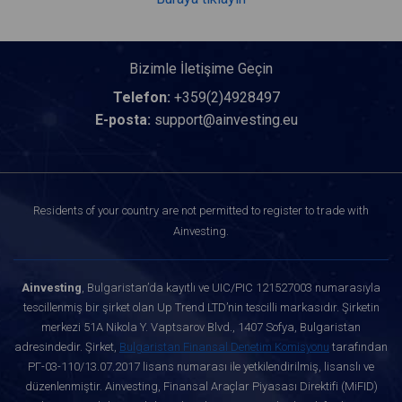
Bizimle İletişime Geçin
Telefon:
+359(2)4928497
E-posta:
support@ainvesting.eu
Residents of your country are not permitted to register to trade with
Ainvesting.
Ainvesting
, Bulgaristan’da kayıtlı ve UIC/PIC 121527003 numarasıyla
tescillenmiş bir şirket olan Up Trend LTD’nin tescilli markasıdır. Şirketin
merkezi 51A Nikola Y. Vaptsarov Blvd., 1407 Sofya, Bulgaristan
adresindedir. Şirket,
Bulgaristan Finansal Denetim Komisyonu
tarafından
РГ-03-110/13.07.2017 lisans numarası ile yetkilendirilmiş, lisanslı ve
düzenlenmiştir. Ainvesting, Finansal Araçlar Piyasası Direktifi (MiFID)