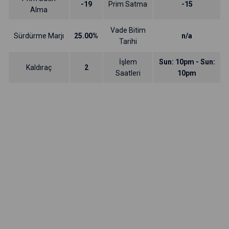
-19
Prim Satma
-15
Alma
Vade Bitim
Sürdürme Marjı
25.00%
n/a
Tarihi
İşlem
Sun: 10pm - Sun:
Kaldıraç
2
Saatleri
10pm