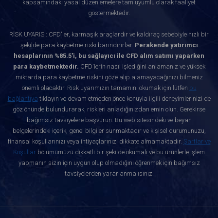
kapsamındaki yasal düzenlemelere tam uyumlu olarak faaliyet
göstermektedir.
RİSK UYARISI: CFD'ler, karmaşık araçlardır ve kaldıraç sebebiyle hızlı bir
şekilde para kaybetme riski barındırırlar.
Perakende yatırımcı
hesaplarının %85.5'i, bu sağlayıcı ile CFD alım satımı yaparken
para kaybetmektedir.
CFD'lerin nasıl işlediğini anlamanız ve yüksek
miktarda para kaybetme riskini göze alıp alamayacağınızı bilmeniz
önemli olacaktır. Risk uyarımızın tamamını okumak için lütfen
bu
bağlantıya
tıklayın ve devam etmeden önce konuyla ilgili deneyimlerinizi de
göz önünde bulundurarak, riskleri anladığınızdan emin olun. Gerekirse
bağımsız tavsiyelere başvurun. Bu web sitesindeki ve beyan
belgelerindeki içerik, genel bilgiler sunmaktadır ve kişisel durumunuzu,
finansal koşullarınızı veya ihtiyaçlarınızı dikkate almamaktadır.
Şartlar ve
Koşullar
bölümümüzü dikkatli bir şekilde okumalı ve bu ürünlerle işlem
yapmanın sizin için uygun olup olmadığını öğrenmek için bağımsız
tavsiyelerden yararlanmalısınız.