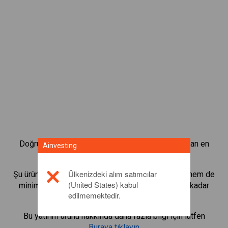
Doğrudan CFD alım satım platformumuzda bulunan en
Ainvesting
popüler Tahvillere anında erişin.
Ülkenizdeki alım satımcılar
Şu ürünlerin CFD'lerini alıp satmaya başlayın:
NEO
hem de
(United States) kabul
minimum sürdürme marjı, en iyi yürütme, 1:200'e kadar
edilmemektedir.
kaldıraç ile.
Bu yatırım ürünü hakkında daha fazla bilgi için lütfen
Buraya tıklayın